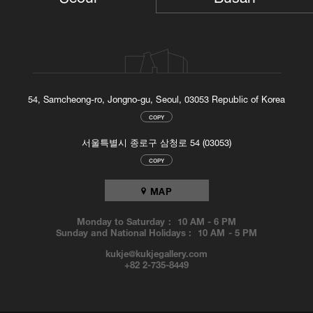
54, Samcheong-ro, Jongno-gu, Seoul, 03053 Republic of Korea
COPY
서울특별시 종로구 삼청로 54 (03053)
COPY
MAP
Monday to Saturday :
10 AM
-
6 PM
Sunday and National Holidays :
10 AM
-
5 PM
kukje@kukjegallery.com
+82 2-735-8449