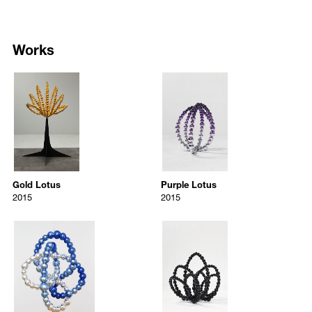
highly reflective surfaces, creating a fantastical atmosphere. These
간의 시각적인 욕망을 반추한다. 동시에 이 작품들은 자연의 유기적인
evocative works are both organic in form and daring in their bold use of
형태와 유리가 지닌 소재의 특징에 따라 강직함과 섬세한 떨림을 동시
glass.
에 환기시키는 복합적인 면모를 지니고 있다.
Works
In
Black Lotus,
Othoniel has masterfully combined both highly
장 미셸 오토니엘은 1964년 프랑스의 중동부 생테티엔 (St. Étienne) 태
personal motifs with universal symbols in a powerful and poetic
5953
5954
생으로 어려서부터 예술가 집안에서 자라나 일찍이 예술가의 길을 걷기
exhibition. Expanding the boundaries of his practice, his works
/upload/artworks/Jean-Michel_Othoniel_p_82b12.jpg
/upload/artworks/Jean-Michel_Ot
시작하였으며 1989년 프랑스 파리-세르지 고등미술학교 (École
installed at Kukje marry sensuous beauty with spiritual contemplation.
Gold Lotus
Purple Lotus
Nationale Supérieure d’Arts, Cergy-Pontoise)를 졸업하였다. 1985년부
Their distinct poetic and minimal vocabulary provides a chance to
Jean-Michel Othoniel
Jean-Michel Othoniel
터 조각과 설치, 미디어 작품으로 꾸준히 전시 활동을 하였으며, 유황을
experience the ever-expansive vision of internationally renowned artist
소재로 한 조각작품으로 1992년 독일의 카셀 도큐멘타에 참가하며 이름
2015
2015
Jean-Michel Othoniel.
을 알리기 시작하였다. 1990년대 초반 이탈리아에서 수준 높은 유리가
Gold Lotus
Purple Lotus
공 기술을 접한 이후 유리를 이용한 작업에 관심을 갖기 시작하였고,
2015
2015
Born in 1964 at St. Étienne, France, Jean-Michel Othoniel graduated
1990년대 후반부터 유리로 목걸이를 만드는 독창적인 작업을 본격적으
Gold Lotus
Purple Lotus
Aluminium cast, gold leaves, painted steel
Mirrored glass, stainless steel
from École Nationale Supérieure d’Arts, Cergy-Pontoise in 1989. From
로 진행해왔다. 2011년 첫 회고전으로 파리 퐁피두 센터에서 열린 «My
2015
2015
360 x 230 x 180 cm
130 x 120 x 120 cm
1985 he actively exhibited sculptures, installations, and media works,
Way»전을 시작하여 서울 삼성미술관 플라토와 일본 하라 현대미술관,
and became widely known after his participation in dOCUMENTA IX in
이어 마카오와 뉴욕에서 순회전을 가졌다.
5955
5956
1992 at Kassel, Germany, for his sulfur sculpture.
오토니엘은 다양한 공공기관과의 프로젝트에도 적극적으로 참여하였
/upload/artworks/Jean-Michel_Othoniel_p_59522.jpg
/upload/artworks/Jean-Michel_Ot
다. 2000년에는 파리 지하철 개통 100주년을 기념하여 팔레 루아얄-루
Blue Knot
Black Lotus
He began using glass in his work in the early 1990s after meeting
브르 박물관 (Palais-Royal – Musée du Louvre)역에 무라노 유리와 알루
Jean-Michel Othoniel
Jean-Michel Othoniel
artisan glassblowers from Murano, Italy, and has been creating his
미늄으로 지하철 입구를 제작한 작업 <야행자들의 키오스크 (Kiosque
signature glass necklaces since the late 90s. Othoniel had his first
2014
2015
des Noctambules)>를 통해 국제적으로 주목을 받았다. 또한 2015년에
retrospective
My Way
in 2011 at the Centre Pompidou, Paris, France,
Blue Knot
Black Lotus
는 베르사유 궁전의 정원에 <아름다운 춤 (Les Belles Danses)>를 영구