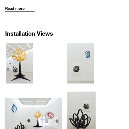
fantastical works such as
Mon lit
(2003), a bed adorned with glass
제로 다루어왔다. 그는 주로 유황, 왁스, 인과 같은 화려한 외형과 반대
Read more
beads, as a space reflective of a private and personal history. Since
되는 독특하고 역설적인 성질을 지닌 재료들을 작품에 활용해왔으며
the late-2000s, the artist has further diversified his use of glass to
1992년부터 본격적으로 유리를 주요 매체로 작업하기 시작하였다. 주요
create works that are both abstract and dynamic in their shapes and
한 작품으로는 성 소수자들의 참여를 통해 인간의 내면적 상처와 아픔
form. Expressing themes of the “other” and psychology in his
Lacan’s
을 빨간 목걸이에 비유한 <상처-목걸이 (Le Collier-Cicatrice)>(1997), 개
Installation Views
Knot
(2009) series, this period marked the point in his practice where
인의 사적인 역사를 반추하는 대상으로써 침대를 상정하여 이를 유리구
glass became his primary medium.
슬로 제작한 <나의 침대 (Mon lit)>(2003)가 있다. 이후 2000년 후반에는
기존과 다른 방식으로 보다 추상적이며 공간 내에 역동적인 형상을 구
1618
1619
For his solo exhibition at Kukje Gallery, Jean-Michel Othoniel is
현한 유리조각 설치를 진행하였다. 이 시점부터 오토니엘은 거울유리구
/upload/installations/fb46fc324290c299fae980cf7376d645.jpg
/upload/installations/903476ef
presenting a new series of sculptures and paintings inspired by the
슬을 주재료로 다루기 시작했는데, 그 대표적인 예로 정신분석학 이론
lotus flower. Moved by his experience of seeing the flower in his
을 기반으로 한 인간의 욕망과 잠재의식에 대해 다룬 <라캉의 매듭
travels around Korea, Othoniel chose the lotus as a focus for its
(Lacan’s Knot)>(2009) 연작들이 있다.
symbolism of perfection, truth, and serenity. This exhibition at Kukje
Gallery has given the artist an opportunity to explore the rich
특별히 이번 국제갤러리 개인전은 작가의 작품세계에서 본질적이고 중
philosophical and spiritual meaning of this unique flower, a symbol
요하게 탐구되는 ‘꽃’을 주제로 하며, 나아가 표면적으로 드러나지 않는
traditionally found in Korean culture in gardens, art, and architecture,
꽃의 내면적인 의미와 상징을 심화시킨다. 오토니엘은 이번 전시 준비
1620
1621
and to express the poetry that informs his distinct exploration of
를 위해 여러 해 한국을 방문하며 연꽃이 상징적으로 지니는 다각적인
nature.
/upload/installations/2ac6567651315c3c8a7b8a4900244434.jpg
/upload/installations/6cf523f16
(문화적, 종교적) 의미에 대해 많은 영감을 받았다.
Installed throughout K3, the sculptures and lithographs are arranged to
대표적인 전시작품인 <검은 연꽃 (Black Lotus)>은 프랑스의 낭만주의
evoke a radical and abstract embodiment of spirituality. The sculpture
시인 보들레르의 ‘악의 꽃’ 과 랭보의 ‘보이지 않는 찬란함’에서 영감을
Black Lotus,
which shares its title with the exhibition, takes inspiration
받아 모순된 단어의 조합에 양가적인 가치를 표현한 작품이다. 이는 유
from the contradictions implicit in the poetry of Charles Baudelaire’s