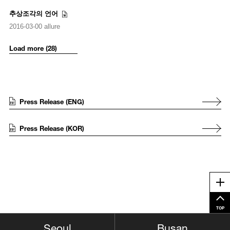
추상조각의 언어
2016-03-00 allure
Load more (28)
Press Release (ENG)
Press Release (KOR)
Me
TOP
Busan
Seoul