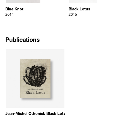
and the show then travelled to Plateau, Samsung Museum of Art,
2014
2015
적으로 설치하여 동시대의 영향력 있는 작가로 이름을 올렸다.
Seoul; the Hara Museum of Contemporary Art, Tokyo; the Macao
Blue Knot
Black Lotus
Mirrored glass, steel
Black anodised aluminium cast, st
최근 주요 전시로는 2015년 미국 보스톤 이사벨라 스튜어드 가드너 미
Museum of Art; and the Brooklyn Museum.
2014
2015
술관 «Jean-Michel Othoniel : Secret flower sculptures» 개인전, 2013년
72 x 63 x 43 cm
150 x 150 x 150 cm
프랑스 파리 팔레드도쿄 «Nouvelles impressions de Raymond
Jean-Michel Othoniel is also passionate about projects with public
Roussel» 단체전, 2010년 서울 국제갤러리 «Jean-Michel Othoniel,
institutions. In 2000, Othoniel received his first public commission to
Xavier Veilhan» 2인전, 2010년 프랑스 메츠 퐁피두 센터 «Chefs-
Publications
transform the Parisian subway station Palais-Royal – Musée du
d’œuvre? » 단체전, 2009년 제 53회 베니스 비엔날레 «Glasstress» 등
Louvre in celebration of its 100th anniversary, where he installed the
이 있다. 주요 소장처로는 프랑스 파리의 조르주 퐁피두 센터와 카르티
Murano glass and aluminum
Le Kiosque des Noctambules
. In 2015,
에 재단을 비롯하여 미국 뉴욕의MoMA와 뉴욕 공립도서관, 벨기에 보
the Palace of Versailles welcomed the artist’s
Les Belles Danses
as
고시안 재단, 서울 삼성미술관 리움, 중국 상하이 부디텍 유즈 미술관,
its first permanent installation inside its gardens.
이탈리아 베니스 페기 구겐하임 컬렉션 등이 있다.
Recent major exhibitions include
Jean-Michel Othoniel: Secret Flower
Sculptures
(2015) at the Isabella Stewart Gardener Museum, Boston;
Nouvelles impressions de Raymond Roussel
(2013) at Palais de
Tokyo, Paris;
Chefs-d’œuvre?
(2010) at Centre Pompidou-Metz,
France; and
Glasstress
(2009) at the 53rd Venice Biennale. Othoniel’s
works are in numerous renowned collections, including Centre
Pompidou and Fondation Cartier pour l'Art Contemporain, Paris;
Jean-Michel Othoniel: Black Lotus
Museum of Modern Art and New York Public Library, New York;
Boghossian Foundation, Brussels; Leeum Samsung Museum of Art,
Seoul; Budi Tek-Yuz Museum, Shanghai; and the Peggy Guggenheim
Collection, Venice. Othoniel’s latest project includes an artistic