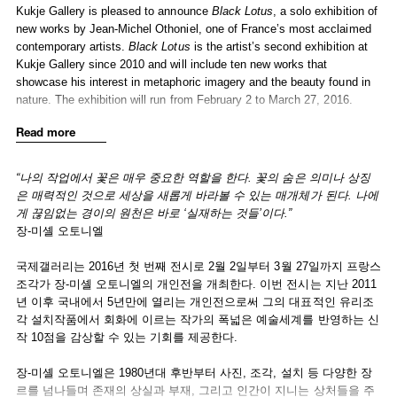
Kukje Gallery is pleased to announce
Black Lotus
, a solo exhibition of
new works by Jean-Michel Othoniel, one of France’s most acclaimed
contemporary artists.
Black Lotus
is the artist’s second exhibition at
Kukje Gallery since 2010 and will include ten new works that
showcase his interest in metaphoric imagery and the beauty found in
nature. The exhibition will run from February 2 to March 27, 2016.
Read more
Since the late-1980s, Jean-Michel Othoniel has explored diverse
artistic practices including photography, sculpture, installation, writing,
and performance. His work deals with subjects such as
“나의 작업에서 꽃은 매우 중요한 역할을 한다. 꽃의 숨은 의미나 상징
metamorphosis and the scars left by suffering and loss. Othoniel first
은 매력적인 것으로 세상을 새롭게 바라볼 수 있는 매개체가 된다. 나에
came to international attention as an artist working with unorthodox
게 끊임없는 경이의 원천은 바로 ‘실재하는 것들’이다.”
materials like sulfur, wax, and phosphorous, all of which possess an
장-미셸 오토니엘
innately paradoxical character. In 1993, the artist began using blown
glass and was immediately celebrated for his mastery of the medium
국제갤러리는 2016년 첫 번째 전시로 2월 2일부터 3월 27일까지 프랑스
and his balance of beauty and ephemerality. Dense but fragile,
조각가 장-미셸 오토니엘의 개인전을 개최한다. 이번 전시는 지난 2011
transparent but full of color, Othoniel brought renewed attention to the
년 이후 국내에서 5년만에 열리는 개인전으로써 그의 대표적인 유리조
duality of glass as a material.. His project
Le Collier Cicatrice
(1997),
각 설치작품에서 회화에 이르는 작가의 폭넓은 예술세계를 반영하는 신
produced in memory of the artist Félix Gonzales-Torres, functions as
작 10점을 감상할 수 있는 기회를 제공한다.
an analogy for our hidden scars and the personal suffering each
person experiences. Pushing his practice in glass to include
장-미셸 오토니엘은 1980년대 후반부터 사진, 조각, 설치 등 다양한 장
installation-sized sculptures, the artist presented compelling and
르를 넘나들며 존재의 상실과 부재, 그리고 인간이 지니는 상처들을 주