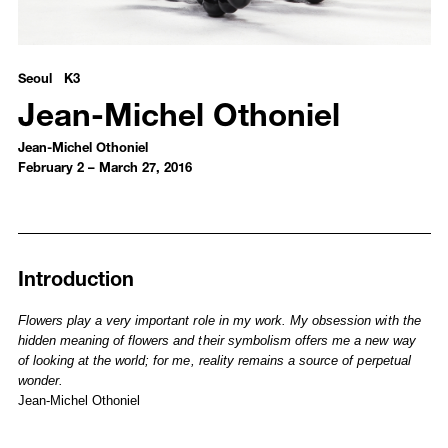
Jean-Michel Othoniel - Jean-Michel Othoniel
Seoul K3
Jean-Michel Othoniel
Jean-Michel Othoniel
February 2 – March 27, 2016
Introduction
Installation Views
Media
Introduction
Works
Publications
Selected Press
Flowers play a very important role in my work. My obsession with the
hidden meaning of flowers and their symbolism offers me a new way
of looking at the world; for me, reality remains a source of perpetual
wonder.
Jean-Michel Othoniel