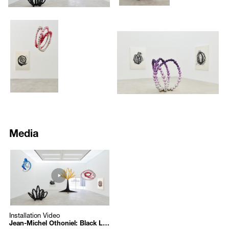
리로 주조된 대형 설치작품과 함께 금박을 입힌 캔버스 위에 석판화 잉
fleur de mal
and Arthur Rimbaud’s
splendeur invisible. Black Lotus
is
크로 겹겹이 채색한 평면작품으로 구성되어 있다.
exemplary of the more limited palette Othoniel has used for this body
1622
1623
먼저 <검은 연꽃> 설치작품은 작가가 진행해 온 유리 구슬 조각들의 일
of work. Using primarily black and white, violet and dark blue, mirror
환이지만, 기존의 유리가 아닌 산화 처리된 알루미늄으로 제작되어 육
/upload/installations/f057e0a50a9e48440a971d2cc7763707.jpg
/upload/installations/c4f6c3110
and white gold, the artist creates a powerful tension between the
중한 느낌을 전달한다. 또한 검은색, 보라색 등 어두운 색으로 채색됨으
interior and exterior of the sculpture. This paradox is something
로써 정화, 깨달음, 깨끗함과 같은 연꽃의 본래 가치들을 더욱 극적으로
Othoniel likens to the spiritual journey embodied by the lotus, which
드러낸다.
rises from dark muddy waters.
Black Lotus
also serves as the title of
특히 5점의 <검은 연꽃> 평면 작품은 서양의 캔버스와 검은 석판화 잉
five paintings which are composed of thick lithography ink painted on
크를 활용하여 동양의 서예가 지니는 기운생동의 기질과 먹이 지니는
canvas gilded with gold leaf. Inspired loosely by calligraphy, the stark
이미지 너머의 내면적인 부분, 곧 정신적인 측면을 나타내고자 시도한
contrast of the black ink on the white gold highlights the themes and
작품이다.
formal investigations of the show.
다른 색채들의 연꽃 연작은 자연에서 영감을 받은 형상들을 기반으로
Media
The lotus flower series is inspired by the exuberant shapes found in
구성되어 있다. 그 중 <황금 연꽃 (Gold Lotus)> 은 미국 보스턴 소재의
nature.
Gold Lotus
in particular is formally connected to several
이사벨라 스튜어트 가드너 미술관의 정원과 샌프란시스코의 온실 식물
previous works. This focus on flowers follows the vein of works such
15
원에 설치된 작품 <바람의 장미 (La Rose des vent)> 와 맥을 같이한다.
as
La Rose des Vents,
a kinetic sculpture designed to move with the
https://www.youtube.com/embed/McdseJOo-O8?autoplay=1
조각 상단의 꽃 형상 유리조각이 바람에 따라 회전하는 이 작품을 통해
wind, and originally installed at the San Francisco Conservatory of
/upload/media/e33073c404_1_Jean_Michel_Othoniel_installation_v
작가는 바람이라는 자연적인 요소를 작품에 적극 개입시킴으로써 자연
Flowers and Isabella Stewart Gardner Museum in Boston.
Jean-Michel Othoniel: Black Lotus
현상이 작품의 일부이자 동력이 될 수 있도록 의도하였다.
Jean-Michel Othoniel
This concern with installation can also be seen in the works
Blue Knot
그 외 공중에 설치되는 거울유리 작품 <푸른 매듭 (Blue Knot)> 과 <홍
Installation Video
Installation Video
and
Pink Lotus
which are suspended in the air. Made of fluid lines and
색연꽃 (Pink Lotus)>은 거울유리로 제작된 유연한 곡선의 매듭 작품으
Jean-Michel Othoniel: Black Lotus
mirrored glass, these sculptures elicit the viewer’s gaze through their
로, 반사되는 빛으로 환상적인 느낌을 연출하며 화려한 외형을 통해 인