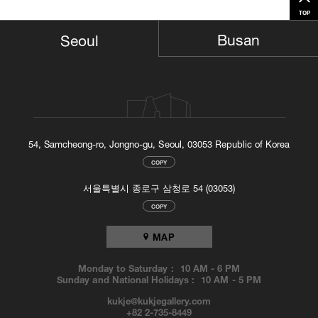
TOP
Busan
Seoul
54, Samcheong-ro, Jongno-gu, Seoul, 03053 Republic of Korea
COPY
서울특별시 종로구 삼청로 54 (03053)
COPY
MAP
Monday to Saturday :
10 AM
-
6 PM
Sunday and National Holidays :
10 AM
-
5 PM
kukje@kukjegallery.com
+82 2-735-8449