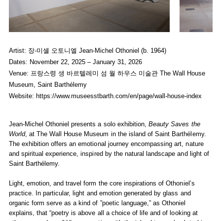
Jean-Michel Othoniel Presents
Beauty Saves the World
Jean-Michel
at The W
Jean-Michel Othoniel
Jean-Michel 
Artist: 장-미셸 오토니엘 Jean-Michel Othoniel (b. 1964)
January 21, 2026 - January 11,
January 21, 
Dates: November 22, 2025 – January 31, 2026
Installation view of
Beauty Saves the World
at The Wall House Muse
Installation 
Venue: 프랑스령 생 바르텔레미 섬 월 하우스 미술관 The Wall House
Museum, Saint Barthélemy
Image provided by The Wall House Museum
Image provi
Website:
https://www.museesstbarth.com/en/page/wall-house-index
Jean-Michel Othoniel presents a solo exhibition,
Beauty Saves the
World
, at The Wall House Museum in the island of Saint Barthélemy.
The exhibition offers an emotional journey encompassing art, nature
and spiritual experience, inspired by the natural landscape and light of
Saint Barthélemy.
Light, emotion, and travel form the core inspirations of Othoniel’s
practice. In particular, light and emotion generated by glass and
organic form serve as a kind of ”poetic language,” as Othoniel
explains, that “poetry is above all a choice of life and of looking at