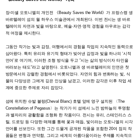
장-미셸 오토니엘의 개인전 《Beauty Saves the World》가 프랑스령 생
바르텔레미 섬의 월 하우스 미술관에서 개최된다. 이번 전시는 생 바르
텔레미의 자연과 빛을 바탕으로, 예술·자연·영적 경험을 아우르는 감각
적 여정을 제시한다.
그동안 작가는 빛과 감정, 여행에서의 경험을 작업의 지속적인 동력으로
삼아왔다. 특히 유리와 유기적 형태가 빚어낸 감정과 빛을 하나의 ‘시적
언어’로 여기며, 이러한 조형 방식을 두고 ”시는 삶의 방식이자 타인을
바라보는 태도”라고 설명한다. 오토니엘과 생 바르텔레미의 인연은 첫
방문에서의 강렬한 경험에서 비롯되었다. 자연의 힘과 변화하는 빛, 식
물의 다양성은 그에게 깊은 인상을 남겼고, 이러한 감각은 이후 작업 세
계에 중요한 주제로 자리 잡았다.
섬에 위치한 슈발 블랑(Cheval Blanc) 호텔 앞에 영구 설치된 〈The
Constellation of Pegasus〉는 작가가 이 섬에서 느낀 밤하늘의 투명함
과 별자리의 광활함을 조형화 한 작품이다. 전시는 유리, 스테인리스 스
틸, 드로잉 등 다양한 매체를 통해 꽃과 매듭, 빛이라는 오토니엘의 시각
언어를 선보인다. 또한 그간 드물게 공개된 작품을 포함한 20여 점의 작
품들은 변형과 연약함, 그리고 세계의 아름다움이라는 주제를 지속적으