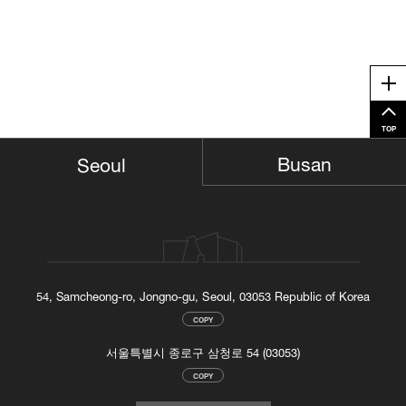
Me
TOP
Busan
Seoul
54, Samcheong-ro, Jongno-gu, Seoul, 03053 Republic of Korea
COPY
서울특별시 종로구 삼청로 54 (03053)
COPY