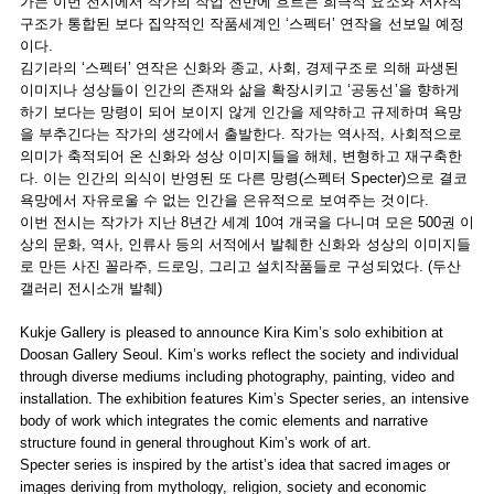
가는 이번 전시에서 작가의 작업 전반에 흐르는 희극적 요소와 서사적
구조가 통합된 보다 집약적인 작품세계인 ‘스펙터’ 연작을 선보일 예정
이다.
김기라의 ‘스펙터’ 연작은 신화와 종교, 사회, 경제구조로 의해 파생된
이미지나 성상들이 인간의 존재와 삶을 확장시키고 ‘공동선’을 향하게
하기 보다는 망령이 되어 보이지 않게 인간을 제약하고 규제하며 욕망
을 부추긴다는 작가의 생각에서 출발한다. 작가는 역사적, 사회적으로
의미가 축적되어 온 신화와 성상 이미지들을 해체, 변형하고 재구축한
다. 이는 인간의 의식이 반영된 또 다른 망령(스펙터 Specter)으로 결코
욕망에서 자유로울 수 없는 인간을 은유적으로 보여주는 것이다.
이번 전시는 작가가 지난 8년간 세계 10여 개국을 다니며 모은 500권 이
상의 문화, 역사, 인류사 등의 서적에서 발췌한 신화와 성상의 이미지들
로 만든 사진 꼴라주, 드로잉, 그리고 설치작품들로 구성되었다. (두산
갤러리 전시소개 발췌)
Kukje Gallery is pleased to announce Kira Kim’s solo exhibition at
Doosan Gallery Seoul. Kim’s works reflect the society and individual
through diverse mediums including photography, painting, video and
installation. The exhibition features Kim’s Specter series, an intensive
body of work which integrates the comic elements and narrative
structure found in general throughout Kim’s work of art.
Specter series is inspired by the artist’s idea that sacred images or
images deriving from mythology, religion, society and economic