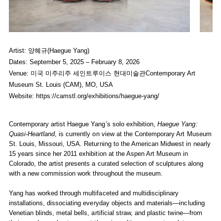
Haegue Yang Presents
Haegue Yang: Quasi-Heartland
at Contem
Haegu
Haegue Yang
Haegu
Artist: 양혜규(Haegue Yang)
November 05, 2025 - January 11,
Novemb
Dates: September 5, 2025 – February 8, 2026
Installation view of
Haegue Yang: Quasi-Heartland
at Contemporary 
Install
Venue: 미국 미주리주 세인트루이스 현대미술관Contemporary Art
Photo: Izaiah Johnson.
Photo:
Museum St. Louis (CAM), MO, USA
Website:
https://camstl.org/exhibitions/haegue-yang/
Contemporary artist Haegue Yang’s solo exhibition,
Haegue Yang:
Quasi-Heartland
, is currently on view at the Contemporary Art Museum
St. Louis, Missouri, USA. Returning to the American Midwest in nearly
15 years since her 2011 exhibition at the Aspen Art Museum in
Colorado, the artist presents a curated selection of sculptures along
with a new commission work throughout the museum.
Yang has worked through multifaceted and multidisciplinary
installations, dissociating everyday objects and materials—including
Venetian blinds, metal bells, artificial straw, and plastic twine—from