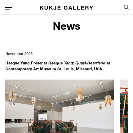
Skip to main content
Sea
Global Menu Open Button
News
Sea
November 2025
Haegue Yang Presents
Haegue Yang: Quasi-Heartland
at
Contemporary Art Museum St. Louis, Missouri, USA
1629
1630
/upload/news/ad673cd220bd47ea7c3202c33e31e4d7.jpg
/uplo
Haegue Yang
Haegu
November 05, 2025 - January 11,
Novemb
Installation view of
Haegue Yang: Quasi-Heartland
at Contemporary 
Install
Photo: Izaiah Johnson.
Photo: