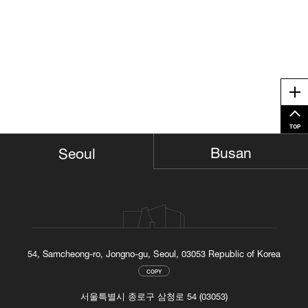
Me
TOP
Busan
Seoul
54, Samcheong-ro, Jongno-gu, Seoul, 03053 Republic of Korea
COPY
서울특별시 종로구 삼청로 54 (03053)