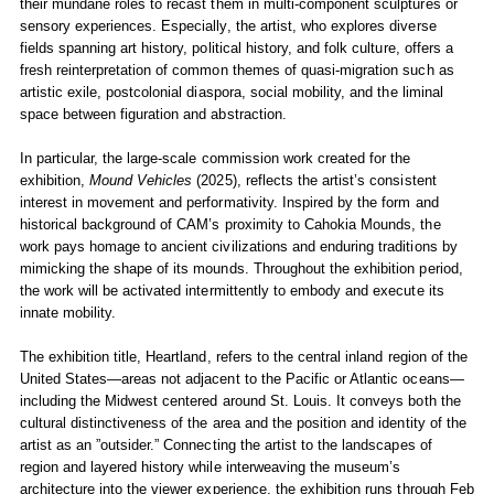
their mundane roles to recast them in multi-component sculptures or
sensory experiences. Especially, the artist, who explores diverse
fields spanning art history, political history, and folk culture, offers a
fresh reinterpretation of common themes of quasi-migration such as
artistic exile, postcolonial diaspora, social mobility, and the liminal
space between figuration and abstraction.
In particular, the large-scale commission work created for the
exhibition,
Mound Vehicles
(2025), reflects the artist’s consistent
interest in movement and performativity. Inspired by the form and
historical background of CAM’s proximity to Cahokia Mounds, the
work pays homage to ancient civilizations and enduring traditions by
mimicking the shape of its mounds. Throughout the exhibition period,
the work will be activated intermittently to embody and execute its
innate mobility.
The exhibition title, Heartland, refers to the central inland region of the
United States—areas not adjacent to the Pacific or Atlantic oceans—
including the Midwest centered around St. Louis. It conveys both the
cultural distinctiveness of the area and the position and identity of the
artist as an ”outsider.” Connecting the artist to the landscapes of
region and layered history while interweaving the museum’s
architecture into the viewer experience, the exhibition runs through Feb