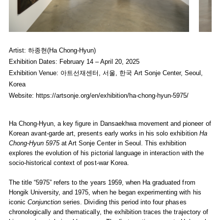
Ha Chong-Hyun Presents
Ha Chong-Hyun 5975
at Art Sonje Cent
Ha Ch
Ha Chong-Hyun
Ha Ch
Artist: 하종현(Ha Chong-Hyun)
February 28, 2025 - January 11,
Februa
Exhibition Dates: February 14 – April 20, 2025
Installation view of
Ha Chong-Hyun 5975
at Art Sonje Center, Seoul
Install
Exhibition Venue: 아트선재센터, 서울, 한국 Art Sonje Center, Seoul,
Courtesy of Art Sonje Center ⓒ 2025. Art Sonje Center all rights re
Courte
Korea
Photo: Seowon Nam
Photo
Website:
https://artsonje.org/en/exhibition/ha-chong-hyun-5975/
Ha Chong-Hyun, a key figure in Dansaekhwa movement and pioneer of
Korean avant-garde art, presents early works in his solo exhibition
Ha
Chong-Hyun 5975
at Art Sonje Center in Seoul. This exhibition
explores the evolution of his pictorial language in interaction with the
socio-historical context of post-war Korea.
The title “5975” refers to the years 1959, when Ha graduated from
Hongik University, and 1975, when he began experimenting with his
iconic
Conjunction
series. Dividing this period into four phases
chronologically and thematically, the exhibition traces the trajectory of