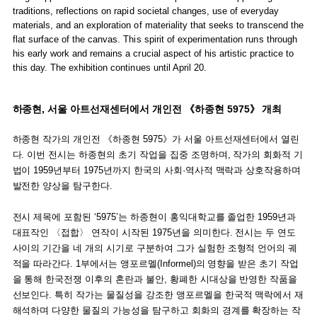
traditions, reflections on rapid societal changes, use of everyday
materials, and an exploration of materiality that seeks to transcend the
flat surface of the canvas. This spirit of experimentation runs through
his early work and remains a crucial aspect of his artistic practice to
this day. The exhibition continues until April 20.
하종현, 서울 아트선재센터에서 개인전 《하종현 5975》 개최
하종현 작가의 개인전 《하종현 5975》가 서울 아트선재센터에서 열린
다. 이번 전시는 하종현의 초기 작업을 집중 조명하며, 작가의 회화적 기
법이 1959년부터 1975년까지 한국의 사회·역사적 맥락과 상호작용하며
발전한 양상을 탐구한다.
전시 제목에 포함된 ‘5975’는 하종현이 홍익대학교를 졸업한 1959년과
대표작인 〈접합〉 연작이 시작된 1975년을 의미한다. 전시는 두 연도
사이의 기간을 네 개의 시기로 구분하여 그가 실험한 조형적 언어의 궤
적을 따라간다. 1부에서는 앵포르멜(Informel)의 영향을 받은 초기 작업
을 통해 한국전쟁 이후의 혼란과 불안, 황폐한 시대상을 반영한 작품을
선보인다. 특히 작가는 물질성을 강조한 앵포르멜을 한국적 맥락에서 재
해석하며 다양한 물질의 가능성을 탐구하고 회화의 경계를 확장하는 작