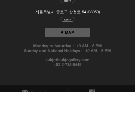
COPY
서울특별시 종로구 삼청로 54 (03053)
COPY
MAP
Monday to Saturday :
10 AM
-
6 PM
Sunday and National Holidays :
10 AM
-
5 PM
kukje@kukjegallery.com
+82 2-735-8449
Newsletter
Facebook
Instagram
YouTube
© KUKJE GALLERY. All Rights Reserved.