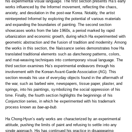
his experimental visual language. The first section presents Ha’s early
works influenced by the Informel movement, reflecting the chaos,
anxiety, and desolation in the post-war Korea. Notably, the artist
reinterpreted Informel by exploring the potential of various materials
and expanding the boundaries of painting. The second section
showcases works from the late 1960s, a period marked by rapid
urbanization and economic growth, during which Ha experimented with
geometric abstraction and the fusion of tradition and modernity. Among
the works in this section, the
Naissance
series demonstrates how Ha
translated traditional elements such as
dancheong
patterns, colors,
and mat-weaving techniques into contemporary visual language. The
third section examines Ha’s experimental endeavors through his
involvement with the Korean Avant-Garde Association (AG). This
section reveals his use of everyday objects found in the aftermath of
the war, such as barbed wire, newspapers, tissue paper, plaster, and
springs, into his paintings, symbolizing the social oppression of his
time. Finally, the fourth section highlights the beginnings of his
Conjunction
series, in which he experimented with his trademark
process known as
bae-ap-bub
.
Ha Chong-Hyun’s early works are characterized by an experimental
attitude, pushing the limits of paint and refusing to settle into any
single approach. His has continued his practice in disappearing