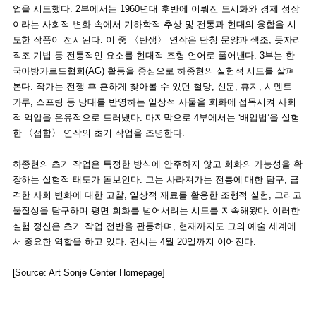
업을 시도했다. 2부에서는 1960년대 후반에 이뤄진 도시화와 경제 성장
이라는 사회적 변화 속에서 기하학적 추상 및 전통과 현대의 융합을 시
도한 작품이 전시된다. 이 중 〈탄생〉 연작은 단청 문양과 색조, 돗자리
직조 기법 등 전통적인 요소를 현대적 조형 언어로 풀어낸다. 3부는 한
국아방가르드협회(AG) 활동을 중심으로 하종현의 실험적 시도를 살펴
본다. 작가는 전쟁 후 흔하게 찾아볼 수 있던 철망, 신문, 휴지, 시멘트
가루, 스프링 등 당대를 반영하는 일상적 사물을 회화에 접목시켜 사회
적 억압을 은유적으로 드러냈다. 마지막으로 4부에서는 ‘배압법’을 실험
한 〈접합〉 연작의 초기 작업을 조명한다.
하종현의 초기 작업은 특정한 방식에 안주하지 않고 회화의 가능성을 확
장하는 실험적 태도가 돋보인다. 그는 사라져가는 전통에 대한 탐구, 급
격한 사회 변화에 대한 고찰, 일상적 재료를 활용한 조형적 실험, 그리고
물질성을 탐구하며 평면 회화를 넘어서려는 시도를 지속해왔다. 이러한
실험 정신은 초기 작업 전반을 관통하며, 현재까지도 그의 예술 세계에
서 중요한 역할을 하고 있다. 전시는 4월 20일까지 이어진다.
[Source: Art Sonje Center Homepage]