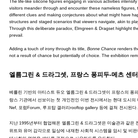
The life-like silicone figures engaging in various activities intensi
visitors meander through and encounter these nameless figures, th
different clues and making conjectures about what might have hap
structures and staged scenarios that viewers navigate, akin to pl
Through this deliberate paradox, Elmgreen & Dragset highlight t
prevail.
Adding a touch of irony through its title,
Bonne Chance
renders the
not a result of chance but potentially of choice. The exhibition rem
엘름그린 & 드라그셋, 프랑스 퐁피두-메츠 센터에
베를린 기반의 아티스트 듀오 엘름그린 & 드라그셋이 프랑스의 퐁피두-
랑스 기관에서 선보이는 첫 개인전인 이번 전시에서는 현대 도시의 
Nef, 포럼Forum, 루프탑 갤러리rooftop gallery 등에 걸쳐 전시된다.
지난 1995년부터 협업해온 엘름그린 & 드라그셋은 미술관과 같은
위트와 유머 감각으로 일상에 내재한 사회적 시스템을 암시 및 비