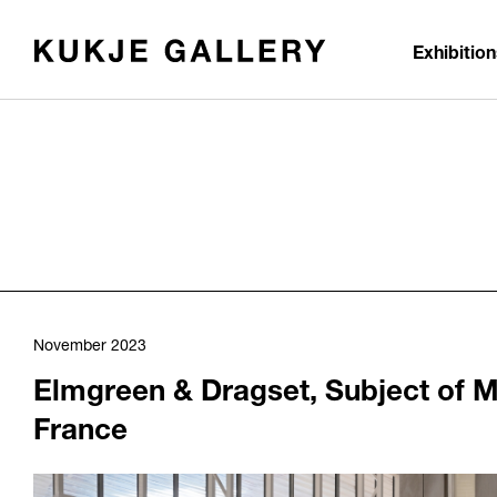
Skip to main content
Exhibitio
November 2023
Elmgreen & Dragset, Subject of M
France
1235