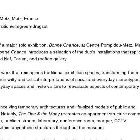
Elmgreen & Dragset
November 24, 2023 - Januar
3
Installation view of
Bonne Ch
tz, Metz, France
© Adagp, Paris, 2023
sition/elmgreen-dragset
© Photo Andrea Rossetti et 
 a major solo exhibition,
Bonne Chance
, at Centre Pompidou-Metz, Me
onne Chance
introduces a selection of the duo’s installations that repli
 Nef, Forum, and rooftop gallery.
work that reimagines traditional exhibition spaces, transforming them 
eir witty and critical interpretations of social and everyday stereotypes
ryday spaces and invite visitors to reevaluate aspects of contemporary
conceiving temporary architectures and life-sized models of public and
. Notably,
The One & the Many
recreates an apartment structure comm
rium, public restroom, laboratory, conference room, morgue, CCTV
within labyrinthine structures throughout the museum.