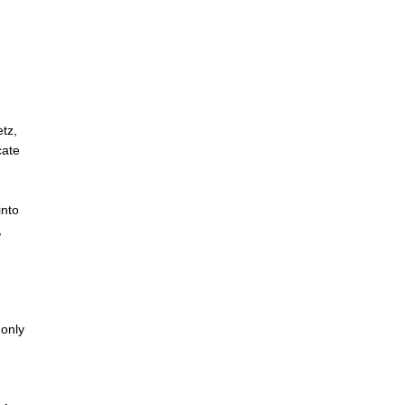
y 11,
ance
at Centre Pompidou-Metz, 2023
Héctor Chico
tz,
cate
into
,
only