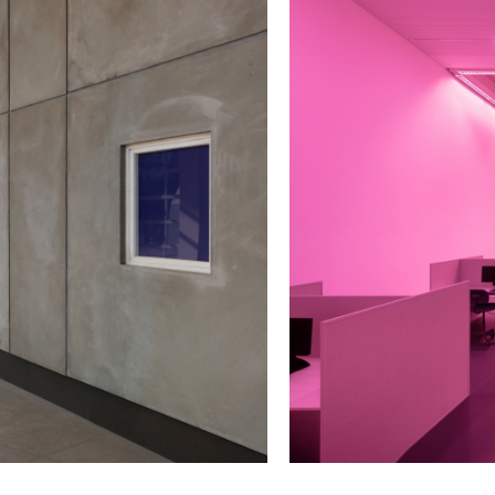
/upload/news/0da7bdef168
Elmgreen & Dragset
November 24, 2023 - Januar
3
Installation view of
Bonne Ch
© Adagp, Paris, 2023
© Photo Andrea Rossetti et 
Chance
at Centre Pompidou-Metz, Metz, France
Elmgreen & Dragset, Subjec