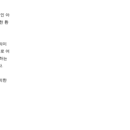
인 아
한 환
 의미
로 어
도하는
다.
 의한