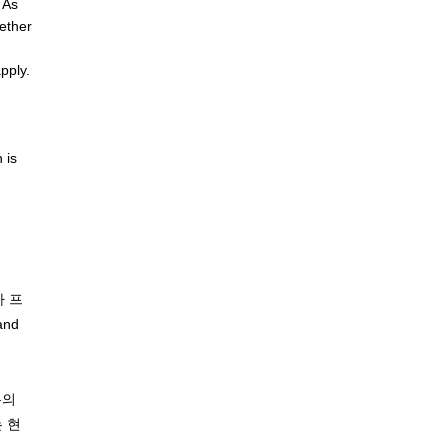
 As
gether
pply.
 is
가 프
nd
유의
 현