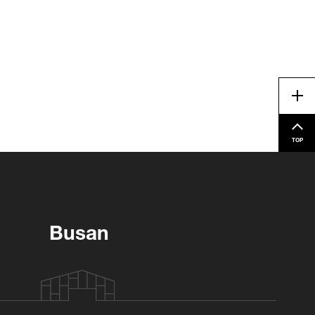
Me
TOP
Busan