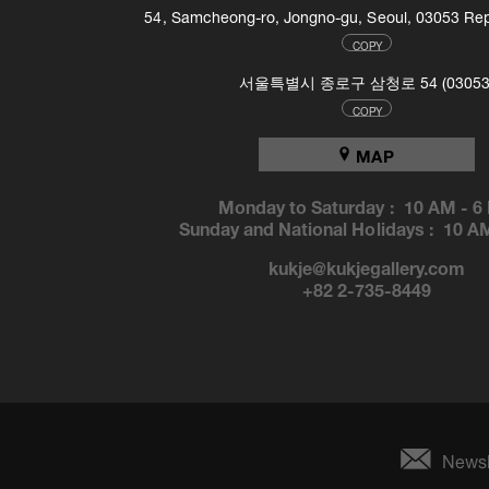
54, Samcheong-ro, Jongno-gu, Seoul, 03053 Rep
COPY
서울특별시 종로구 삼청로 54 (03053
COPY
MAP
Monday to Saturday :
10 AM
-
6
Sunday and National Holidays :
10 A
kukje@kukjegallery.com
+82 2-735-8449
Newsl