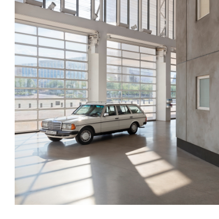
/upload/news/bccb97d1b5fee2856e5c595a60d5e70c.jpg
Elmgreen & Dragset
November 24, 2023 - January 11,
Installation view of
Bonne Chance
at Centre Pompidou-Metz, 202
© Adagp, Paris, 2023
© Photo Andrea Rossetti et Héctor Chico
Elmgreen & Dragset, Subject of Major Solo Exhibition
Bonne 