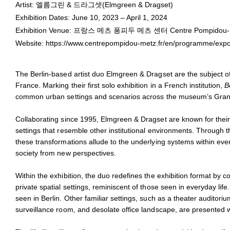
Elmgreen & Dragset
Artist: 엘름그린 & 드라그셋(Elmgreen & Dragset)
November 24, 2023 - January 11,
Exhibition Dates: June 10, 2023 – April 1, 2024
Installation view of
Bonne Chance
at Centre Pompidou-Metz, 202
Exhibition Venue: 프랑스 메츠 퐁피두 메츠 센터 Centre Pompidou-Me
© Adagp, Paris, 2023
Website:
https://www.centrepompidou-metz.fr/en/programme/expo
© Photo Andrea Rossetti et Héctor Chico
The Berlin-based artist duo Elmgreen & Dragset are the subject of
France. Marking their first solo exhibition in a French institution,
B
common urban settings and scenarios across the museum’s Grand
Collaborating since 1995, Elmgreen & Dragset are known for their 
settings that resemble other institutional environments. Through th
these transformations allude to the underlying systems within eve
society from new perspectives.
Within the exhibition, the duo redefines the exhibition format by 
private spatial settings, reminiscent of those seen in everyday life
seen in Berlin. Other familiar settings, such as a theater audito
surveillance room, and desolate office landscape, are presented 