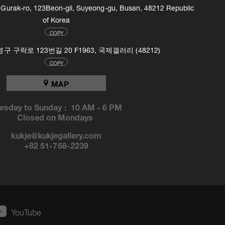
, Gurak-ro, 123Beon-gil, Suyeong-gu, Busan, 48212 Republic
of Korea
COPY
 구락로 123번길 20 F1963, 국제갤러리 (48212)
COPY
MAP
esday to Sunday :
10 AM
-
6 PM
Closed on Mondays
kukje@kukjegallery.com
+82 51-758-2239
YouTube