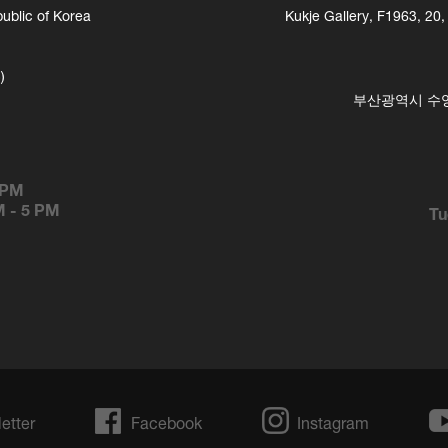
ublic of Korea
Kukje Gallery, F1963, 20
)
부산광역시 수영구
 PM
M
-
5 PM
Tu
etter
Facebook
Instagram