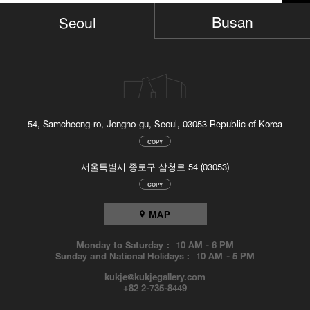
Busan
Seoul
54, Samcheong-ro, Jongno-gu, Seoul, 03053 Republic of Korea
COPY
서울특별시 종로구 삼청로 54 (03053)
COPY
MAP
Monday to Saturday :
10 AM
-
6 PM
Sunday and National Holidays :
10 AM
-
5 PM
kukje@kukjegallery.com
+82 2-735-8449