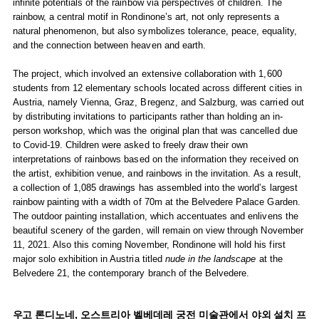
infinite potentials of the rainbow via perspectives of children. The
rainbow, a central motif in Rondinone’s art, not only represents a
natural phenomenon, but also symbolizes tolerance, peace, equality,
and the connection between heaven and earth.
The project, which involved an extensive collaboration with 1,600
students from 12 elementary schools located across different cities in
Austria, namely Vienna, Graz, Bregenz, and Salzburg, was carried out
by distributing invitations to participants rather than holding an in-
person workshop, which was the original plan that was cancelled due
to Covid-19. Children were asked to freely draw their own
interpretations of rainbows based on the information they received on
the artist, exhibition venue, and rainbows in the invitation. As a result,
a collection of 1,085 drawings has assembled into the world’s largest
rainbow painting with a width of 70m at the Belvedere Palace Garden.
The outdoor painting installation, which accentuates and enlivens the
beautiful scenery of the garden, will remain on view through November
11, 2021. Also this coming November, Rondinone will hold his first
major solo exhibition in Austria titled
nude in the landscape
at the
Belvedere 21, the contemporary branch of the Belvedere.
우고 론디노네, 오스트리아 벨베데레 궁전 미술관에서 야외 설치 프