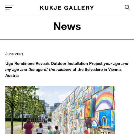
Skip to main content
Sea
Global Menu Open Button
News
Sea
June 2021
Ugo Rondinone Reveals Outdoor Installation Project
your age and
my age and the age of the rainbow
at the Belvedere in Vienna,
Austria
970
/upload/news/74bf196c8b2ae2936fa27a11d4d4e6ec.jpg
Ugo Rondinone
June 13, 2021 - November 01, 2021
Installation view of
Ugo Rondinone. your age and my age and the ag
Courtesy of Johannes Stoll, Belvedere, Vienna and studio rondinon