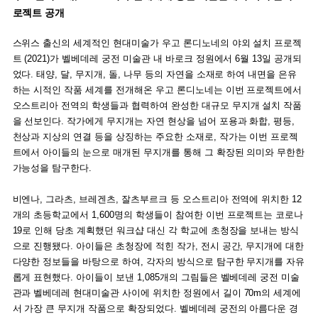
로젝트 공개
스위스 출신의 세계적인 현대미술가 우고 론디노네의 야외 설치 프로젝
트 (2021)가 벨베데레 궁전 미술관 내 바로크 정원에서 6월 13일 공개되
었다. 태양, 달, 무지개, 돌, 나무 등의 자연을 소재로 하여 내면을 은유
하는 시적인 작품 세계를 전개해온 우고 론디노네는 이번 프로젝트에서
오스트리아 전역의 학생들과 협력하여 완성한 대규모 무지개 설치 작품
을 선보인다. 작가에게 무지개는 자연 현상을 넘어 포용과 화합, 평등,
천상과 지상의 연결 등을 상징하는 주요한 소재로, 작가는 이번 프로젝
트에서 아이들의 눈으로 매개된 무지개를 통해 그 확장된 의미와 무한한
가능성을 탐구한다.
비엔나, 그라츠, 브레겐츠, 잘츠부르크 등 오스트리아 전역에 위치한 12
개의 초등학교에서 1,600명의 학생들이 참여한 이번 프로젝트는 코로나
19로 인해 당초 계획했던 워크샵 대신 각 학교에 초청장을 보내는 방식
으로 진행됐다. 아이들은 초청장에 적힌 작가, 전시 공간, 무지개에 대한
다양한 정보들을 바탕으로 하여, 각자의 방식으로 탐구한 무지개를 자유
롭게 표현했다. 아이들이 보낸 1,085개의 그림들은 벨베데레 궁전 미술
관과 벨베데레 현대미술관 사이에 위치한 정원에서 길이 70m의 세계에
서 가장 큰 무지개 작품으로 확장되었다. 벨베데레 궁전의 아름다운 경