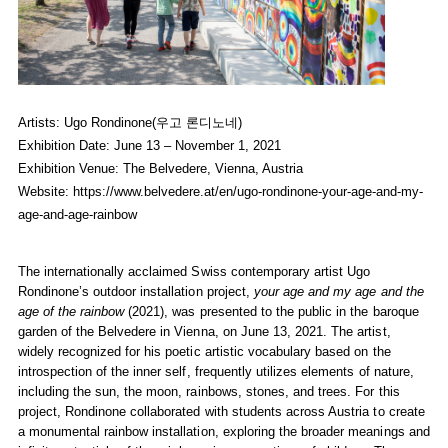
Ugo Rondinone Reveals Outdoor Installation Project
your age a
Ugo Rondinone
Artists: Ugo Rondinone(우고 론디노네)
June 13, 2021 - November 01, 2021
Exhibition Date: June 13 – November 1, 2021
Installation view of
Ugo Rondinone. your age and my age and the ag
Exhibition Venue: The Belvedere, Vienna, Austria
Courtesy of Johannes Stoll, Belvedere, Vienna and studio rondinon
Website:
https://www.belvedere.at/en/ugo-rondinone-your-age-and-my-
age-and-age-rainbow
The internationally acclaimed Swiss contemporary artist Ugo
Rondinone’s outdoor installation project,
your age and my age and the
age of the rainbow
(2021), was presented to the public in the baroque
garden of the Belvedere in Vienna, on June 13, 2021. The artist,
widely recognized for his poetic artistic vocabulary based on the
introspection of the inner self, frequently utilizes elements of nature,
including the sun, the moon, rainbows, stones, and trees. For this
project, Rondinone collaborated with students across Austria to create
a monumental rainbow installation, exploring the broader meanings and