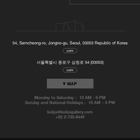
54, Samcheong-ro, Jongno-gu, Seoul, 03053 Republic of Korea
COPY
서울특별시 종로구 삼청로 54 (03053)
COPY
MAP
Monday to Saturday :
10 AM
-
6 PM
Sunday and National Holidays :
10 AM
-
5 PM
kukje@kukjegallery.com
+82 2-735-8449