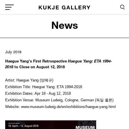
Skip to main content
Sea
Global Menu Open Button
News
Sea
July 2018
Haegue Yang's First Retrospective
Haegue Yang: ETA 1994-
2018
to Close on August 12, 2018
Artist: Haegue Yang (양혜규)
Exhibition Title: Haegue Yang: ETA 1994-2018
Exhibition Dates: Apr 18 - Aug 12, 2018
Exhibition Venue: Museum Ludwig, Cologne, German (독일 쾰른)
Website:
www.museum-ludwig.de/en/exhibitions/haegue-yang.html