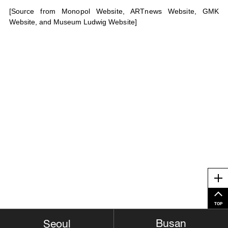
[Source from Monopol Website, ARTnews Website, GMK
Website, and Museum Ludwig Website]
Me
TOP
Busan
Seoul