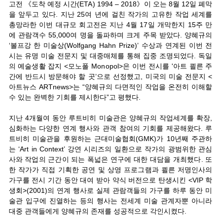
고전 《도착 예정 시간(ETA) 1994 – 2018》이 오는 8월 12일 폐막
을 앞두고 있다. 지난 25여 년에 걸친 작가의 고유한 작업 세계를
총망라한 이번 대규모 회고전은 지난 4월 17일 개막한지 15주 만
에 관람객수 55,000여 명을 돌파하며 크게 주목 받았다. 양혜규의
‘볼프강 한 미술상(Wolfgang Hahn Prize)’ 수상과 연계된 이번 전
시는 유명 미술 전문지 및 대중매체를 통해 집중 조명되었다. 독일
의 예술생활 잡지 <모노폴 Monopol>은 이번 전시를 '아트 쾰른 주
간에 반드시 방문해야 할 곳’으로 선정했고, 미국의 미술 전문지 <
아트뉴스 ARTnews>는 “양혜규의 다면적인 작업을 온전히 이해할
수 있는 완벽한 기회를 제시한다”고 평했다.
지난 4개월여 동안 루트비히 미술관은 양혜규의 작업세계를 확장,
심화하는 다양한 연계 행사와 관객 참여의 기회를 제공해왔다. 루
트비히 미술관을 후원하는 근대미술협회(GMK)가 10년째 주관하
는 ‘Art in Context’ 강연 시리즈의 일환으로 작가의 광범위한 관심
사와 작업의 근간이 되는 폭넓은 연구에 대한 대담을 개최했다. 또
한 작가가 직접 기획한 공연 및 상영 프로그램과 쾰른 저명인사의
가구를 전시 기간 동안 대여 받아 약식 버전으로 탄생시킨 <VIP 학
생회>(2001)의 연계 행사로 실제 관람객들의 가구를 하루 동안 미
술관 입구에 진열하는 등의 행사는 전세계 미술 관계자뿐 아니라
대중 관객들에게 양혜규의 존재를 성공적으로 각인시켰다.