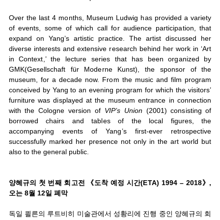
Over the last 4 months, Museum Ludwig has provided a variety
of events, some of which call for audience participation, that
expand on Yang’s artistic practice. The artist discussed her
diverse interests and extensive research behind her work in ‘Art
in Context,’ the lecture series that has been organized by
GMK(Gesellschaft für Moderne Kunst), the sponsor of the
museum, for a decade now. From the music and film program
conceived by Yang to an evening program for which the visitors’
furniture was displayed at the museum entrance in connection
with the Cologne version of
VIP’s Union
(2001) consisting of
borrowed chairs and tables of the local figures, the
accompanying events of Yang’s first-ever retrospective
successfully marked her presence not only in the art world but
also to the general public.
양혜규의 첫 번째 회고전 《도착 예정 시간(ETA) 1994 – 2018》,
오는 8월 12일 폐막
독일 쾰른의 루트비히 미술관에서 성황리에 진행 중인 양혜규의 회