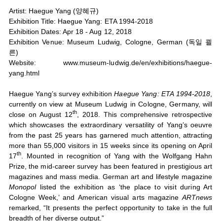
Artist: Haegue Yang (양혜규)
Exhibition Title: Haegue Yang: ETA 1994-2018
Exhibition Dates: Apr 18 - Aug 12, 2018
Exhibition Venue: Museum Ludwig, Cologne, German (독일 쾰
른)
Website:
www.museum-ludwig.de/en/exhibitions/haegue-
yang.html
Haegue Yang’s survey exhibition
Haegue Yang: ETA 1994-2018
,
currently on view at Museum Ludwig in Cologne, Germany, will
th
close on August 12
, 2018. This comprehensive retrospective
which showcases the extraordinary versatility of Yang’s oeuvre
from the past 25 years has garnered much attention, attracting
more than 55,000 visitors in 15 weeks since its opening on April
th
17
. Mounted in recognition of Yang with the Wolfgang Hahn
Prize, the mid-career survey has been featured in prestigious art
magazines and mass media. German art and lifestyle magazine
Monopol
listed the exhibition as ‘the place to visit during Art
Cologne Week,’ and American visual arts magazine
ARTnews
remarked, “It presents the perfect opportunity to take in the full
breadth of her diverse output.”