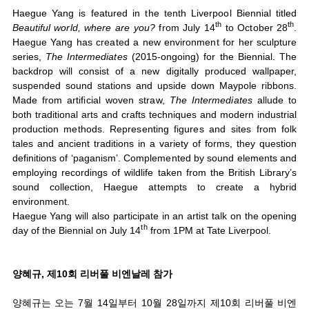
Haegue Yang is featured in the tenth Liverpool Biennial titled
th
th
Beautiful world, where are you?
from July 14
to October 28
.
Haegue Yang has created a new environment for her sculpture
series,
The Intermediates
(2015-ongoing) for the Biennial. The
backdrop will consist of a new digitally produced wallpaper,
suspended sound stations and upside down Maypole ribbons.
Made from artificial woven straw,
The Intermediates
allude to
both traditional arts and crafts techniques and modern industrial
production methods. Representing figures and sites from folk
tales and ancient traditions in a variety of forms, they question
definitions of ‘paganism’. Complemented by sound elements and
employing recordings of wildlife taken from the British Library’s
sound collection, Haegue attempts to create a hybrid
environment.
Haegue Yang will also participate in an artist talk on the opening
th
day of the Biennial on July 14
from 1PM at Tate Liverpool.
양혜규
,
제10회 리버풀 비엔날레 참가
양혜규는 오는 7월 14일부터 10월 28일까지 제10회 리버풀 비엔