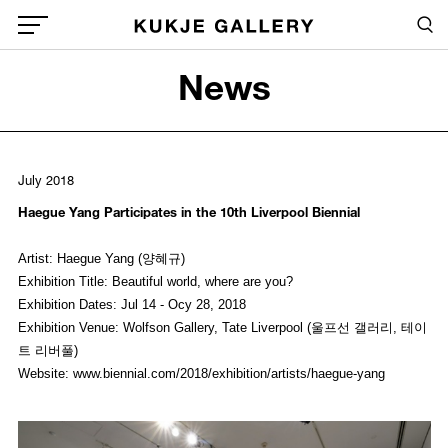
Skip to main content
Sea
Global Menu Open Button
News
Sea
July 2018
Haegue Yang Participates in the 10th Liverpool Biennial
Artist: Haegue Yang (양혜규)
Exhibition Title: Beautiful world, where are you?
Exhibition Dates: Jul 14 - Ocy 28, 2018
Exhibition Venue: Wolfson Gallery, Tate Liverpool (울프선 갤러리, 테이
트 리버풀)
Website:
www.biennial.com/2018/exhibition/artists/haegue-yang