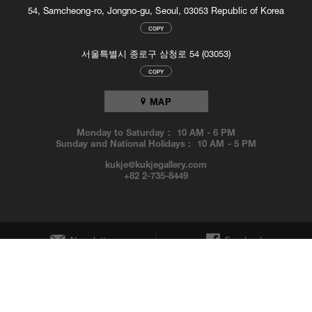
54, Samcheong-ro, Jongno-gu, Seoul, 03053 Republic of Korea
COPY
서울특별시 종로구 삼청로 54 (03053)
COPY
MAP
Monday to Saturday :
10 AM
-
6 PM
Sunday and National Holidays :
10 AM
-
5 PM
kukje@kukjegallery.com
+82 2-735-8449
Newsletter
Facebook
Instagram
YouTube