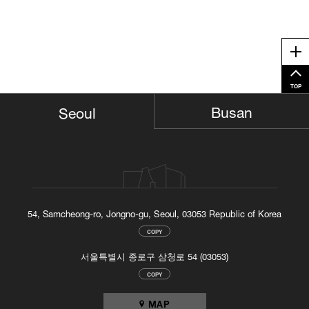
Me
TOP
Busan
Seoul
54, Samcheong-ro, Jongno-gu, Seoul, 03053 Republic of Korea
COPY
서울특별시 종로구 삼청로 54 (03053)
COPY
MAP