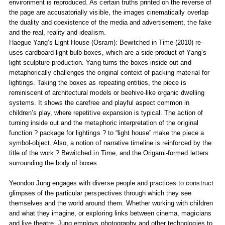
environment is reproduced. As certain truths printed on the reverse of
the page are accusatorially visible, the images cinematically overlap
the duality and coexistence of the media and advertisement, the fake
and the real, reality and idealism.
Haegue Yang’s Light House (Osram): Bewitched in Time (2010) re-
uses cardboard light bulb boxes, which are a side-product of Yang’s
light sculpture production. Yang turns the boxes inside out and
metaphorically challenges the original context of packing material for
lightings. Taking the boxes as repeating entities, the piece is
reminiscent of architectural models or beehive-like organic dwelling
systems. It shows the carefree and playful aspect common in
children’s play, where repetitive expansion is typical. The action of
turning inside out and the metaphoric interpretation of the original
function ? package for lightings ? to “light house” make the piece a
symbol-object. Also, a notion of narrative timeline is reinforced by the
title of the work ? Bewitched in Time, and the Origami-formed letters
surrounding the body of boxes.
Yeondoo Jung engages with diverse people and practices to construct
glimpses of the particular perspectives through which they see
themselves and the world around them. Whether working with children
and what they imagine, or exploring links between cinema, magicians
and live theatre, Jung employs photography and other technologies to