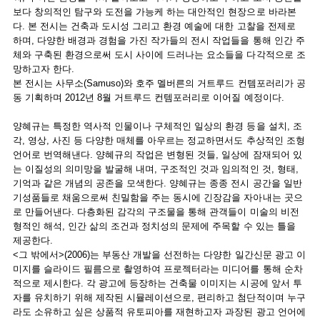
보다 창의적인 탐구와 도전을 가능케 하는 대안적인 현장으로 바라본
다. 본 전시는 건축과 도시성 그리고 환경 예술에 대한 고찰을 전제로
하며, 다양한 배경과 경험을 가진 작가들의 전시 작업들을 통해 인간 주
체와 구축된 환경으로써 도시 사이에 드러나는 요소들을 다각적으로 조
망하고자 한다.
본 전시는 사무소(Samuso)와 호주 멜버른의 거트루드 컨템포러리가 공
동 기획하며 2012년 8월 거트루드 컨템포러리로 이어질 예정이다.
양혜규는 특정한 역사적 인물이나 구체적인 일상의 환경 등을 설치, 조
각, 영상, 사진 등 다양한 매체를 아우르는 정교하면서도 추상적인 조형
언어로 번역해낸다. 양혜규의 작업은 변형된 것들, 일상에 잠재되어 있
는 이질성의 의미망을 발굴해 내며, 구조적인 것과 임의적인 것, 형태,
기억과 같은 개념의 공존을 모색한다. 양혜규는 종종 전시 공간을 일반
기성품들로 채움으로써 친밀함을 주는 동시에 긴장감을 자아내는 곳으
로 만들어낸다. 다층화된 감각의 구조물을 통해 관객들이 미술의 비전
형적인 해석, 인간 삶의 조건과 정치성의 문제에 주목할 수 있는 틀을
제공한다.
<그 밖에서>(2006)는 부동산 개발을 선전하는 다양한 일간신문 광고 이
미지를 슬라이드 필름으로 촬영하여 프로젝터라는 미디어를 통해 순차
적으로 제시한다. 각 광고에 등장하는 건축물 이미지는 시공에 앞서 투
자를 유치하기 위해 제작된 시뮬레이션으로, 편리하고 첨단적이며 누구
라도 소유하고 싶은 상품적 유토피아를 재현하고자 과장된 광고 언어에