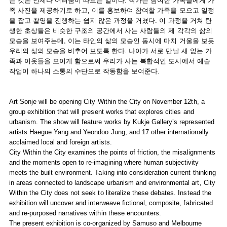
는 것은 언제나 어려움이 따르는 일이다. 작가는 참여한 가족들에게 가
족 사진을 제공하기로 하고, 이를 홍보하여 참여할 가족을 모으고 일정
을 잡고 촬영을 진행하는 쉽지 않은 과정을 거쳤다. 이 과정을 거쳐 탄
생한 초상들은 비슷한 구조의 공간에서 사는 사람들의 제 각각의 삶의
모습을 보여주는데, 이는 타인의 삶의 모습인 동시에 마치 거울을 보듯
우리의 삶의 모습을 비추어 보도록 한다. 나아가 서로 만날 새 없는 가
족과 이웃들을 모이게 함으로써 우리가 사는 복합적인 도시에서 예술
작업이 하나의 소통의 수단으로 작동함을 보여준다.
Art Sonje will be opening City Within the City on November 12th, a
group exhibition that will present works that explores cities and
urbanism. The show will feature works by Kukje Gallery’s represented
artists Haegue Yang and Yeondoo Jung, and 17 other internationally
acclaimed local and foreign artists.
City Within the City examines the points of friction, the misalignments
and the moments open to re-imagining where human subjectivity
meets the built environment. Taking into consideration current thinking
in areas connected to landscape urbanism and environmental art, City
Within the City does not seek to literalize these debates. Instead the
exhibition will uncover and interweave fictional, composite, fabricated
and re-purposed narratives within these encounters.
The present exhibition is co-organized by Samuso and Melbourne