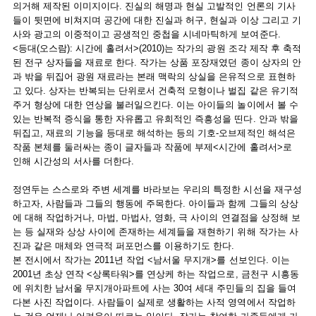
의거해 제작된 이미지이다. 진실의 해명과 현실 고발적인 언론의 기사
들이 뒷면에 비쳐지며 공간에 대한 진실과 허구, 현실과 이상 그리고 기
사와 광고의 이중적이고 공생적인 중첩을 시네마틱하게 보여준다.
<등대(오스람): 시간에 홀려서>(2010)는 작가의 광원 조각 제작 후 축적
된 전구 상자들을 재료로 한다. 작가는 상품 포장재였던 종이 상자의 안
과 밖을 뒤집어 광원 재료라는 본래 맥락의 상실을 은유적으로 표현하
고 있다. 상자는 반복되는 단위로서 건축적 모형이나 벌집 같은 유기적
주거 형상에 대한 연상을 불러일으킨다. 이는 아이들의 놀이에서 볼 수
있는 반복적 증식을 통한 자유롭고 유희적인 즉흥성을 띤다. 안과 밖을
뒤집고, 재료의 기능을 등대로 해석하는 등의 기호-오브제적인 해석은
작품 본체를 둘러싸는 종이 글자들과 작품에 부제<시간에 홀려서>로
인해 시간성의 서사를 더한다.
정연두는 스스로와 주변 세계를 바라보는 우리의 특정한 시선을 재구성
하고자, 사람들과 그들의 행동에 주목한다. 아이들과 함께 그들의 상상
에 대해 작업하거나, 마법, 마법사, 영화, 극 사이의 연결점을 상정해 보
는 등 실재와 상상 사이에 존재하는 세계들을 재현하기 위해 작가는 사
진과 같은 매체와 연극적 퍼포먼스를 이용하기도 한다.
본 전시에서 작가는 2011년 작업 <남서울 무지개>를 선보인다. 이는
2001년 초상 연작 <상록타워>를 연상케 하는 작업으로, 금천구 시흥동
에 위치한 남서울 무지개아파트에 사는 30여 세대 주민들의 집을 들여
다본 사진 작업이다. 사람들이 실제로 생활하는 사적 영역에서 작업하