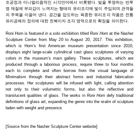
조공정과 미니멀리즘적인 시각언어에서 비롯됐다. 빛을 투영하는 반투
명 재질에 부피감이 느껴지는 형태의 유리조각에 빛이 주입되며 관객들
의 주목을 이끌어 낸다. 공간을 압도하는 육중한 유리조각 작품은 전통
유리공예의 정의에 대한 전복이자 조각 영역으로의 확장을 의미한다.
Roni Horn is featured in a solo exhibition titled
Roni Horn
at the Nasher
Sculpture Center from May 20 to August 20, 2017. This exhibition,
which is Horn’s first American museum presentation since 2010,
displays eight large-scale cylindrical cast glass sculptures of varying
colors in the museum’s main gallery. These sculptures, which are
produced through a laborious process, require three to four months
each to complete and often borrow from the visual language of
Minimalism through their abstract forms and industrial fabrication
processes. Her sculptures will be infused with light, calling attention
not only to their volumetric forms, but also the reflective and
translucent qualities of glass. The works in
Roni Horn
defy traditional
definitions of glass art, expanding the genre into the realm of sculpture
laden with weight and presence.
[Source from the Nasher Sculpture Center website]