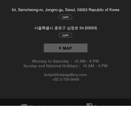
54, Samcheong-ro, Jongno-gu, Seoul, 03053 Republic of Korea
COPY
서울특별시 종로구 삼청로 54 (03053)
COPY
MAP
Monday to Saturday :
10 AM
-
6 PM
Sunday and National Holidays :
10 AM
-
5 PM
kukje@kukjegallery.com
+82 2-735-8449
Newsletter
Facebook
Instagram
YouTube