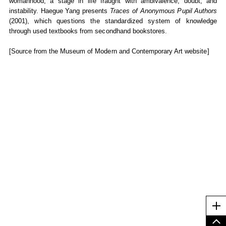
womanhood, a stage in life fraught with ambivalence, doubt, and
instability. Haegue Yang presents
Traces of Anonymous Pupil Authors
(2001), which questions the standardized system of knowledge
through used textbooks from secondhand bookstores.
[Source from the Museum of Modern and Contemporary Art website]
Me