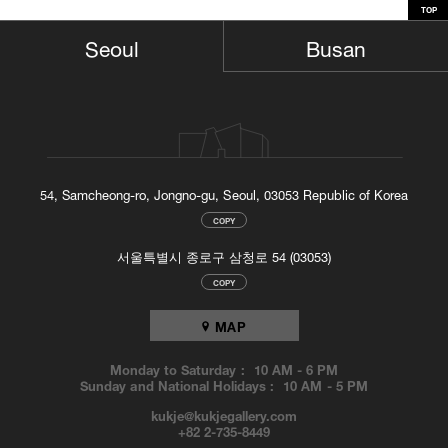
TOP
Busan
Seoul
54, Samcheong-ro, Jongno-gu, Seoul, 03053 Republic of Korea
COPY
서울특별시 종로구 삼청로 54 (03053)
COPY
MAP
Monday to Saturday :
10 AM
-
6 PM
Sunday and National Holidays :
10 AM
-
5 PM
kukje@kukjegallery.com
+82 2-735-8449