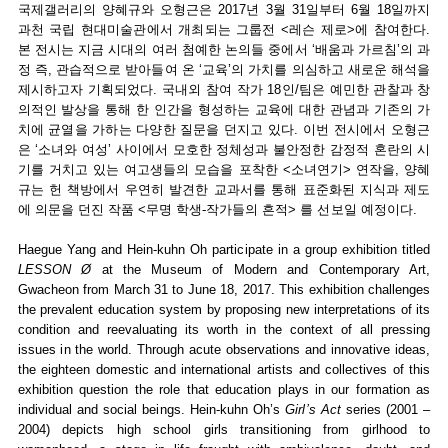
국제갤러리의 양혜규와 오형근은 2017년 3월 31일부터 6월 18일까지
과천 국립 현대미술관에서 개최되는 그룹전 <레슨 제로>에 참여한다.
본 전시는 지금 시대의 여러 첨예한 논의들 중에서 ‘배움과 가르침’의 과
정 즉, 관습적으로 받아들여 온 ‘교육’의 가치를 의심하고 새로운 해석을
제시하고자 기획되었다. 국내외 참여 작가 18인/팀은 예민한 관찰과 창
의적인 발상을 통해 한 인간을 형성하는 교육에 대한 관념과 기존의 가
치에 균열을 가하는 다양한 질문을 던지고 있다. 이번 전시에서 오형근
은 ‘소녀와 여성’ 사이에서 모호한 정체성과 불안정한 감정적 혼란의 시
기를 거치고 있는 여고생들의 모습을 포착한 <소녀연기> 연작을, 양혜
규는 헌 책방에서 우연히 발견한 교과서를 통해 표준화된 지식과 제도
에 의문을 던진 작품 <무명 학생-작가들의 흔적> 를 선보일 예정이다.
Haegue Yang and Hein-kuhn Oh participate in a group exhibition titled
LESSON Ø
at the Museum of Modern and Contemporary Art,
Gwacheon from March 31 to June 18, 2017. This exhibition challenges
the prevalent education system by proposing new interpretations of its
condition and reevaluating its worth in the context of all pressing
issues in the world. Through acute observations and innovative ideas,
the eighteen domestic and international artists and collectives of this
exhibition question the role that education plays in our formation as
individual and social beings. Hein-kuhn Oh’s
Girl’s Act
series (2001 –
2004) depicts high school girls transitioning from girlhood to