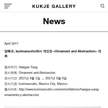
Skip to main content
Sea
Global Menu Open Button
News
Sea
April 2017
양혜규, kurimanzutto에서 개인전 <Ornament and Abstraction> 개
최
참여작가: Haegue Yang
전시제목: Ornament and Abstraction
전시기간: 2017년 4월 1일 ㅡ 2017년 5월 6일
전시기관: kurimanzutto, Mexico City, Mexico
웹사이트: http://www.kurimanzutto.com/en/exhibitions/haegue-yang-
ornamento-y-abstraccion