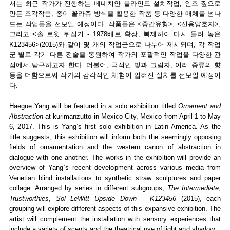
서는 최근 작가가 진행하는 베네치안 블라인드 설치작업, 인조 짚으로
만든 조각작품, 종이 꼴라쥬 방식을 활용한 작품 등 다양한 매체를 넘나
드는 작업들을 선보일 예정이다. 작품들은 <중간유형>, <신용양호자>,
그리고 <솔 르윗 뒤집기 - 1978배로 확장, 복제하여 다시 돌려 놓은
K123456>(2015)와 같이 몇 개의 작업군으로 나누어 제시되며, 각 작업
군 별로 각기 다른 전술을 동원하여 작가의 포괄적인 작업을 다양한 관
점에서 탐구하고자 한다. 더불어, 극적인 빛과 그림자, 여러 종류의 향
등을 더함으로써 작가의 감각적인 체험이 입혀진 설치를 선보일 예정이
다.
Haegue Yang will be featured in a solo exhibition titled
Ornament and
Abstraction
at kurimanzutto in Mexico City, Mexico from April 1 to May
6, 2017. This is Yang’s first solo exhibition in Latin America. As the
title suggests, this exhibition will inform both the seemingly opposing
fields of ornamentation and the western canon of abstraction in
dialogue with one another. The works in the exhibition will provide an
overview of Yang’s recent development across various media from
Venetian blind installations to synthetic straw sculptures and paper
collage. Arranged by series in different subgroups,
The Intermediate
,
Trustworthies
,
Sol LeWitt Upside Down – K123456
(2015), each
grouping will explore different aspects of this expansive exhibition. The
artist will complement the installation with sensory experiences that
include a variety of scents and the theatrical use of light and shadow.