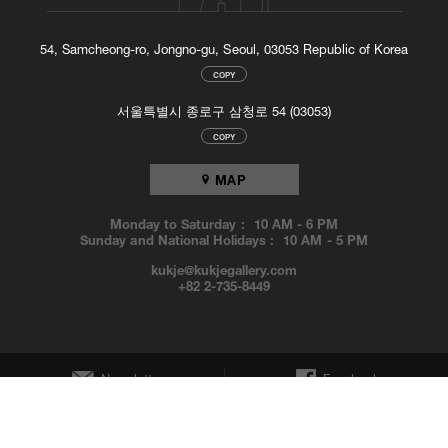
54, Samcheong-ro, Jongno-gu, Seoul, 03053 Republic of Korea
COPY
서울특별시 종로구 삼청로 54 (03053)
COPY
MAP
Monday to Saturday :
10 AM
-
6 PM
Sunday and National Holidays :
10 AM
-
5 PM
kukje@kukjegallery.com
+82 2-735-8449
Newsletter
Facebook
Instagram
YouTube