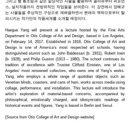
그리고 햄 통조림과 같은 일상적인 사물을 활용하여 꼴라쥬부터 퍼포먼
스, 설치작품까지 전방위적인 작업들을 보여준다. 이 강연에서 양혜규
는 사물들을 추상적인 구성으로 재배열하면서 본래의 맥락으로부터 탈
피시키는 작가만의 작품세계를 소개할 예정이다.
Haegue Yang will present at a lecture hosted by the Fine Arts
Department in Otis College of Art and Design, based in Los Angeles,
on February 14, 2017. Established in 1918, Otis College of Art and
Design is one of America’s most respected art schools, having
distinguished alumni such as John Baldessari (b. 1931), Robert Irwin
(b. 1928), and Philip Guston (1913 – 1980). The school continues its
tradition of excellence with Trustee Clifford Einstein, one of Los
Angeles’ most renowned collectors, who owns one of Yang’s works.
Yang, who employs a whole range of quotidian objects such as
Venetian blinds, coasters, and cans of ham, works across media using
collage, performance, and installation. This lecture will introduce the
artist’s exploration of material-based concerns, accompanied by
philosophical, emotionally charged, and idiosyncratic readings of
historical events and figures. Yang is based in Berlin and Seoul.
[Source from Otis College of Art and Design website]