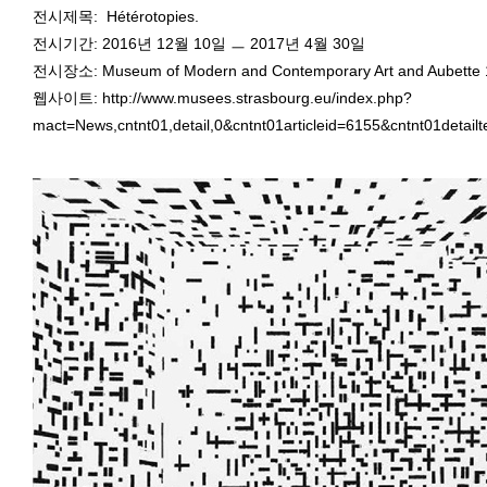
전시제목: Hétérotopies.
전시기간: 2016년 12월 10일 ㅡ 2017년 4월 30일
전시장소: Museum of Modern and Contemporary Art and Aubette 
웹사이트: http://www.musees.strasbourg.eu/index.php?
mact=News,cntnt01,detail,0&cntnt01articleid=6155&cntnt01detail