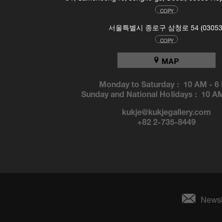
COPY
서울특별시 종로구 삼청로 54 (03053
COPY
MAP
Monday to Saturday :
10 AM
-
6
Sunday and National Holidays :
10 A
kukje@kukjegallery.com
+82 2-735-8449
Newsl