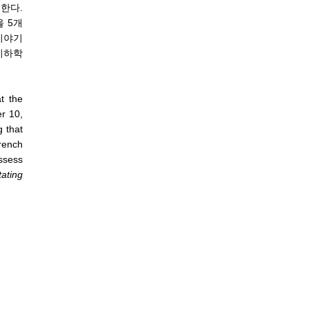
한다.
 5개
이야기
기하학
at the
r 10,
g that
rench
assess
ating