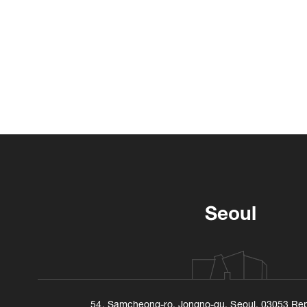
Seoul
54, Samcheong-ro, Jongno-gu, Seoul, 03053 Rep