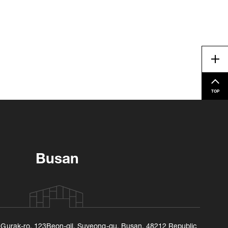
Me
TOP
Busan
, Gurak-ro, 123Beon-gil, Suyeong-gu, Busan, 48212 Republic