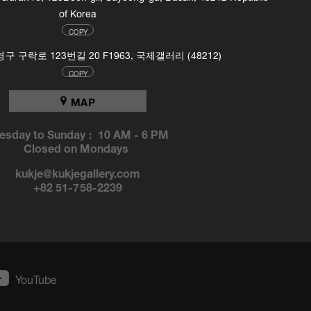
of Korea
COPY
 구락로 123번길 20 F1963, 국제갤러리 (48212)
COPY
MAP
esday to Sunday :
10 AM
-
6 PM
Closed on Mondays
kukje@kukjegallery.com
+82 51-758-2239
YouTube