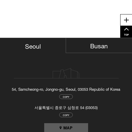
Me
TOP
Busan
Seoul
54, Samcheong-ro, Jongno-gu, Seoul, 03053 Republic of Korea
COPY
서울특별시 종로구 삼청로 54 (03053)
COPY
MAP