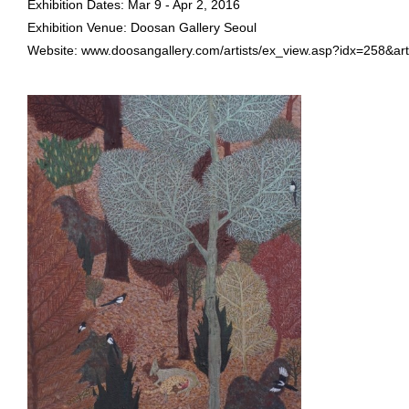
Exhibition Dates: Mar 9 - Apr 2, 2016
Exhibition Venue: Doosan Gallery Seoul
Website:
www.doosangallery.com/artists/ex_view.asp?idx=258&art