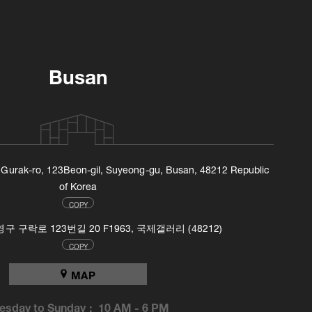
Busan
, Gurak-ro, 123Beon-gil, Suyeong-gu, Busan, 48212 Republic
of Korea
COPY
 구락로 123번길 20 F1963, 국제갤러리 (48212)
COPY
MAP
esday to Sunday :
10 AM
-
6 PM