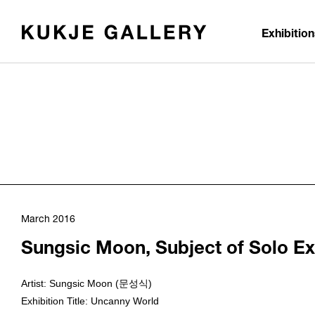
Skip to main content
Exhibitio
March 2016
Sungsic Moon, Subject of Solo Ex
Artist: Sungsic Moon (문성식)
Exhibition Title: Uncanny World