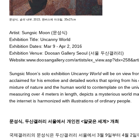
문성식,
숲의 내부
, 2015, 캔버스에 아크릴, 35x27cm
Artist: Sungsic Moon (문성식)
Exhibition Title: Uncanny World
Exhibition Dates: Mar 9 - Apr 2, 2016
Exhibition Venue: Doosan Gallery Seoul (서울 두산갤러리)
Website:
www.doosangallery.com/artists/ex_view.asp?idx=258&art
Sungsic Moon’s solo exhibition
Uncanny World
will be on view fr
acclaimed for his emotive and detailed works that spring from his cu
mixture of nature and the human world to contemplate on the unive
measuring over 4 meters in length, depicts a mysterious world m
the internet is harmonized with illustrations of ordinary people.
문성식, 두산갤러리 서울에서 개인전 <얄궂은 세계> 개최
국제갤러리의 문성식은 두산갤러리 서울에서 3월 9일부터 4월 2일까지 