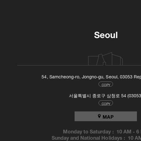
Seoul
54, Samcheong-ro, Jongno-gu, Seoul, 03053 Rep
COPY
서울특별시 종로구 삼청로 54 (03053
COPY
MAP
Monday to Saturday :
10 AM
-
6
Sunday and National Holidays :
10 A