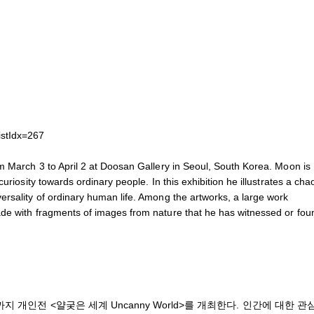
istIdx=267
om March 3 to April 2 at Doosan Gallery in Seoul, South Korea. Moon is
riosity towards ordinary people. In this exhibition he illustrates a chao
rsality of ordinary human life. Among the artworks, a large work
ade with fragments of images from nature that he has witnessed or fou
개인전 <얄궂은 세계 Uncanny World>를 개최한다. 인간에 대한 관