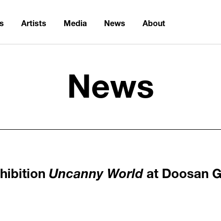
ns
Artists
Media
News
About
News
hibition
Uncanny World
at Doosan Ga