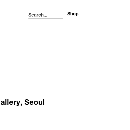
Shop
Search...
Search
llery, Seoul