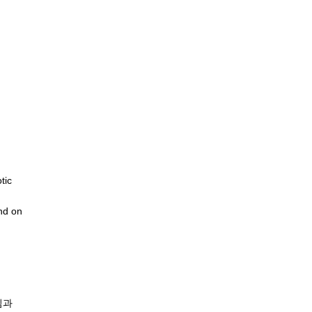
tic
nd on
심과