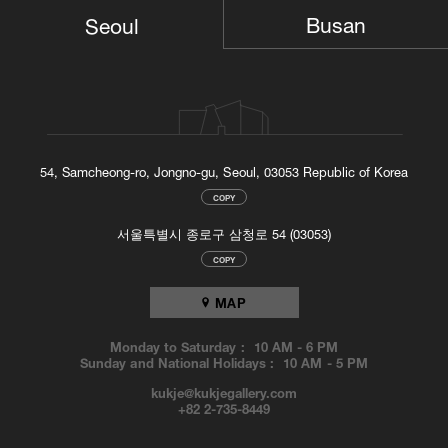
Busan
Seoul
54, Samcheong-ro, Jongno-gu, Seoul, 03053 Republic of Korea
COPY
서울특별시 종로구 삼청로 54 (03053)
COPY
MAP
Monday to Saturday :
10 AM
-
6 PM
Sunday and National Holidays :
10 AM
-
5 PM
kukje@kukjegallery.com
+82 2-735-8449