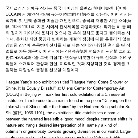
국제갤러리 양혜규 작가는 중국 베이징의 울렌스 현대미술센터(이하
UCCA)에서 개인전 <양혜규:우기청호雨奇晴好>를 갖는다. 이번 전시는
작가의 첫 번째 중화권 미술관 개인전으로, 중국의 저명한 시인 소식(蘇
軾, 1036-1101)이 지은 시에서 전시제목을 차용하였다. 작가는 비 올 때
의 경치가 기이하여 운치가 있으나 갠 후의 경치도 좋다고 풀이되는 시
에서, 온화한 자연 풍경과 변화하는 계절의 정경에 대한 흔들리지 않는
강인한 감성에 주목하며 전시를 서로 다른 언어와 다양한 형식을 띤 작
업들로 가득 채운다. 이 전시에는 <유덕有德한 먹을거리 – 정情 그리고
인仁>(2015)과 <솔 르윗 뒤집기> 연작을 비롯한 대규모 신작과 주요 구
작들이 소개되어 환상과 현실, 미학적인 것과 지성적인 것의 경계를 초
월하는 다양성의 풍경을 선보일 예정이다.
Haegue Yang's solo exhibition titled "Haegue Yang: Come Shower or
Shine, It Is Equally Blissful" at Ullens Center for Contemporary Art
(UCCA) in Beijing will mark her first solo exhibition at a Chinese art
institution. In reference to an idiom found in the poem “Drinking on the
Lake when it Shines after the Rains” by the Northern Song scholar Su
Shi (蘇軾, 1036-1101), the exhibition’s title establishes a parallel
between the narrated irresistible ‘good mood’ despite constant shifts in
nature and Yang’s desired interpretation of it, namely a kind of
optimism or generosity towards growing diversities in our world. Large-
scale new works and major older works including
Virtuous Edibles –