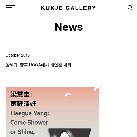
Skip to main content
Sea
Global Menu Open Button
News
Sea
October 2015
양혜규, 중국 UCCA에서 개인전 개최