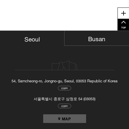
Me
TOP
Busan
Seoul
54, Samcheong-ro, Jongno-gu, Seoul, 03053 Republic of Korea
COPY
서울특별시 종로구 삼청로 54 (03053)
COPY
MAP