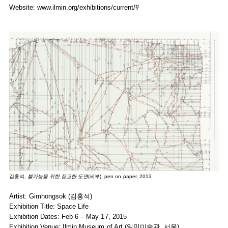
Website:
www.ilmin.org/exhibitions/current/#
김홍석,
불가능을 위한 정교한 도면
(세부), pen on paper, 2013
Artist: Gimhongsok (김홍석)
Exhibition Title: Space Life
Exhibition Dates: Feb 6 – May 17, 2015
Exhibition Venue: Ilmin Museum of Art (일민미술관, 서울)