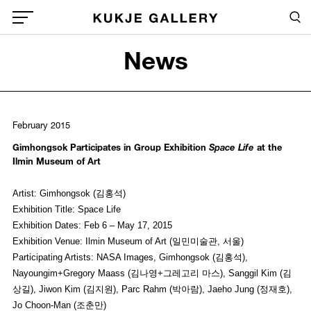
Skip to main content
Sea
Global Menu Open Button
News
Sea
February 2015
Gimhongsok Participates in Group Exhibition
Space Life
at the
Ilmin Museum of Art
Artist: Gimhongsok (김홍석)
Exhibition Title: Space Life
Exhibition Dates: Feb 6 – May 17, 2015
Exhibition Venue: Ilmin Museum of Art (일민미술관, 서울)
Participating Artists: NASA Images, Gimhongsok (김홍석),
Nayoungim+Gregory Maass (김나영+그레고리 마스), Sanggil Kim (김
상길), Jiwon Kim (김지원), Parc Rahm (박아람), Jaeho Jung (정재호),
Jo Choon-Man (조춘만)