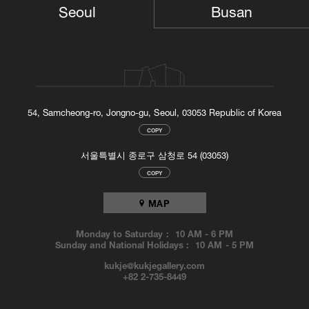
Busan
Seoul
54, Samcheong-ro, Jongno-gu, Seoul, 03053 Republic of Korea
COPY
서울특별시 종로구 삼청로 54 (03053)
COPY
MAP
Monday to Saturday :
10 AM
-
6 PM
Sunday and National Holidays :
10 AM
-
5 PM
kukje@kukjegallery.com
+82 2-735-8449