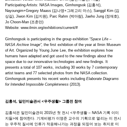
Participating Artists: NASA Images, Gimhongsok (김홍석),
Nayoungim+Gregory Maass (김나영+그레고리 마스), Sanggil Kim (김
상길), Jiwon Kim (김지원), Parc Rahm (박아람), Jaeho Jung (정재호),
Jo Choon-Man (조춘만)
Website:
www.ilmin.org/exhibitions/current/#
Gimhongsok is participating in the group exhibition
“Space Life –
NASA Archive Image”,
the first exhibition of the year at Ilmin Museum
of Art. Organized by Young June Lee, the exhibition explores how
humans have adapted and got used to the new findings about the
space due to our innonvative technologies and new findings. It
presents a total of 107 works, including 30 works by 7 contemporary
artist teams and 77 selected photos from the NASA collection.
Gimhongsok presents his recent works including
Elaborate Diagrams
for Intended Impossible Completeness
(2013).
김홍석, 일민미술관서 <우주생활> 그룹전 참여
김홍석은 일민미술관의 2015년 첫 전시 <우주생활 – NASA 기록 이미
지들>에 참여한다. 기계비평가 이영준 교수의 기획으로 열리는 이 전시
는 우주적 질서에 인류가 적응해나가는 과정을 되짚어 보는 취지로 미