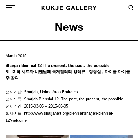
Skip to main content
Sea
Global Menu Open Button
News
Sea
March 2015
Sharjah Biennial 12 The present, the past, the possible
제 12 회 샤르자 비엔날레 국제갤러리 양혜규 , 정창섭 , 마이클 마이클
주 참여
전시기관: Sharjah, United Arab Emirates
전시제목: Sharjah Biennial 12: The past, the present, the possible
전시기간: 2015-03-05 – 2015-06-05
웹사이트: http://www.sharjahart.org/biennial/sharjah-biennial-
12/welcome