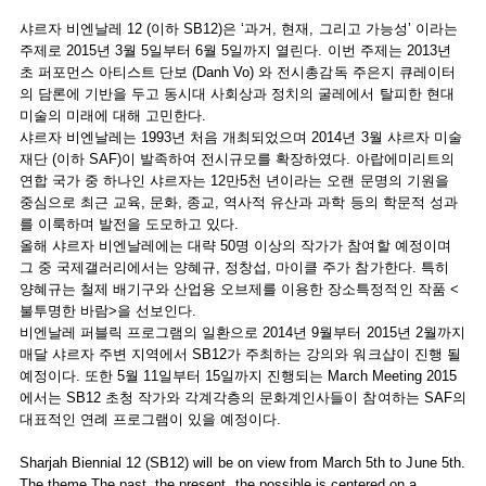
샤르자 비엔날레 12 (이하 SB12)은 ‘과거, 현재, 그리고 가능성’ 이라는
주제로 2015년 3월 5일부터 6월 5일까지 열린다. 이번 주제는 2013년
초 퍼포먼스 아티스트 단보 (Danh Vo) 와 전시총감독 주은지 큐레이터
의 담론에 기반을 두고 동시대 사회상과 정치의 굴레에서 탈피한 현대
미술의 미래에 대해 고민한다.
샤르자 비엔날레는 1993년 처음 개최되었으며 2014년 3월 샤르자 미술
재단 (이하 SAF)이 발족하여 전시규모를 확장하였다. 아랍에미리트의
연합 국가 중 하나인 샤르자는 12만5천 년이라는 오랜 문명의 기원을
중심으로 최근 교육, 문화, 종교, 역사적 유산과 과학 등의 학문적 성과
를 이룩하며 발전을 도모하고 있다.
올해 샤르자 비엔날레에는 대략 50명 이상의 작가가 참여할 예정이며
그 중 국제갤러리에서는 양혜규, 정창섭, 마이클 주가 참가한다. 특히
양혜규는 철제 배기구와 산업용 오브제를 이용한 장소특정적인 작품 <
불투명한 바람>을 선보인다.
비엔날레 퍼블릭 프로그램의 일환으로 2014년 9월부터 2015년 2월까지
매달 샤르자 주변 지역에서 SB12가 주최하는 강의와 워크샵이 진행 될
예정이다. 또한 5월 11일부터 15일까지 진행되는 March Meeting 2015
에서는 SB12 초청 작가와 각계각층의 문화계인사들이 참여하는 SAF의
대표적인 연례 프로그램이 있을 예정이다.
Sharjah Biennial 12 (SB12) will be on view from March 5th to June 5th.
The theme The past, the present, the possible is centered on a