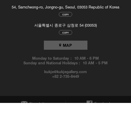
54, Samcheong-ro, Jongno-gu, Seoul, 03053 Republic of Korea
COPY
서울특별시 종로구 삼청로 54 (03053)
COPY
MAP
Monday to Saturday :
10 AM
-
6 PM
Sunday and National Holidays :
10 AM
-
5 PM
kukje@kukjegallery.com
+82 2-735-8449
Newsletter
Facebook
Instagram
YouTube