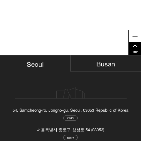
Me
TOP
Busan
Seoul
54, Samcheong-ro, Jongno-gu, Seoul, 03053 Republic of Korea
COPY
서울특별시 종로구 삼청로 54 (03053)
COPY