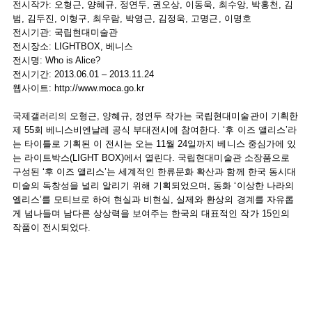
전시작가: 오형근, 양혜규, 정연두, 권오상, 이동욱, 최수앙, 박홍천, 김
범, 김두진, 이형구, 최우람, 박영근, 김정욱, 고명근, 이명호
전시기관: 국립현대미술관
전시장소: LIGHTBOX, 베니스
전시명: Who is Alice?
전시기간: 2013.06.01 – 2013.11.24
웹사이트:
http://www.moca.go.kr
국제갤러리의 오형근, 양혜규, 정연두 작가는 국립현대미술관이 기획한
제 55회 베니스비엔날레 공식 부대전시에 참여한다. ‘후 이즈 앨리스’라
는 타이틀로 기획된 이 전시는 오는 11월 24일까지 베니스 중심가에 있
는 라이트박스(LIGHT BOX)에서 열린다. 국립현대미술관 소장품으로
구성된 ‘후 이즈 앨리스’는 세계적인 한류문화 확산과 함께 한국 동시대
미술의 독창성을 널리 알리기 위해 기획되었으며, 동화 ‘이상한 나라의
엘리스’를 모티브로 하여 현실과 비현실, 실제와 환상의 경계를 자유롭
게 넘나들며 남다른 상상력을 보여주는 한국의 대표적인 작가 15인의
작품이 전시되었다.