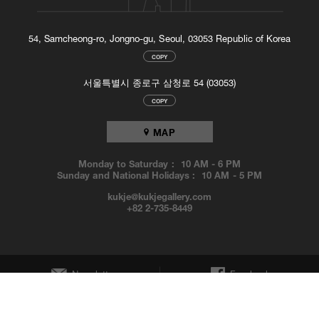
54, Samcheong-ro, Jongno-gu, Seoul, 03053 Republic of Korea
COPY
서울특별시 종로구 삼청로 54 (03053)
COPY
MAP
Monday to Saturday :
10 AM
-
6 PM
Sunday and National Holidays :
10 AM
-
5 PM
kukje@kukjegallery.com
+82 2-735-8449
Newsletter
Facebook
Instagram
YouTube