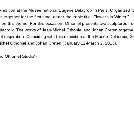
 exhibition at the Musée national Eugène Delacroix in Paris. Organized t
 together for the first time, under the ironic title “Flowers in Winter,”
s on this theme. For this occasion, Othoniel presents two sculptures fr
 Delacroix. The works of Jean-Michel Othoniel and Johan Creten togethe
of inspiration. Coinciding with this exhibition at the Musée Delacroix, G
n-Michel Othoniel and Johan Creten (January 12-March 2, 2013).
nd Othoniel Studio>