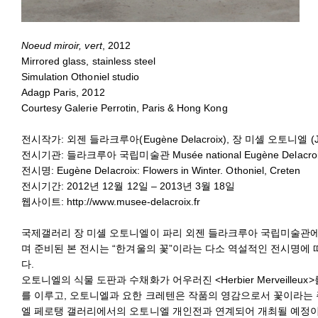
Noeud miroir, vert
, 2012
Mirrored glass, stainless steel
Simulation Othoniel studio
Adagp Paris, 2012
Courtesy Galerie Perrotin, Paris & Hong Kong
전시작가: 외젠 들라크루아(Eugène Delacroix), 장 미셸 오토니엘 (Jean-
전시기관: 들라크루아 국립미술관 Musée national Eugène Delacroix,
전시명: Eugène Delacroix: Flowers in Winter. Othoniel, Creten
전시기간: 2012년 12월 12일 – 2013년 3월 18일
웹사이트:
http://www.musee-delacroix.fr
국제갤러리 장 미셸 오토니엘이 파리 외젠 들라크루아 국립미술관에
며 준비된 본 전시는 “한겨울의 꽃”이라는 다소 역설적인 전시명에
다.
오토니엘의 식물 도판과 수채화가 어우러진 <Herbier Merveill
를 이루고, 오토니엘과 요한 크레텐은 작품의 영감으로서 꽃이라는 주
엘 페로탱 갤러리에서의 오토니엘 개인전과 연계되어 개최될 예정이