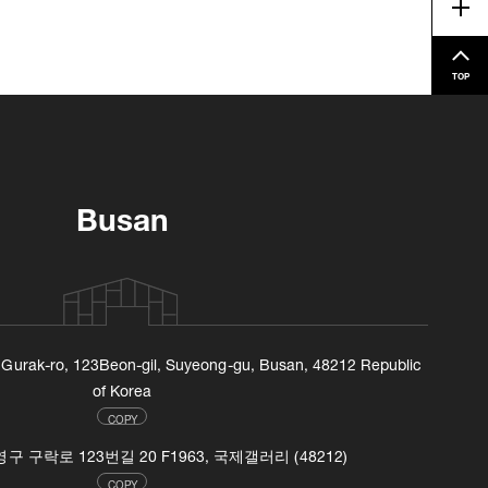
Me
TOP
Busan
, Gurak-ro, 123Beon-gil, Suyeong-gu, Busan, 48212 Republic
of Korea
COPY
 구락로 123번길 20 F1963, 국제갤러리 (48212)
COPY