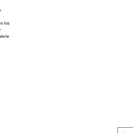
o
om his
r
alerie