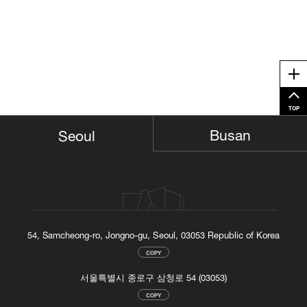
Me
TOP
Busan
Seoul
54, Samcheong-ro, Jongno-gu, Seoul, 03053 Republic of Korea
COPY
서울특별시 종로구 삼청로 54 (03053)
COPY