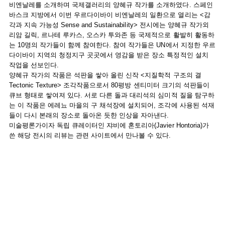
비엔날레를 소개하며 국제갤러리의 양혜규 작가를 소개하였다. 스페인
바스크 지방에서 이번 우르다이바이 비엔날레의 일환으로 열리는 <감
각과 지속 가능성 Sense and Sustainability> 전시에는 양혜규 작가외
리암 길릭, 르나테 루카스, 오스카 투와존 등 국제적으로 활발히 활동하
는 10명의 작가들이 함께 참여한다. 참여 작가들은 UN에서 지정한 우르
다이바이 지역의 청정지구 곳곳에서 영감을 받은 장소 특정적인 설치
작업을 선보인다.
양혜규 작가의 작품은 석판을 쌓아 올린 신작 <지질학적 구조의 결
Tectonic Texture> 조각작품으로서 80평방 센티미터 크기의 석판들이
큐브 형태로 쌓여져 있다. 서로 다른 돌과 대리석의 심미적 질을 탐구하
는 이 작품은 에레뇨 마을의 구 채석장에 설치되어, 조각에 사용된 석재
들이 다시 본래의 장소로 돌아온 듯한 인상을 자아낸다.
미술평론가이자 독립 큐레이터인 쟈비에 혼토리아(Javier Hontoria)가
쓴 해당 전시의 리뷰는 관련 사이트에서 만나볼 수 있다.