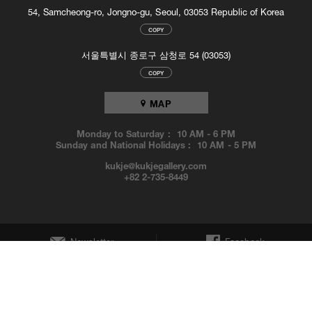
54, Samcheong-ro, Jongno-gu, Seoul, 03053 Republic of Korea
COPY
서울특별시 종로구 삼청로 54 (03053)
COPY
MAP
Monday to Saturday :
10 AM
-
6 PM
Sunday and National Holidays :
10 AM
-
5 PM
kukje@kukjegallery.com
+82 2-735-8449
Newsletter
Facebook
Instagram
YouTube