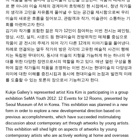
르 뿐 아니라 미술 자체의 경계마저 흐릿해진 현 시점에서, 청년 작가들
의 생각과 고민을 자유롭게 풀어낼 수 있는 공간을 제시함으로써 우리
미술의 새로운 흐름을 짚어보고, 관람객과 작가, 미술관이 소통하는 기
회를 마련하고자 한다.
김기라 작가를 포함한 젊은 작가 12인이 참여하는 이번 전시는 페인팅,
영상, 사진, 설치, 사운드 등 현대미술의 전방위적인 매체를 중심으로
작품이 곧 전시의 주제가 되어 각기 다른 12개의 이야기들을 풀어낸다.
차례로 연결되는 열두 작가의 방은 각각의 고유한 예술적 사건이 행해
지는 독립된 무대이자, 동시대 미술의 지형을 가늠하게 하는 하나의 무
대를 위한 다양한 장면으로서의 역할을 하고 있다. 매년 열린 구성을 통
하여 젊은 작가들의 작품을 조명하는 이번 전시는 현대미술의 다양성과
의미에 대한 이해를 증진시킴과 동시에 현대미술의 논점과 발전적 미래
를 도출할 수 있는 토론의 장으로서 기능하고자 한다.
Kukje Gallery’s represented artist Kira Kim is participating in a group
exhibition SeMA Youth 2012: 12 Events for 12 Rooms, presented by
Seoul Museum of Art in Korea. This exhibition was planned in a new
form in order to explore a new developmental direction based on
previous accomplishments, which have succeeded instimulating
discussion about contemporary art through artworks by young artists.
This exhibition will shed light on aspects of artworks by young
contemporary artists who are actively working at home and overseas