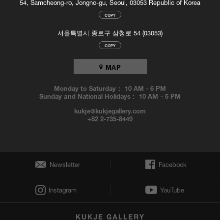
54, Samcheong-ro, Jongno-gu, Seoul, 03053 Republic of Korea
키의 근대미술관(1996), 런던의 화이트채플 미술관(1996) 등 세계의 대
표적인 미술관에서 회고전을 가진 바 있다.
COPY
어느 전시에서나 제프 월의 사진은 압도적이다. 라이트 박스 위에 필름
서울특별시 종로구 삼청로 54 (03053)
을 고정시킨 그의 '설치된' 사진은 이미지에서 빛을 투여하며 관람객의
COPY
시선을 사로잡는 흡입력을 갖는다. 제프 월의 사진은 지극히 일상적이
고 무미건조한 듯한 소재임에도 불구하고, 그리고 기본적으로 복제 가
MAP
능한 매체라는 사실에도 불구하고, 아우라가 있다. 언뜻 보기에 월의 사
진은 단순한 스냅 사진 같다. 그렇지만 월의 사진 이미지는 철저하게 계
Monday to Saturday :
10 AM
-
6 PM
산되고 연출된 장면들이다. 장황한 시나리오의 드라마의 스틸 장면 같
Sunday and National Holidays :
10 AM
-
5 PM
은 화면의 작품이나 [대각선 구성]의 허름한 실내 한 모퉁이를 찍은 사
kukje@kukjegallery.com
진작품이나 그 어떠한 장면도 우연에 의해 카메라 프레임에 잡히는 법
+82 2-735-8449
이 없다. 제프 월의 사진에서 현실과 현재의 재현이란 기계적으로, 자동
적으로 카메라에 포착되는 것이 아니라 회화 만큼이나, 아니면 오히려
한층 더 작가의 의도되고 연출된 결과이다. 그의 사진 이미지는 우연과
찰나, 애매한 기호 등 사진과 회화가 갖는 불명확한 요소들이 제거된 순
수한 기호들, 작가가 의도한 의미의 기호들로 이루어진 화면이다.
Newsletter
Facebook
평이한 월의 화면 뒤에는 사진의 본질에 대한 근본적인 고찰이 담겨져
있다. 현실세계를 단순하게 재현해 놓은 듯한 월의 사진은 연출되고 조
작된 기호의 체계이며, 이는 궁극적으로 진실은 숨겨져 있고 눈에 보이
Instagram
YouTube
는 것이 아님을 암시한다.