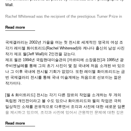
Wall.
Rachel Whiteread was the recipient of the prestigious Turner Prize in
1993 and represented Britain at the Venice Biennale in 1997. As a
Read more
younger artist in her late thirties she is currently one of the most
prominent and widely acclaimed sculptors.
국제갤러리는 2002년 가을을 여는 첫 전시로 세계적인 영국의 여성 조
Whiteread's work is simple and clear, sensitive and intelligent. She
각가 레이첼 화이트리드(Rachel Whiteread)와 캐나다 출신의 남성 사진
produces sculptures that take their shapes from such everyday
작가 제프 월(Jeff Wall)의 2인전을 갖는다.
household objects as the bed, bathtub, kitchen sink, bookshelf, vase
제프 월은 1994년 국립현대미술관의 [까르띠에 소장품전]과 1995년 광
etc. Whiteread first began casting negative space of a closet as she
주비엔날레를 통해 그의 초기 사진이 몇 점 국내에 처음 소개된 바 있으
was experimenting with means of expressing in sculptural form her
나 그 이후 국내에 전시될 기회가 없었다. 또한 레이첼 화이트리드는 금
childhood experiences of sitting inside a dark closet--the comforting
번 국제갤러리 전시를 통해 국내 미술계에는 처음으로 선보이는 젊은
darkness that fully enveloped her was the essence that Whiteread
작가이다.
aimed to capture in her early work.
[월 & 화이트리드] 전시는 각기 다른 쟝르의 작업을 소개하는 두 개의
Whiteread translates the void, the emptiness, the intangible into solid
독립된 개인전이라고 볼 수도 있으나 화이트리드와 월의 작업은 극히
mass using plaster, bronze, and resin, and gives form and shape to
일상적인 소재를 은유적으로 다루면서 조각과 사진에 대한 새로운 담론
hidden spaces, to the intangible. The artist presents new information
을 제시하고 있으며, 조각과 사진에 있어서 근원적인 문제에 대한 깊은
about our world in her cast objects that are loaded with traces of
통찰력을 보여준다는 점에서 일맥상통한다고 본다.
Read more
everyday human life. The bare simplicity of her minimal sculptures is
always a sign of life and death.
금번 전시에서는 화이트리드의 조각작품 10점과 월의 사진작품 7점등