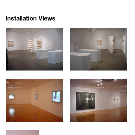
총 17점이 선보이게 된다.영국 작가들의 관문이라고 알려진 터너 미술
The work Untitled ; Trafalgar Square Plinth is a model of the public
상을 1993년 수상하고 이어 97년에는 베니스 비엔날레에서 영국을 대
Installation Views
monument that Whiteread installed on one of the plinths at London's
표하는 작가로 선정되면서 현재 39세의 화이트리드는 세계적인 여성 조
Trafalgar Square in 2001. She produced a transparent replica of the
각가로 급부상하고 있다.
existing Victorian era plinth and turned it upside down. This simple and
1257
1258
lucid shape was able to capture the imagination of viewers and was a
레이첼 화이트리드의 조각은 조형적으로 매우 단순한 형태에 대칭구조
/upload/installations/7a1481a1963b76d4147b73aee3939bbc.jpg
/upload/installations/2a7ea6daf
highly popular and successful art project. With perfect equipoise, its
를 이루며 완벽한 균형미를 갖추고 있다. 작가는 우리가 매일 접하는 침
inherent dualism of light and dark, weight and airiness, solid and
대, 욕조, 싱크대, 책꽂이 등의 극히 일상적이고 원형적인 삶의 오브제
translucency suggests further dichotomies like heaven and earth,
들의 내부 공간을 캐스팅 한다. 즉 드러나지 않는, 은폐된 공간과 형태
corporeal and spiritual, obscure and lucid.
를 형상화한다. 옷장 내부의 공간을 캐스팅한 작업, 또는 빼곡히 꽂혀진
책과 책꽂이 사이의 틈새 공간을 떠낸 작업 등은 일상성을 뒤집어 보여
In her recent commissioned public sculptures Whiteread has been able
주면서 인간 삶의 흔적을 담아내고 있는 것이다. 화이트리드는 일찍이
to fuse monumentality with everyday simplicity, and her sensitivity to
어린 시절 옷장 속에 앉아 있기를 즐겨 했던 기억을 회상하면서 텅 빈
1259
1260
the specifics of a given site has contributed to the recognition of
옷장 속에서 자신을 에워싼 어두운 공간에 대한 경험을 형상화하며 그
Whiteread as the most seminal sculptor in recent years The Canadian
/upload/installations/2764f415f4327092eb2bd184213ab4a9.jpg
/upload/installations/5c021b0f
의 독특한 조각 작업을 처음 시작하게 되었다고 한다.
born photographer Jeff Wall was the first artist to use a light box in
presenting photography in 1977. He notes of himself as "a painter of
화이트리드는 텅 빈 무의 공간을 석고, 브론즈, 합성수지 등 다양한 재
modern life". As a critic and art historian Wall's photographs are
료를 사용하여 꽉 찬 매스 덩어리로 전환시킨다.일상적인 오브제를 소
closely determined by the conventions of painting and cinema, and his
재로 하여 화이트리드는 인간 삶의 원형을 캐스팅 한다. 그 결과물은 결
work engages the viewer with issues of representation in photography
국 인간의 존재와 부재에 대한 기호로 읽혀진다. 그래서 그의 단아한 미
and the photographed imagery as social codes. Wall is one of the
니멀리즘 뒤에는 비장한 조형미가 스며 있는 듯하며 그의 작품은 궁극
most critically acclaimed photographer who has held retrospective
1261
적으로 언제나 인간의 유한성과 죽음을 은유 하는 것이라고 평가된다.