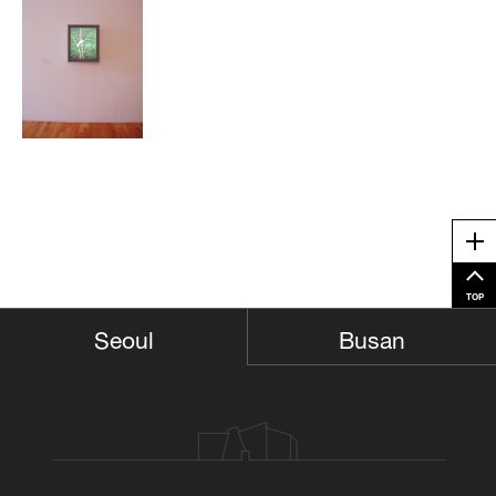
exhibitions at the Museum of Contemporary Art in Chicago (1995), Jeu
/upload/installations/c187858726150f9a7ade71ce6f688e34.jpg
de Paume (1995), Museum of Contemporary Art in Helsinki (1996) and
특히 그의 [무제: 트라팔가 광장 대좌]작품은 2001년 런던의 심장부인
Whitechapel Gallery in London (1996), among others.
트라팔가 광장의 한 대좌 위에 세워진 기념비적인 설치작의 모형이다.
이는 대좌와 똑같은 형태를 작가가 투명한 합성수지로 제작하여 거꾸로
Jeff Wall's photographs stand out in any exhibition. His photographs
돌려 세워 극히 단순하면서도 의미심장한 기념비를 제작함으로써 많은
are "installed"--the film is fixed onto a light box. The light, the glow
갈채를 받았던 프로젝트이다. 완전한 균형미에 내재되어 있는 명암과
emanating from the photograph absorbs and attracts the viewer's
경중의 대비는 만물에서 찾아 볼 수 있는 이원론을 은유적으로 표현하
gaze. Despite its mundane subject matter and the fact that
는 조형 원리라는 찬사를 받았다.
photography is a medium that can be mechanically reproduced, Wall's
work has aura.
여기서 작가는 구시대의 유물을 모더니즘의 아이콘으로 둔갑시키며 도
At first glance, Wall's photographs seem like snap shots but his
심지의 한 모퉁이를 세련된 메타포로 탈바꿈시킨다. 이 작품 외에도 화
Me
images are actually carefully calculated and staged compositions.
이트리드는 최근 5년 동안 그의 공공미술 프로젝트를 통해 단순하면서
Whether it is an elaborate staging of a grand epic drama or a humble
도 명료한 조형미와 장소성에 대한 예리한 의미해석을 가장 완전하게
interior scene as in Diagonal Composition, nothing that enters the
TOP
작품화하는 작가로 세계 미술계의 주목을 받게 되었다.
camera frame is left to arbitrary chance. Contrary to the perception of
Busan
Seoul
photography as a technical and faithful reproduction of reality, Wall is
캐나다 출신의 사진 작가 제프 월은 지하철역 등지에서 오늘날 흔히 볼
producing images of reality that are as composed as painting. Wall
수 있는 광고용 라이트 박스를 1977년 처음 사진에 도입한 작가이다. 월
attempts to produce photographs that are made up of pure signs,
은 자신을 스스로 현대인의 삶을 그려내는 회화적인 작가라고 하였다는
devoid of ambiguity, chance and uncertainty.
데 미술사가 출신인 월의 사진작업에서는 회화사와의 밀접한 관계를 엿
볼 수 있다. 그는 작가로서 또 평론가로서 사진에서 재현의 문제, 또 사
회적인 기호로서의 사진에 대한 심도 있는 담론을 생산하였다. 제프 월
은 이미 시카고 현대미술관(1995), 파리의 쥬 드 폼 미술관(1995), 헬싱