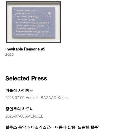
Department of Sculpture and received an MFA from Goldsmiths,
7899
University of London. Currently based in Seoul, Korea, Jung has
/upload/artworks/2026/9b511ed7e08436f4fb7c423195dce861_thu
focused on a variety of mediums ranging from photography and video
Inevitable Reasons #5
to installation works both directly and indirectly involving performance.
Yeondoo Jung
Often finding his subject matter in the quotidian experiences of
2025
everyday people, he interrogates invisible narratives and examines
Inevitable Reasons #5
possibilities that stem from banal residues. In this process, he uses a
2025
relational method of interacting and collaborating with others, creating
Inevitable Reasons #5
batik on cotton, natural dyes and medicinal herbs, framed
a threshold for moving between art and life, as well as the subject and
2025
object of art. Jung was the recipient of the “Artist of the Year” award by
53 x 70 x 4 cm
the National Museum of Contemporary Art, Seoul, in 2007, and has
held major solo exhibitions at the National Museum of Modern and
Contemporary Art, Seoul (2023); Ulsan Art Museum (2022); Norton
Selected Press
Museum of Art, West Palm Beach, Florida (2017); Art Sonje Center,
Seoul (2017); Musée d'Art Contemporain du Val-de-Marne (MAC VAL),
마술적 사이에서
Vitry-sur-Seine (2015); Art Tower Mito (2014); PLATEAU, Samsung
Museum of Art, Seoul (2014); K11 Art space, Shanghai (2013); and
2025-07-00 Harper's BAZAAR Korea
PERFORMA 09, New York (2009), among other venues. Jung has also
participated in Gangneung International Art Festival (GIAF) in 2025,
정연두의 하모니
the 30th Anniversary Exhibition of the Korean Pavilion at Venice
2025-07-00 AVENUEL
Biennale in 2024, Gwangju Biennale in 2021, and Venice Architecture
Biennale in 2016, among others. His work is represented in numerous
블루스 음악과 바실러스균··· 다름과 닮음 '느슨한 합주'
collections worldwide, including the National Museum of Modern and