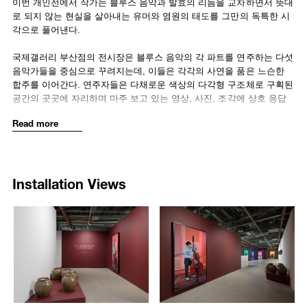
이번 개인전에서 작가는 블루스 음악과 발효의 리듬을 교차하면서 뜻대
within the loose ensemble. Jung’s ongoing interest in the juxtaposition
로 되지 않는 현실을 살아내는 유머와 염원의 태도를 그만의 독특한 시
of visual images and sonic elements such as music, voice, intonation,
각으로 풀어낸다.
and noise powerfully frame his philosophy about the invisible
dynamism and vibrancy of life, which is made tangible through music.
국제갤러리 부산점의 전시장은 블루스 음악의 각 파트를 연주하는 다섯
In particular, by focusing on blues music, Jung is able to tap into a
음악가들을 중심으로 꾸려지는데, 이들은 각각의 사연을 품은 느슨한
farcical and boisterous imagination expressed in this genre and
합주를 이어간다. 연주자들은 다채로운 색상의 다각형 구조체로 구획된
elaborate on a musical way of enduring inexplicable circumstances
공간의 곳곳에 자리하며 마주 보고 있는 영상, 사진, 조각에 상호 응답
and inevitable difficulties. Rooted in the experiences of African
한다. 시각 이미지와 음악, 목소리, 억양, 소음 등 청각적 요소의 병치에
Read more
Americans of the Deep South in the mid-nineteenth century following
관심을 가져온 작가는 이번 전시에서 가시화되지 않지만 귀로 듣고 피
the Civil War, blues developed its distinctive rhythm and lyrics in
부로 느낄 수 있는 삶의 역동과 생기를 음악, 특히 블루스를 통해 직접
response to the challenges of a harsh and unforgiving reality.
적으로 제시한다. 19세기 중엽 미국 남부의 아프리카계 흑인들이 힘겨
운 현실을 특유의 리듬과 가사로 풀어낸 이 장르에서 그는 설명되지 않
Installation Views
In resonance with the spirit of life expressed in blues, Jung has
는 상황과 피치 못할 난관을 통과하는 자조적이면서도 유쾌한 상상의
created
Inevitable Blues
(2025), which borrows the twelve-bar structure
방식을 발견한다.
and instrumental composition of the genre. With simple guidelines
음악의 울림을 통해 표현되는 삶의 태도에 공감하며, 작가는 작곡가 레
2286
2287
made by Ray Soul, Jung provided a tempo of 67 BPM and a set of
이 설(Ray Soul)의 가이드라인에 따라 블루스의 12마디 구조와 악기 편
/upload/installations/338ee22df61cbe20ddc73b787a765f51.jpg
/upload/installations/f277b8b77
musical chord progressions and asked different musicians to come up
성을 차용한 〈피치 못할 블루스〉(2025)를 만든다. 그는 다른 장소, 다
with numerous variations within the structure. He then assembled their
른 배경의 연주자들에게 67 BPM의 느린 속도와 간단한 코드만을 제공
individual performances into a single composition, cutting and layering
하여 각자의 자유로운 해석에 기반한 연주를 요청한 뒤, 개별 곡조의 가
each part to form a unified yet polyphonic whole. The result is a sonic
닥을 자르고 쌓아 이를 하나의 협연으로 조율한다. 그리하여 생을 살아
manifestation of life’s rhythmic gestures, voiced in the sounds of
내는 개개인의 리드미컬한 몸짓은 전시장에서 콘트라베이스, 보컬, 색
contrabass, vocal, saxophone, organ, and drums, that altogether
소폰, 오르간, 드럼 소리로 변환되어 한 편의 비동시적인 협주로 공명한