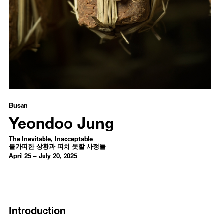
Yeondoo Jung - The Inevitable, Inacceptable
불가피한 상황과 피치 못할 사정들
Busan
Yeondoo Jung
The Inevitable, Inacceptable
불가피한 상황과 피치 못할 사정들
April 25 – July 20, 2025
Introduction
Installation Views
Media
Introduction
Works