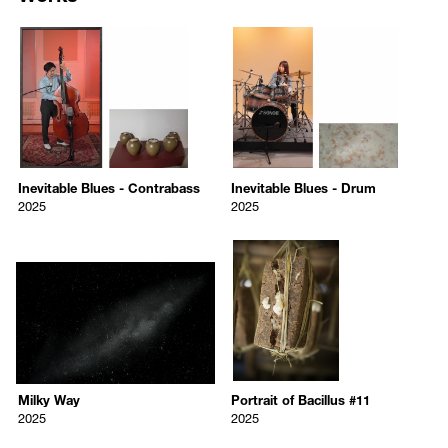
The mystical microbial operations expand further into the creation of a
아내는 마음의 리듬은 전시라는 무대 위, 서로 응답하는 음악과 이미지
7895
7896
universe. In response to the touch of the organ and piano, a
의 관계 속에서 한 편의 다성적 하모니로 펼쳐진다.
percussionist scatters flour on a table, producing a screen reminiscent
/upload/artworks/2026/c759b97b849c4b83d8194e15d5688b96.jpg
/upload/artworks/2026/cc1697b
of the stars dispersed in the universe. Alongside this gesture of
Inevitable Blues - Contrabass
Inevitable Blues - Drum
creation are photographs evoking a galaxy and a nebula. As revealed
Yeondoo Jung
Yeondoo Jung
작가 소개
in the adjacent video, these images were formed by sprinkling baking
2025
2025
정연두(b.1969)는 서울대학교 조소과 졸업, 골드스미스 대학교 미술 석
flour onto black marble. This vast universe—born of a celebratory,
사를 졸업하고 현재 서울에서 활동 중이다. 작가는 퍼포먼스가 직·간접
Inevitable Blues - Contrabass
Inevitable Blues - Drum
wishful gesture of rubbing and clapping hands—turns out to be
적으로 등장하는 사진, 영상, 설치 등 미디어 작업에 주력해 왔다. 주로
2025
2025
composed of the humble material of flour. Here, one encounters Jung’s
현대인의 일상에서 작업의 소재를 발견하고 보이지 않는 이야기들에 주
Inevitable Blues - Contrabass
Inevitable Blues - Drum
4K digital video, color, sound,
4K digital video, color, sound,
signature irony, a subtle interweaving of light and grave, playful and
2025
2025
목하며 그로부터 파생되는 가능성을 탐구한다. 이 과정에서 타인과 만
signage, framed
signage, framed
solem, held in balance by the exhibition’s unique push and pull. In the
나 대화하고 협업하는 관계적 방법론을 수행하면서 예술과 삶, 예술의
4 minutes 18 seconds (looped)
3 minutes 36 seconds (looped)
face of life’s enigmatic mechanisms, Jung’s work challenges
주체와 객체 사이를 넘나드는 문지방을 만든다. 국립현대미술관의
7897
7898
222 × 128 × 6 cm
193 × 112 × 6 cm
conventional categories, juxtaposing macro and microcosmic worlds
‘2007년 올해의 작가’로 선정된 바 있으며, 주요 개인전으로는 국립현대
/upload/artworks/2026/8a93ae0de6e69dfbdf5724c9c7325446.jpg
/upload/artworks/2026/cf4f3d7
with a spirit of humor and yearning, sustained by an abiding affection
미술관(2023), 울산시립미술관(2022), 미국 웨스트 팜 비치 노턴 미술관
Milky Way
Portrait of Bacillus #11
for life’s many wonders. In this exhibition-as-stage, music and image
(2017), 아트선재센터(2017), 프랑스 비트리 쉬르 센 맥발 미술관(MAC
Yeondoo Jung
Yeondoo Jung
resound in polyphonic harmony—music that is the very rhythm of the
VAL)(2015), 일본 아트 타워 미토(2014), 플라토 미술관(2014), 중국 상
2025
2025
heart, accompanying one through life's inevitable joys and sorrows as
하이 K11 아트 스페이스(2013), 미국 뉴욕 PERFORMA 09(2009) 등이
well as fate and coincidence.
Milky Way
Portrait of Bacillus #11
있다. 2025년 강릉국제아트페스티벌, 2024년 제60회 베니스비엔날레
2025
2025
한국관 30주년 기념전, 2021년 광주비엔날레, 2016년 베니스비엔날레
Milky Way
Portrait of Bacillus #11
color inkjet pigment print, framed
color inkjet pigment print, framed
국제건축전 등에 참여하였다. 현재 국립현대미술관, 리움미술관, 도쿄
2025
2025
About the Artist
도현대미술관, 뉴욕현대미술관, 시애틀 미술관, 맥발미술관 등에 작가
93 x 140 x 5 cm
62 x 50 x 4 cm
Yeondoo Jung (b.1969) graduated from Seoul National University’s
의 작품이 소장되어 있다.