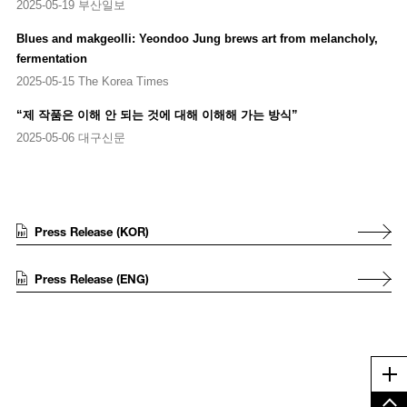
2025-05-19 부산일보
Contemporary Art, Korea; Leeum Museum of Art, Seoul; Museum of
Contemporary Art Tokyo; Museum of Modern Art, New York; Seattle
Blues and makgeolli: Yeondoo Jung brews art from melancholy,
Art Museum; and MAC VAL, Vitry-sur-Seine, among other venues.
fermentation
2025-05-15 The Korea Times
“제 작품은 이해 안 되는 것에 대해 이해해 가는 방식”
2025-05-06 대구신문
Press Release (KOR)
Press Release (ENG)
Me