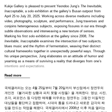
Selected Press
Kukje Gallery is pleased to present Yeondoo Jung’s
The Inevitable,
Inacceptable
, a solo exhibition at the gallery’s Busan outpost from
April 25 to July 20, 2025. Working across diverse mediums including
video, photography, sculpture, and performance, Jung traverses and
conjoins heterogeneous subjects, exposing fissures in our era through
subtle observations and interweaving a new texture of senses.
Marking his first solo exhibition at the gallery since 2008,
The
Inevitable, Inacceptable
examines the intersection of two subjects,
blues music and the rhythm of fermentation, weaving their distinct
cultural frameworks together in unexpectedly powerful ways. Through
his unique perspective, Jung elaborates on an attitude of humor and
yearning as a means of surviving a reality that diverges from one’s
intentions and expectations.
Read more
The exhibition space unfolds in five distinct yet interconnected
conversations, each centered on a performer engaging with the
specific material rhythms of their immediate surroundings. Each of
국제갤러리는 오는 4월 25일부터 7월 20일까지 부산점에서 정연두의
these conversations is centered around one of five musicians,
개인전 《불가피한 상황과 피치 못할 사정들》을 개최한다. 영상, 사진,
arranged in the interior space divided into polygonal structures of
조각, 퍼포먼스 등 다양한 매체를 아우르는 정연두는 그동안 이질적인
various colors. They are simultaneously playing different parts of blues
대상들을 횡단하고 접합하며, 시대의 틈을 드러내고 새로운 감각의 짜
music, each corresponding to the adjacent video, photography, and
임을 만드는 작업을 해왔다. 국제갤러리에서 2008년 이후 처음 열리는
sculptures installed across from them and conveying their own story