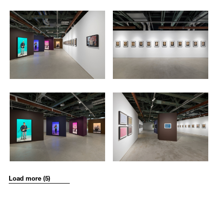
resonate as a piece of asynchronous symphony.
다.
2288
2289
Upon entering the gallery, viewers first encounter
Aching Fingers
/upload/installations/4af5a0f0cd67c173dba822744c5260e5.jpg
/upload/installations/bec3b4125
각 연주자들이 주변과 리듬을 이어받으며 나누는 다섯 개의 개별적인
(2025), a sculpture consisting of five ceramic vessels that scintillates
대화로 구성된 전시장에 들어서면, 먼저 콘트라베이스 연주자의 손가락
in accordance with the finger movements of the contrabass player.
에 맞추어 빛을 발하는 항아리를 만나볼 수 있다. 유희적인 블루스 음악
Much like the whimsical swing of blues music conceals hardship, or
이 그 내면에 난처한 사연들을 품고 있고, 아름다운 악기 소리가 현과
how the beautiful sounds of string instruments emerge with throbbing
마찰하는 손가락 끝의 아릿한 감각을 거쳐 생겨나는 것처럼, 만화경 효
fingertips,
Aching Fingers
emanating colorful lights through a
과를 통해 오색찬란한 빛을 발하는 항아리인 〈아픈 손가락〉(2025)은
kaleidoscopic light effect visualizes the underside of the music.
음악의 이면을 시각적으로 형상화한다. 한편 푸근한 목소리의 보컬리스
Juxtaposed with this atmospheric work, a vocalist with a comforting
2290
2291
트는 러시아어로 적힌 자신의 사연을 들고 있는 고려인들의 몸짓에 응
voice responds to the gestures of
Koryoin
, ethnic Koreans who settled
답하며 이들의 이야기를 노래한다. 이주민들의 탈구된 시공간 경험에
/upload/installations/dfaacce97dc4f7ca0a24c2e8f854d199.jpg
/upload/installations/c4d17b44
in the former Soviet Union upon being forced to migrate due to
오랜 관심을 가져온 작가는 이번 전시에서 한국에 정착한 고려인에게
historical and political circumstances. Having maintained a long-
시선을 돌려 그들이 겪어온 삶의 단편을 들려준다. 개개인의 힘으로는
standing interest in the dislocated spatio-temporal experiences of
어찌할 수 없는 역사적, 정치적 상황에 따라 구소련 지역으로 강제 이주
migrants, Jung turns his attention to
Koryoin
and shares a slice of
되어 살아온 고려인 후세대들의 인터뷰는 가사가 되어 블루스 멜로디
their lived experience. The interview with
Koryoin
, who in this particular
속에서 반복적으로 불린다. 이들의 사연은 인도네시아에서 유래하는 바
case have relocated to Korea, is rewritten as a lyric and sung in the
틱(batik) 천 위에 새겨져 뒤편 벽에 걸리는데, 녹인 벌꿀집으로 기록된
blues melody. Inscribed on the Indonesian batik fabric hung on the
이야기는 치자, 강황, 자초 등 약초로도 쓰이는 국내 천연 염색제를 통
Load more (5)
back wall, their stories are recorded with melted honeycomb and are
해 천 위에 물들여진다.
tinted onto the fabric with domestic natural dyes made with gardenia,
turmeric, and redroot gromwell, herbs often used in indigenous Korean
블루스 음악과 더불어 전시장에는 다채로운 발효의 이미지들이 펼쳐진
medicinal treatments.
다. 몇 해 전부터 막걸리를 손수 담아 온 작가는 쌀이 누룩의 균과 만나