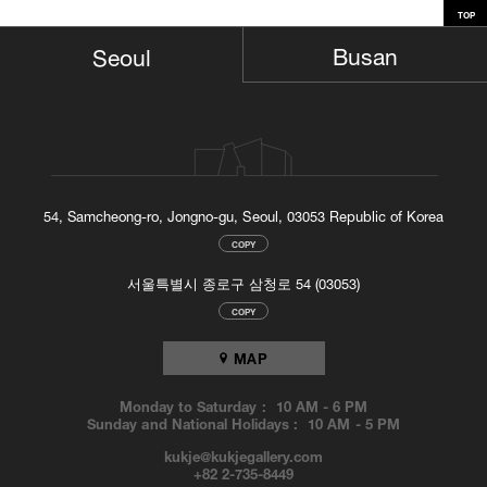
TOP
Busan
Seoul
54, Samcheong-ro, Jongno-gu, Seoul, 03053 Republic of Korea
COPY
서울특별시 종로구 삼청로 54 (03053)
COPY
MAP
Monday to Saturday :
10 AM
-
6 PM
Sunday and National Holidays :
10 AM
-
5 PM
kukje@kukjegallery.com
+82 2-735-8449