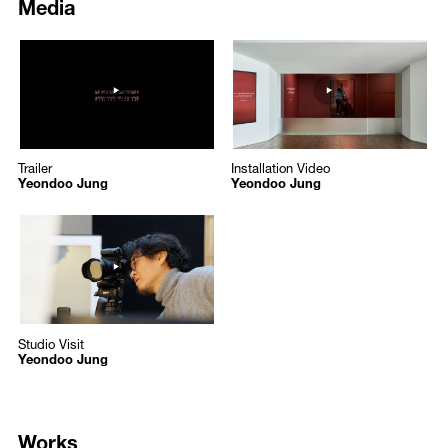
Media
이루어지는 발효의 섭리가 요리의 영역이라기 보다는 간절히 바랄 수밖
In harmony with the music, multifaceted images of fermentation
에 없는 신의 영역에 가깝다고 생각하고, 그 신비한 세계의 리듬을 블루
flourish in the exhibition space. Jung, a self-taught brewer of
makgeolli
308
305
스 음악과 연결시켰다. 막걸리 기포가 터지는 박자에 맞춰 드럼이 연주
(a traditional Korean alcoholic beverage), connects the rhythms of this
https://www.youtube.com/embed/2RxIgJvnaxU?autoplay=1
https://www.youtube.com/embed
되고, 사워도우가 되기 위해 부풀어 오르는 밀가루 반죽은 연주자의 숨
celebrated drink to blues music in general. Scrutinizing the
처럼 색소폰 소리와 함께 흐른다. 나란히 전시되는 〈바실러스 초상〉
/upload/media/aa831960805e9b4d5295ce6727dfd259.jpg
/upload/media/3ba7d4bda5434a8
fermentation process of
makgeolli
, which requires combination of rice
(2025)은 메주를 만들 때 콩이 이국적인 바실러스 균과 만나 발효되어
Yeondoo Jung
Yeondoo Jung
grains and microbes known as
nuruk
, Jung observes that this is not
피어오른 하얀 거품에서 도깨비 같이 삐뚤삐뚤한 얼굴들을 포착한 사진
Yeondoo Jung
Yeondoo Jung
merely a chemical and culinary phenomenon but echoes elements of
연작이다. 이렇듯 작가는 발효의 흔적에서 우리와 닮은 모습을 찾아내
Trailer
Installation Video
cosmology, the fermentation resembling a divine realm accessible only
Trailer
Installation Video
며 다름과 닮음이 공존하는 경이로운 자연의 섭리를 친근하고 익살스럽
Yeondoo Jung
Yeondoo Jung
through the dynamic between natural bodies, what the artist describes
게 전환시킨다.
as “yearning.” In the gallery, the drums are played to the beat of
304
popping bubbles, while the flour dough rises into a sourdough—like the
미생물의 신비로운 작용은 또한 우주의 창조로도 확장된다. 오르간과
breath of a performer—flowing in tandem with the sound of the
https://www.youtube.com/embed/4Xh2ruHmMRg?autoplay=1
피아노가 연주되는 동안 퍼커셔니스트는 음악에 맞춰 밀가루를 흩뿌리
saxophone. Adjacent to this work is
Portrait of Bacillus
(2025), a
/upload/media/9bcc670ef674a791d7aa41e96b4c8eb2.jpg
며 우주를 연상시키는 화면을 만들어낸다. 이 창조의 몸짓 곁에는 은하
photographic series capturing goblin-like, crooked contours resembling
Yeondoo Jung
와 성운처럼 보이는 사진들이 걸려 있는데, 이는 옆에 자리한 영상이 설
faces that emerge in the white gaseous bubbles formed during the
Yeondoo Jung
명하듯 빵을 만들 때 사용하는 밀가루를 검은 대리석 위에 털어내어 만
fermentation of
meju
(a traditional Korean fermented soybean block)—
든 이미지이다. 소망하고 축하하듯 두 손을 비비고 박수를 치며 광활한
Studio Visit
Studio Visit
a process itself born of the interaction between beans and the exotic
우주를 만들었건만 이를 이룬 물질은 알고 보면 밀가루라는, 가벼움과
Yeondoo Jung
bacterium bacillus. Discovering human likenesses in the traces of
무거움, 장난기와 엄숙함을 뒤섞는 작가 특유의 역설적 화법은 전시 전
fermentation, Jung’s playful photographs marvel at the natural world
체를 밀고 당기며 균형을 이룬다. 이처럼 정연두는 세계의 불가해한 작
where difference and resemblance coexist, transforming these
동 앞에서 익숙한 범주들을 벗어나 지나치게 큰 세계와 지나치게 작은
moments into humorous and earthly images.
Works
세계를 병치하고 유머와 염원을 뒤섞으며 삶의 신비를 향한 애정을 잊
지 않는 태도를 보여준다. 우연과 운명, 불가항력적인 삶의 희비극을 살