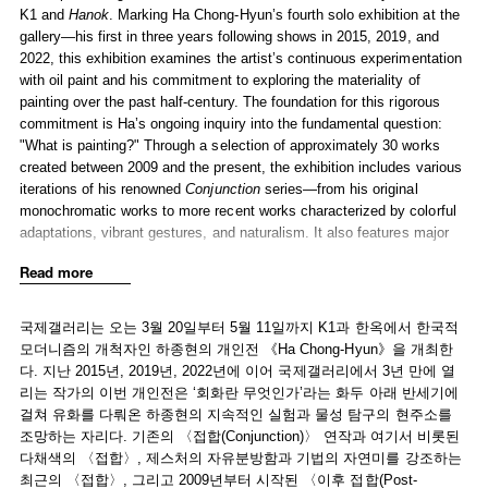
K1 and
Hanok
. Marking Ha Chong-Hyun’s fourth solo exhibition at the
gallery—his first in three years following shows in 2015, 2019, and
2022, this exhibition examines the artist’s continuous experimentation
with oil paint and his commitment to exploring the materiality of
painting over the past half-century. The foundation for this rigorous
commitment is Ha’s ongoing inquiry into the fundamental question:
"What is painting?" Through a selection of approximately 30 works
created between 2009 and the present, the exhibition includes various
iterations of his renowned
Conjunction
series—from his original
monochromatic works to more recent works characterized by colorful
adaptations, vibrant gestures, and naturalism. It also features major
works from his
Post-Conjunction
series, initiated in 2009, bringing
Read more
together two continuously evolving and expanding pillars of Ha’s
storied artistic practice.
국제갤러리는 오는 3월 20일부터 5월 11일까지 K1과 한옥에서 한국적
Beginning in the 1970s, Ha’s
Conjunction
series evolved to become
모더니즘의 개척자인 하종현의 개인전 《Ha Chong-Hyun》을 개최한
his most significant body of work, sustaining his disciplined inquiry
다. 지난 2015년, 2019년, 2022년에 이어 국제갤러리에서 3년 만에 열
over the last 50 years. For this ongoing series, he developed his labor-
리는 작가의 이번 개인전은 ‘회화란 무엇인가’라는 화두 아래 반세기에
intensive practice called
bae-ap-bub
(背押法, “back pressure method”),
걸쳐 유화를 다뤄온 하종현의 지속적인 실험과 물성 탐구의 현주소를
wherein he applied thick paint to the back side of paintings before
조망하는 자리다. 기존의 〈접합(Conjunction)〉 연작과 여기서 비롯된
pressing the pigment through the coarse hemp cloth to the front,
다채색의 〈접합〉, 제스처의 자유분방함과 기법의 자연미를 강조하는
imbuing a spatial quality to the flat canvas. As an artist who became
최근의 〈접합〉, 그리고 2009년부터 시작된 〈이후 접합(Post-