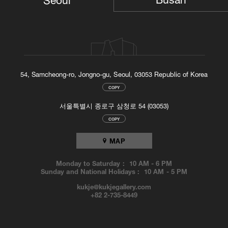
미술관, 뉴욕 솔로몬 R. 구겐하임 미술관, 시카고 미술관, 도쿄도 현대
미술관, 파리 퐁피두센터, 홍콩 M+, 국립현대미술관, 리움미술관 등 세
계 유수의 미술관에 소장되어 있다.
About the Artist
Born in 1935 in Sancheong, Ha Chong-Hyun graduated from Hongik
University in 1959 and later served as the Dean of the College of Fine
Arts at his alma mater (1990–1994) and Director of the Seoul Museum
of Art (2001–2006). Currently, he lives and works in Ilsan, Korea. Ha’s
54, Samcheong-ro, Jongno-gu, Seoul, 03053 Republic of Korea
work has been exhibited in numerous galleries in New York, Los
COPY
Angeles, London, and Paris. In addition, his works have been
introduced at major institutions worldwide, including solo exhibitions at
서울특별시 종로구 삼청로 54 (03053)
Daejeon Museum of Art (2020); National Museum of Modern and
COPY
Contemporary Art, Gwacheon (2012); Gana Art Center, Seoul (2008);
Gyeongnam Art Museum, Changwon (2004); and Fondazione Mudima,
MAP
Milan (2003). He has also participated in group exhibitions at the
Hammer Museum, Los Angeles (2024); Solomon R. Guggenheim
Museum, New York (2023); Denver Art Museum (2023); Museum of
Monday to Saturday :
10 AM
-
6 PM
Sunday and National Holidays :
10 AM
-
5 PM
Modern Art, New York (2019); Powerlong Museum, Shanghai (2018);
Brooklyn Museum, New York (2017); Boghossian Foundation – Villa
kukje@kukjegallery.com
Empain, Brussels (2016); Art Institute of Chicago (2016); and the
+82 2-735-8449
Prague Biennale (2009). His works are held in prominent collections of
the Museum of Modern Art, New York; Solomon R. Guggenheim
Museum, New York; Art Institute of Chicago; Museum of