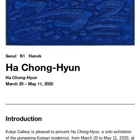
Ha Chong-Hyun - Ha Chong-Hyun
Seoul K1 Hanok
Ha Chong-Hyun
Ha Chong-Hyun
March 20 – May 11, 2025
Introduction
Installation Views
Media
Introduction
Selected Press
Kukje Gallery is pleased to present
Ha Chong-Hyun
, a solo exhibition
of the pioneering Korean modernist, from March 20 to May 11, 2025, at