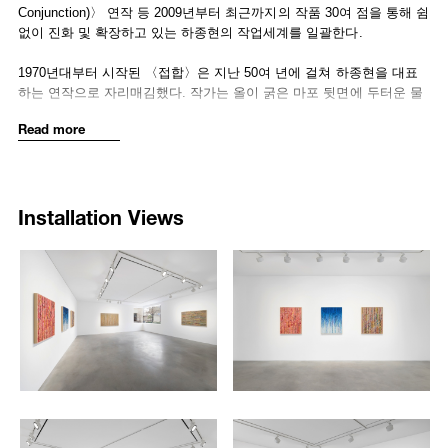
active in the post-war period, his choice of hemp cloth (commonly
Conjunction)〉 연작 등 2009년부터 최근까지의 작품 30여 점을 통해 쉼
used to store grain), along with flour and barbed wire, reflected the
없이 진화 및 확장하고 있는 하종현의 작업세계를 일괄한다.
historical context of that time, as these were readily available
materials. Moreover, he has worked with self-made tools and
1970년대부터 시작된 〈접합〉은 지난 50여 년에 걸쳐 하종현을 대표
experimental methods, highlighting his desire to use every possible
하는 연작으로 자리매김했다. 작가는 올이 굵은 마포 뒷면에 두터운 물
strategy to overturn conventional ideas and customary practices
감을 바르고 천의 앞면으로 물감을 밀어 넣는 ‘배압법(背押法)’으로 평면
Read more
around painting.
에 공간의 개념을 부여하는 노동집약적인 기법을 구축했다. 한국전쟁
이후 화가로서의 활동을 본격화한 그가 재료로 선택한 마포(마대 자루)
This exhibition presents Ha’s latest works from the
Conjunction
series
는 밀가루, 철조망 등과 함께 전후 상황에서 쉽게 구할 수 있는 것들로,
that introduce new variations in methodology and meaning while
당시 시대상을 직접적으로 반영하는 재료였다. 그뿐 아니라 그는 손수
Installation Views
maintaining his signature method of
bae-ap-bub
and form. As an
만든 도구들을 이용해 작업해 왔다. 즉, 하종현은 재료와 기법, 작업 도
example, in the recent
Conjunction
works, the artist highlights
구를 포함하는 모든 가능한 방법과 수단을 동원해 회화에 대한 고정관
gradations mixed between the brush strokes made on the back of the
념과 기존의 관행을 전복하고자 부단히 시도했다.
2262
2263
canvas and bright colors added to the front, reflecting his renewed
/upload/installations/d47801669982c3a6688e9241b3ec5b1b.jpg
/upload/installations/f0d0bae91
focus on color. Unlike the original
Conjunction
series, which often
이번 전시는 배압법을 이용하는 기존 〈접합〉의 방식과 형태를 고수하
employed the hues commonly found in traditional Korean objects such
되 그 기법과 의미의 변주를 조명하는 작가의 신작을 포함한다. 예컨대
as roof tiles or white porcelain, these newer paintings adopt a more
색에 대한 동시대적 고민이 반영된 다채색의 〈접합〉 신작에서는 캔버
contemporary palette inspired by our everyday surroundings, firmly
스 뒷면에서 만들어진 작가의 붓 터치(mark-making)와 함께 밝은 색이
distancing the work from any symbolic associations. Ha’s new
섞인 그라데이션이 강조된다. 기존 〈접합〉 연작에서 기왓장이나 백자
painting,
Conjunction 24-52
(2024), also recalls his early works where
를 연상시키는 한국적인 색상이 주로 사용되었다면, 다채색의 〈접합〉
the paint was allowed to drip down naturally on the front of the canvas
신작은 색이 지닌 상징적 의미보다는 주변에서 흔히 볼 법한 일상의 색
2264
2265
once pushed from the back of hemp cloth. Rather than using the
상을 도입해 보다 현대적으로 해석된다. 그의 또 다른 〈접합〉 신작인
earthy hues from his early works, however, this new piece employs a