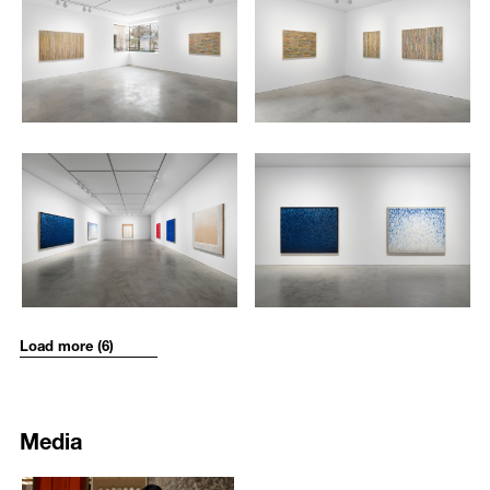
/upload/installations/b787567c8fd6f1eb389118d246052965.jpg
/upload/installations/8a4a7c60
〈Conjunction 24-52〉(2024)는 마포 뒷면에서 밀어낸 물감이 앞면에서
subtle gradient to achieve a more refined white tone, further
자연스럽게 흘러내리는 〈접합〉 초기작을 연상시킨다. 그러나 초기작
emphasizing the materiality of paint by accentuating its viscosity as it
에서 자연의 흙색을 사용한 것과 달리 신작에서는 그라데이션을 이용해
flows and congeals on the canvas.
흰색을 보다 세련되게 표현했을 뿐 아니라 점성 있는 물감이 흘러내리
In addition to his ongoing dialogue with color, Ha Chong-Hyun has also
는 모습을 부각시켜 물감이 지닌 물성을 더욱 강조했다.
attempted to reinterpret his long-standing relationship with mark-
하종현은 색채뿐 아니라 붓 터치와의 오랜 관계 역시 새롭게 변모시키
making. A striking example of this is
Conjunction 23-74
(2023), a work
고자 시도한다. 이러한 예는 이번 전시를 통해 국내에 처음 선보이는
being shown to a Korean audience for the first time. While his earlier
2266
2267
〈접합〉 신작인 〈Conjunction 23-74〉(2023)에서 볼 수 있다. 기존의
Conjunction
series featured mostly vertical, column-like gestures, this
〈접합〉 연작에서 기둥 형상의 수직적인 제스처가 주를 이루었다면,
/upload/installations/53c1822759246f77e4771afaff240c93.jpg
/upload/installations/7b7936f75
painting is filled with energetic, yet somewhat calculated diagonal
이 작품에서는 자유분방하지만 사전에 계산된 듯한 미묘한 사선 형태의
brushstrokes. This subtle shift demonstrates Ha’s continued pursuit of
붓 터치들이 캔버스 화면을 가득 메운다. 이는 그의 작업이 ‘재료의 물질
formal transformation in response to the changing times, while also
적 특성이 만들어내는 표현이 곧 회화의 본질’임을 골조로 하고 그 표현
reflecting his belief that the expression made by the material
이 회화의 표면에 밀착하도록 제한하면서도, 화면 위에서 끊임없이 시
properties of paint defines the essence of painting, and ensuring that
대에 상응하는 형식적 변모를 꾀하고 있음을 알려준다.
such painterly expression remains only within the painting’s surface.
전시는 작가의 표현에 따르면 "만선(滿船)의 기쁨"을 희열에 찬 원색의
The exhibition also presents works from his
Post-Conjunction
series
화면으로 표현한 〈이후 접합〉 연작으로 이어진다. 〈이후 접합〉 연
Load more (6)
that, according to the artist, embody vibrant, primary colors akin to the
작은 기존 〈접합〉 연작의 주요 방법론이었던 배압법을 응용, 색과 형
“joy of a fully loaded ship”—a phrase referencing the exhilaration of
태뿐만 아니라 회화의 화면을 대하는 태도와 방식 자체를 재해석하고
abundance. In these pieces, Ha not only expands upon the method of
탐구한 작업이다. 이는 나무 합판을 일정 크기의 얇은 직선 형태로 자른
bae-ap-bub
essential to his
Conjunction
series but also delves into
후 그 개별의 나무 조각을 일일이 먹이나 물감을 칠한 한지, 광목 천, 마
Media
reinterpreting his attitude and approach towards color, form, and
대 천, 캔버스 천 등으로 감싸는 작업으로 시작된다. 작가는 이 나무 조
pictorial space within painting. To do so, he begins by cutting thin
각들을 화면에 순차적으로 나열하는데, 틀에 하나의 나무 조각을 배치
wooden slats into uniform strips and wrapping each strip with
hanji
290
하고 가장자리에 유화 물감을 짠 다음 또 다른 나무 조각을 붙여 물감이