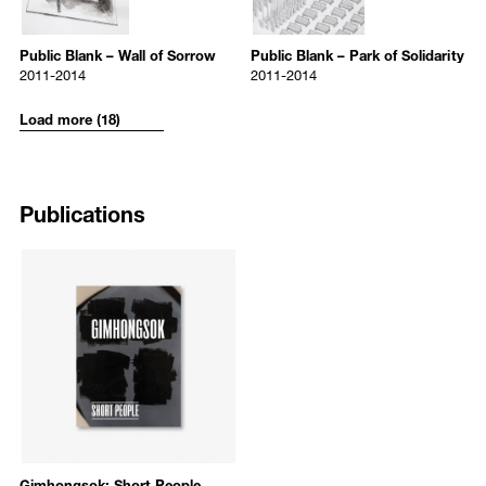
국가 서경(西京)을 현재로 소환한 영상, 설치 작업은 샌프란시스코 현대
2011-2014
2011-2014
Encompassing a range of mediums including sculpture, painting,
미술관(2018), 뉴욕 및 빌바오 구겐하임미술관(2017-2018), 동아시아 문
pen and watercolor on paper, framed
pen and watercolor on paper, fra
video, text, and performance, Gimhongsok’s practice skillfully
Public Blank – Wall of Sorrow
Public Blank – Park of Solidarity
화도시 교토(2017), 가나자와 21세기 미술관(2016), 국립현대미술관
52.7 x 40 cm
52.7 x 40 cm
balances humor with incisive and thought-provoking explorations of
2011-2014
2011-2014
(2015) 등에서 개인전 혹은 그룹전의 형태로 전시된 바 있다. 김홍석의
contemporary social dynamics.
작품은 현재 미국 휴스턴 미술관, 캐나다 국립미술관, 호주 퀸즈랜드 미
Load more (18)
술관, 프랑스 컨템포러리 아트 센터 르 콩소르시움, 일본 구마모토 미술
관, 가나자와 21세기 미술관을 비롯하여 국립현대미술관, 서울시립미술
About the Artist
관, 경기도미술관, 부산현대미술관, 포스코미술관 등에 소장되어 있다.
Gimhongsok (b. 1964) was born in Seoul and graduated from the
Kunstakademie Düsseldorf in Germany after obtaining his BFA in
Publications
[1] p. 12, 2019 타이틀 매치: 김홍석 vs. 서현석 《미완의 폐허》 전시 도록, 서울시립
Sculpture from the College of Fine Arts at Seoul National University.
북서울미술관, 2019
Currently a professor of Stage Art at the College of Arts in Sangmyung
University, Gimhongsok has been widely exhibited in numerous solo
and group shows at major institutions around the world. Important
exhibitions include
2019 Title Match: Gimhongsok vs. SEO Hyun-Suk
—Incomplete Ruins
, Buk-Seoul Museum of Art (2019);
Altering Home
,
st
21
Century Museum of Contemporary Art, Kanazawa (2018);
The
Other Face of the Moon
, Asia Culture Center, Gwangju (2017);
Good
Labor Bad Art
, PLATEAU, Samsung Museum of Art, Seoul (2013);
All
You Need is LOVE
, Mori Art Museum, Tokyo (2013);
Korea Artist
Prize: 2012
, the National Museum of Modern and Contemporary Art,
Korea, Gwacheon (2012); and
Ordinary Strangers
, Art Sonje Center,
Seoul (2011). The artist has also participated in major international
Gimhongsok: Short People