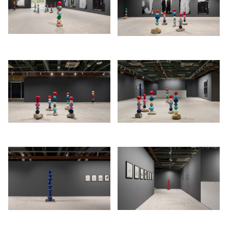
suggest that a person's breath has two different meanings: a life and a
(achievement), 여행(travel), 일상의 기적(everyday wonders), 정의
wish.
(rightness), 재미(interest), 매력(attraction) 그리고 사랑(love)이었다. 나
는 이 단어들을 영어로 전환한 후 영문의 머리 글자를 따서 작품의 제목
The series
15 Breaths
consists of 15 balloons stacked vertically. In
으로 정했다. 이 풍선 작품은 나의 가족의 초상이며, 숨의 기억이다.”
this case I asked 15 factory workers to blow up 15 balloons. The
1825
1826
workers who contributed to this project were from the bronze factory
“나는 이와 같이 사람의 숨을 생명과 소망이라는 두 가지 뜻으로 은유화
where the piece was produced. The subtitle
Short People
from
Untitled
/upload/installations/9e20c80e4439e7a57f3660d6a5ca7b4f.jpg
/upload/installations/2a69e6df0
한 후 이를 풍선으로 형태화하였다. 15 Breaths는 15명의 공장 노동자
(Short People)
refers to my acquaintances. These people are grouped
의 숨을(여기서 공장 노동자란 김홍석의 풍선 작품을 제작한 브론즈 공
with 4 to 6 people: friends from elementary school, high school and
장 직원들을 지칭한다), Untitled (Short People)은 4~6명의 소집단으로
college, childhood friends, relatives, colleagues and students at the
이루어진 보통 사람들(작가의 지인들 - 유년기와 학창 시절 친구들, 친
university where I teach. The work was made possible with the
척들, 대학 동료들과 학생들)을 의미하며 총 백 개의 ‘형태화된 숨’이 활
participation of about 100 people who contributed their breath.
용되었다.”
– Gimhongsok
1827
1828
작가와 혈연·사회적 관계에 놓인 이들이 각기 다른 크기로 숨을 불어넣
These balloons—all of varying sizes and containing the breath of the
은 풍선들은 공장으로 보내져 브론즈, 스테인리스 스틸 등의 재료로 제
/upload/installations/291420840fc17f23e06e1b5770ba3337.jpg
/upload/installations/2a8972b8
artist’s family, friends, and acquaintances—are sent to the factory to
작된다. 합의와 협업, 수행과 노동을 수렴하는 제작 과정을 거친 창작물
be cast in bronze or stainless steel. As a result of a production
은 위 텍스트에 설명된 작가의 의지, 즉 일종의 서사를 갖춘 주체적 대
process that merges agreement and collaboration, performance and
상으로 전시장에 놓인다. 풍선 조각 삼부작은 미술의 자본주의적 생산
labor, the works are exhibited in the gallery as autonomous subjects
구조를 반영하며 일상적 오브제와 예술이라는 가치를 부여 받은 작품
that embody the artist’s intent, namely in a form of personal narrative.
사이에 존재하는 재료(예, 풍선-브론즈)의 정치성, 그리고 해석의 모호
This trilogy of balloon sculptures reflects the capitalist production
함이 갖는 가능성을 대리한다.
structure of art, along with the politics of material (i.e., balloon-bronze)
that exist in the tension between everyday objects and objects that