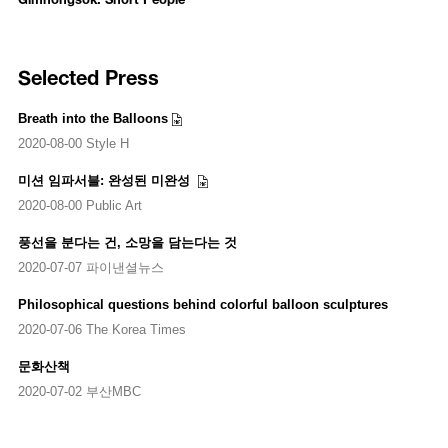
rd
exhibitions such as Suzu 2017: Oku-Noto Triennale, Suzu City, the 3
Nanjing International Arts Festival (2016), Yokohama Triennale 2014,
th
th
the 9
Gwangju Biennale (2012), the 10
edition of the Lyon
Selected Press
Contemporary Art Biennale (2009), and two editions of the Venice
Biennale in 2005 and 2003. Since 2006, he is also a member of the
artist collective Xijing Men with fellow artists Tsuyoshi Ozawa (Japan)
Breath into the Balloons
and Chen Shaoxiong (China). The Xijing Men hail, conceptually, from
2020-08-00 Style H
the fictitious city of Xijing (西京), an imagined political entity in East
Asia. Together the Xijing Men use humor, satire, sarcasm, and
미션 임파서블: 완성된 미완성
absurdity to create videos and installations that bring the city into
2020-08-00 Public Art
reality. The trio’s works have been introduced in both solo and group
shows at the San Francisco Museum of Modern Art (2018), the
풍선을 분다는 건, 소망을 담는다는 것
Guggenheim Museum Bilbao (2018), the Solomon R. Guggenheim
2020-07-07 파이낸셜뉴스
Museum, New York (2017), Culture City of East Asia 2017 Kyoto: Asia
st
Corridor Contemporary Art Exhibition (2017), 21
Century Museum of
Philosophical questions behind colorful balloon sculptures
Contemporary Art, Kanazawa (2016), and the National Museum of
Modern and Contemporary Art, Korea, Seoul (2015). Gimhongsok’s
2020-07-06 The Korea Times
works are in the collections of the Museum of Fine Arts, Houston;
문화산책
st
Contemporary Art Museum, Kumamoto; 21
Century Museum of
Contemporary Art, Kanazawa; the National Gallery of Canada, Ottawa;
2020-07-02 부산MBC
the Queensland Art Gallery & Gallery of Modern Art, Brisbane; Le
Consortium, Dijon; the National Museum of Modern and Contemporary