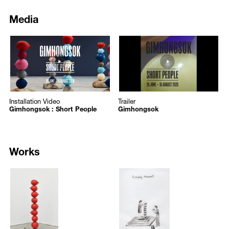
한편 풍선 조각 삼부작과 함께 선보일 여섯 점의 평면 작품 <인간질서>
have been designated as “art,” and the boundless potential conjured by
연작은 전통적인 미술 재료인 캔버스를 사용한다. 밑칠을 하고 그 위에
Media
the ambiguity of interpretation.
공업용 은색 페인트가 분무된 작품은 밑칠의 흔적으로 인해 바탕을 수
정하는 잠재적 상황인지, 혹은 고의적 완결 상태인지 가늠하기 힘들다.
Shown alongside the balloon sculptures, the six paintings from the
76
74
이는 기존의 사회적 믿음에 근거한 ‘완성’의 상태가 반드시 진정한 완결
Human Order
series are all executed on traditional canvas. Prepared
https://www.youtube.com/embed/uY856qfX8Y4?autoplay=1
https://www.youtube.com/embed
을 의미하는 것은 아니며, 가시적 ‘미완’이 곧 ‘완성’이 될 수 있음을 시사
first by priming the canvas, they are subsequently sprayed with silver
/upload/media/f921ca8b75_20200713155615.png
/upload/media/7ca171c56f_그림1.
한다.
industrial paint, leaving exposed a border of primer on the edges. This
Gimhongsok : Short People
Gimhongsok
reveal makes it difficult to determine whether the painting is a work in
“<
인간질서> 프로젝트는 인간이 만들어 낸 ‘완전함’, ‘완성’의 인식이 임
Gimhongsok
Gimhongsok
progress, or a deliberately unfinished finalized piece. This ambiguity
시적, 사회적 합의에 그칠 뿐 특별히 존중 받을 만한 사유적, 실천적 가
Installation Video
Trailer
Installation Video
Trailer
suggests that the concept of “completion,” which hinges on
치가 부족하다는 점을 부각시키려 노력한 제스처를 보여준다.”
[1]
Gimhongsok : Short People
Gimhongsok
predominant social norms, does not necessarily signify a
bona fide
finished product and that a seemingly “incomplete” work may indeed
김홍석은 제도권 ‘안’에 존재하는 위계와 이분법적 대립구도를 ‘밖’에서
have been consummated as “complete.”
탐색하고 전환/재배치해왔다. 사회·정치·문화 전반의 다양한 공동체에
존재하는 힘의 상호관계성은 가까운 예로 한국 근현대사에서 국가 형성
Works
Human Order
is a gesture of efforts which demonstrate that the
의 흐름에 비추어 설명될 수 있다. 전통적 질서가 타자에 의해 무너지고
concepts of "completeness" and "completion" established by humans
해석된 서구 근대 국가 개념의 틀과 이데올로기가 다시 번역되어 수용
are merely a temporary social consensus, and in fact lack
7496
7497
되는 과정은 침탈자로부터 국권을 회복하려는 피식민자, 독재로부터 민
philosophical and practical value. [1]
/upload/artworks/7496_5f0e88e2819a9_2000.jpg
/upload/artworks/7497_5f0e8946
주주의를 보호하려는 시민, 노동력의 공평한 사용을 위한 노동자들의
MATERIAL
Public Blank – Everyday Monume
저항을 생산해왔다. 김홍석은 국가 및 집단이라는 다수의 공동체와, 구
Gimhongsok’s practice explores the hierarchies and dichotomous
2014
2011-2014
성원인 동시에 개체인 개인의 수많은 관계항에서 합의와 투쟁, 불평등
compositions of conflict inherent in established systems and values,
과 권력의 이동이 끊임없이 발생하며 이것이 미술의 범주에서도 적용됨
MATERIAL
Public Blank – Everyday Monumen
using art to shift and realign preconceived notions from an outsider’s
에 주목한다. 서구의 철학과 양식이 비서구에서 전유될 때 생기는 충돌