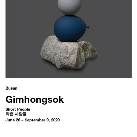
Gimhongsok - Short People
작은 사람들
Busan
Gimhongsok
Short People
작은 사람들
June 26 – September 9, 2020
Introduction