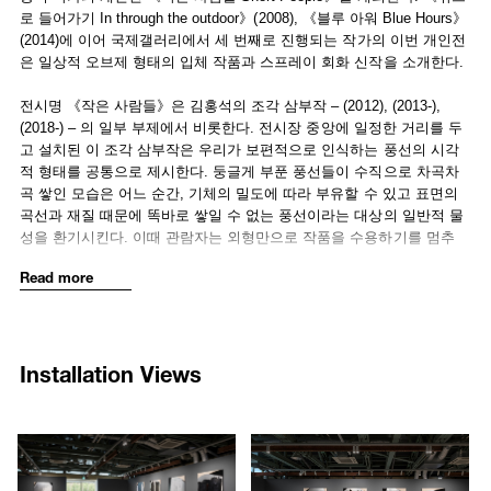
curved, organic surfaces. The artist’s incisive evocation of this
로 들어가기 In through the outdoor》(2008), 《블루 아워 Blue Hours》
material tension provokes the viewer to break away from accepting the
(2014)에 이어 국제갤러리에서 세 번째로 진행되는 작가의 이번 개인전
work based on its exterior, and instead recognizes this delicate
은 일상적 오브제 형태의 입체 작품과 스프레이 회화 신작을 소개한다.
balance based on prior experience and knowledge. This change in
perspective allows the audience to appreciate the complexity of the
전시명 《작은 사람들》은 김홍석의 조각 삼부작 – (2012), (2013-),
sculpture itself, and its mediums and the processes used to construct
(2018-) – 의 일부 부제에서 비롯한다. 전시장 중앙에 일정한 거리를 두
the work, thereby understanding and engaging with the intent of the
고 설치된 이 조각 삼부작은 우리가 보편적으로 인식하는 풍선의 시각
artist as elaborated below:
적 형태를 공통으로 제시한다. 둥글게 부푼 풍선들이 수직으로 차곡차
곡 쌓인 모습은 어느 순간, 기체의 밀도에 따라 부유할 수 있고 표면의
This work is extended from previous works called
MATERIAL
(2012)
곡선과 재질 때문에 똑바로 쌓일 수 없는 풍선이라는 대상의 일반적 물
and
8 Breaths
(2013). Initially constructed with real balloons, it begins
성을 환기시킨다. 이때 관람자는 외형만으로 작품을 수용하기를 멈추
with the act of blowing them up and ends with capturing the individual's
고, 대신 경험과 학습으로 체화된 인식 체계를 발동시킨다. 눈앞의 대상
Read more
breath by tying them and casting them in bronze. These balloon
이 어떤 재료와 과정으로 만들어졌는지, 그 의미와 작가의 목적을 이해
pieces titled
MATERIAL
were made with the participation of my family.
하고 해석하려는 태도를 취하는 것이다. 이에 김홍석 작가는 아래와 같
I distributed balloons and proposed to my family that they blow up the
이 설명한다.
balloons as much as possible with a single breath. During this act of
Installation Views
blowing up, I asked them to think about one wish and put that into the
“풍선 형태의 조각 삼부작은 풍선에 바람을 불어넣는 행위에서 시작하
balloon. These wishes were translated into English as "mother,
여 개개인의 호흡을 수집하는 것으로 종결된다. MATERIAL이라는 제목
achievement, travel, everyday wonders, rightness, interest, attraction,
의 작품은 나의 가족이 참여하여 완성한 것이다. 나는 가족들에게 풍선
1823
1824
and love." I then made the title of the work from the first letter of each
을 나누어 주고 바람을 가득히 불어줄 것을 제안했는데, 이때 하나의 소
/upload/installations/82ddb30bb42179c9b643da386bc1d6af.jpg
/upload/installations/ee9ced31
word, i.e.,
MATERIAL
. These balloons became a portrait of my family
망을 떠올리며 그 소망을 풍선 속에 담아줄 것을 당부했다. 그들이 풍선
members, and at the same time a memory of their breath. In this way I
을 불면서 기원하고 소망했던 단어들은 어머니(mother), 성취