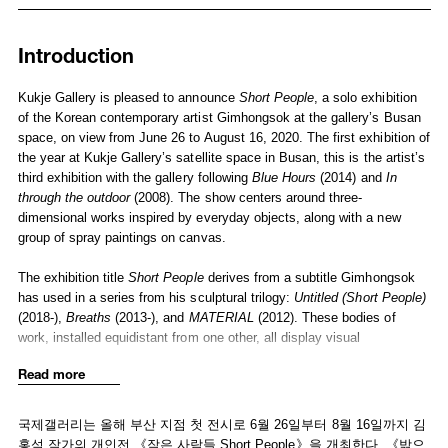
Installation Views
Media
Introduction
Works
Publications
Selected Press
Kukje Gallery is pleased to announce
Short People
, a solo exhibition
of the Korean contemporary artist Gimhongsok at the gallery’s Busan
space, on view from June 26 to August 16, 2020. The first exhibition of
the year at Kukje Gallery’s satellite space in Busan, this is the artist’s
third exhibition with the gallery following
Blue Hours
(2014) and
In
through the outdoor
(2008). The show centers around three-
dimensional works inspired by everyday objects, along with a new
group of spray paintings on canvas.
The exhibition title
Short People
derives from a subtitle Gimhongsok
has used in a series from his sculptural trilogy:
Untitled (Short People)
(2018-),
Breaths
(2013-), and
MATERIAL
(2012). These bodies of
work, installed equidistant from one other, all display visual
interpretations of balloons—a universally recognized and compellingly
Read more
evocative mundane form. These balloons, blown up and arranged into
delicate towers rising from the ground, play with the tension created
between their natural buoyancy and ability to float in the air, followed
국제갤러리는 올해 부산 지점 첫 전시로 6월 26일부터 8월 16일까지 김
by the awkwardness in the unfeasibility of stacking them due to their
홍석 작가의 개인전 《작은 사람들 Short People》을 개최한다. 《밖으