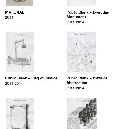
2014
2011-2014
perspective. The reciprocal power dynamics that remain deeply rooted
과 균열. 김홍석은 바로 이 지점에서 발화되는 담론들, 예컨대 차용과
bronze
pen and watercolor on paper, fra
in different kinds of social, political, and cultural communities can be
번역의 불완전성, 행위/노동의 사회적 윤리, 사물/재료의 정치성 등을
MATERIAL
Public Blank – Everyday
150 x 33 x 33 cm
52.7 x 40 cm
explained within the context of Korea’s recent birth as an independent
Monument
가시적/비가시적 언어로 제시하며 이에 대한 자유로운 소통을 권유한
2014
nation in modern and contemporary history. After Korea’s traditional
2011-2014
다. 조형, 회화, 영상, 텍스트, 수행의 다각적 형식을 아우르는 그의 작업
hierarchies were demolished by occupying forces, the prolonged
은 유쾌하지만 결코 가볍지 않고, 유희적인 동시에 평등하다.
journey to autonomously interpret and accept the Western ideologies
7498
7499
of a modern nation resulted in a series of struggles. This included
/upload/artworks/7498_5f0e8986cc817_2000.jpg
/upload/artworks/7499_5f0e89a4
confronting the nation’s colonial history and its subsequent attempt to
작가소개
Public Blank – Flag of Justice
Public Blank – Plaza of Abstractio
restore national sovereignty, followed by the struggle of ordinary
김홍석(b.1964)은 서울 출생으로 1987년 서울대학교 조소과를 졸업하고
2011-2014
2011-2014
citizens to protect democracy while under a dictatorship, and the
독일 뒤셀도르프 쿤스트 아카데미에서 수학하였다. 현재 상명대학교 무
Public Blank – Flag of Justice
Public Blank – Plaza of Abstraction
collective resistance of the working class and their call for equal
대미술학과 교수로 재직 중인 그는 국내외 주요 기관에서 꾸준히 개인
2011-2014
2011-2014
treatment of labor. Gimhongsok focuses on the relatum of these
전과 그룹전을 가져왔다. 주요 전시로는 서울시립 북서울미술관 2019
different social groups from large nations to small groups of people,
pen and watercolor on paper, framed
pen on paper, framed
타이틀 매치: 김홍석 vs. 서현석 《미완의 폐허》, 가나자와 21세기 미
Public Blank – Flag of Justice
Public Blank – Plaza of
exploring how a person is at once a constituent of a larger community
52.7 x 40 cm
52.7 x 40 cm
술관 《변용하는 집》(2018), 국립 아시아문화전당 《달의 이면》
Abstraction
2011-2014
as well as an individual. This entanglement of relations and
(2017), 삼성미술관 플라토 《좋은 노동 나쁜 미술》(2013), 도쿄 모리미
2011-2014
correlations produces an endless succession of negotiations and
술관 《All You Need is LOVE》(2013), 국립현대미술관 《올해의 작가
struggles, inequality and shifts in power that can ultimately be applied
상 2012》, 아트선재센터 《평범한 이방인》(2011) 등이 있다. 오쿠노
7500
7501
to the spheres of art. Utilizing both visible and invisible languages,
토 트리엔날레(2017), 난징 국제 아트 페스티벌(2016), 요코하마 트리엔
/upload/artworks/7500_5f0e89cbb36d8_2000.jpg
/upload/artworks/7501_5f0e89ed
Gimhongsok effectively engages the audience in an open dialogue on
날레(2014), 광주비엔날레(2012), 리옹비엔날레(2009), 베니스비엔날레
the collisions and fissures spawned by the non-Western appropriation
Public Blank – Wall of Sorrow
Public Blank – Park of Solidarity
(2003, 2005) 등 다수의 대형 국제전에도 참여했으며 2006년 동료 아티
of Occidental philosophies and perspectives, including the inevitable
2011-2014
2011-2014
스트 첸 샤오시옹(중국), 츠요시 오자와(일본)와 함께 아티스트 컬렉티
limitation of derivations and translations, the social morals of
Public Blank – Wall of Sorrow
Public Blank – Park of Solidarity
브 ‘시징맨(西京人, Xijing Men)’을 결성하여 활동을 겸하고 있다. 가상의
performance/labor, and the politics of objects/materials.