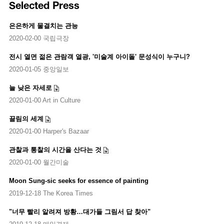
Selected Press
mediums and gestures, from pencil drawings and gouache to oil and
scratching.
은은하게 물결치는 관능
2020-02-00 국립극장
About the Artist
Sungsic Moon was born in 1980 in Gimcheon, Gyeongsang province,
전시 열면 젊은 관람객 열광, '미술계 아이돌' 문성식이 누구니?
and received his BFA and MFA at the Korea National University of
2020-01-05 중앙일보
Arts. His participation as the youngest artist to exhibit at the Korean
Pavilion in the Venice Biennale in 2005 was widely celebrated. Moon
늘 낮은 자세로
has held solo exhibitions in numerous galleries and institutions,
2020-01-00 Art in Culture
including
Uncanny World
at DOOSAN Gallery, Seoul (2016),
Landscape Portrait
at Kukje Gallery, Seoul (2011), and
Windless
끌림의 세계
Landscape
at Kimi Art Gallery, Seoul (2006). He has participated in
2020-01-00 Harper's Bazaar
various group shows including
Expression of Landscape
at Daegu Art
Museum, Daegu (2017),
B-Cut Drawing
at Kumho Museum of Art,
관찰과 통찰의 시간을 산다는 것
Seoul (2017),
Landscape
at HITE Collection, Seoul (2012),
Serrone
at
2020-01-00 월간미술
Biennale Giovani Monza, Monza (2011),
A Different Similarity
at
Bochum Museum, Bochum (2010),
Expanded Painting
at Prague
Moon Sung-sic seeks for essence of painting
Biennale, Prague (2009), and
On Painting
at Kukje Gallery, Seoul
2019-12-18 The Korea Times
(2007), among many others. His works are in the collections of Leeum,
Samsung Museum of Art, Seoul, DOOSAN ART CENTER, Seoul,
"너무 빨리 알려져 방황…대가들 그림서 답 찾아"
HITE Collection, Seoul, and Seoul Olympic Museum of Art, Seoul.