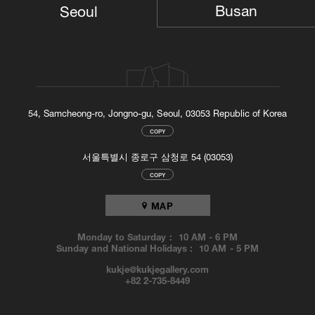
Busan
Seoul
54, Samcheong-ro, Jongno-gu, Seoul, 03053 Republic of Korea
COPY
서울특별시 종로구 삼청로 54 (03053)
COPY
MAP
Monday to Saturday :
10 AM
-
6 PM
Sunday and National Holidays :
10 AM
-
5 PM
kukje@kukjegallery.com
+82 2-735-8449