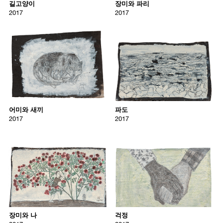
길고양이
장미와 파리
oil on canvas
mixed media on canvas
that capture both the immediacy of the artistic gesture with the depth
평범한 일상사를 세필로 표현하는 문성식의 작업은 우리가 무심히 지나
2017
2017
14 x 21.5 cm
35.2 x 20.8 cm
and emotional resonance of traditional painting, heralding his effort to
치는 보편적 풍경에 개인적 감각과 감성을 부여한다. 이는 단순히 기억
create a new kind of pictorial narrative.
을 저장하는 게 아니라 ‘사실적인 것’과 ‘회화적인 것’ 사이의 정도(正道)
7285
7286
를 찾아가는 과정이자 결과물이다. 사실적인 것이 문성식의 기억과 현
/upload/artworks/2020/7285_5e7b18d90565b_origin.jpg
/upload/artworks/2020/7286_5e7
For the artist, this correspondence between the drawn line and emotion
실의 기록이라면, 회화적인 것은 작가 자신과 전통과의 관계에 대한 끊
has been a consistent theme in his practice. In his first solo show in
어미와 새끼
파도
임없는 고민이다. 문성식이 늘 스스로에게 던지는 질문도 ‘아시아의 옛
2006, Moon introduced landscape paintings in a documentary style
Sungsic Moon
Sungsic Moon
그림들이 현대화 된다면, 과연 어떤 모습일까?’다. 대부분의 미술사가
along with poetic drawings. Later, as can be seen in his first solo show
2017
2017
서양 문화에 근간을 둔 서양 미술사가들에 의해 쓰여졌고 동양적인 회
at Kukje Gallery in 2011 and at DOOSAN Gallery in 2013, Moon
어미와 새끼
Mother and Her Child
파도
Wave
화 전통이 단절된 사실을 감안할 때, 다양한 문화가 혼재된 오늘날의 한
attempted to challenge the limit of drawings. This was inspired in part
국을 살아가는 그가 동양적인 것과 현대적인 것을 잇는 독창적인 방법
2017
2017
by his travels in 2013 that provided the artist with an opportunity for
어미와 새끼
파도
론을 갈구하는 건 놀라운 일이 아니다. 동서고금을 막론하여 다양한 출
gesso and pencil on canvas
pencil and gesso on canvas
th
research. Inspired in particular by frescos drawn by the 15
-century
2017
2017
처의 양식을 참고하고, 회화와 드로잉 장르의 구분에 의구심을 갖고 그
23 x 31 cm
21 x 33 cm
Italian artist Piero della Francesca, as well as the cave paintings in
경계에 도전하는 것은 새로운 화면을 찾기 위한 노력의 일환이다.
Lascaux, France, the artist began using a primitive gesture of
7287
7288
scratching directly onto the media. This process can be seen in his
/upload/artworks/2020/7287_5e7b1963322d4_origin.jpg
/upload/artworks/2020/7288_5e7
Just Life
series and is based, in part, on these historic methods of
작가소개
장미와 나
걱정
mark making. Moon uses the scratched surface in order to provide a
문성식은 1980년 경북 김천에서 태어나 1998년부터 2008년까지 한국예
Sungsic Moon
Sungsic Moon
sense of human touch traced onto the oil paint. For the artist, the
술종합학교 미술원에서 수학했다. 그는 2005년에 베니스 비엔날레 한국
2017
2017
physical act of defacement invests the line with both intention and
관 전시에 최연소 작가로 참여하며 미술계의 주목을 받은 바 있다. 개인
장미와 나
Rose and I
걱정
Worry
chance. The artist then finishes the work with gouache, thereby
전으로 두산갤러리 《얄궂은 세계》(2016), 국제갤러리 《풍경의 초
infusing it with a harmonious balance of line and form. In this
2017
2017
상》(2011), 키미아트 《바람없는 풍경》(2006)이 있으며, 그 외에 대구
장미와 나
걱정
process―what Moon refers to as “thick drawing” works―there is no
mixed media on canvas
mixed media on canvas
미술관 《풍경표현》(2017), 금호미술관 《B컷 드로잉》(2017), 하이트
point in classifying them as either drawing or painting; instead, it is