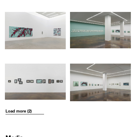
blossom, but also how it can act as a model of consciousness, where
찬가지로 24점의 과슈 드로잉 연작 <물의 조각>은 목련의 실루엣을 형
1808
1809
human affairs are structured within the flower’s layers as they blossom
상화함으로써 물을 머금은 식물이 자아내는 다양한 형태와 이를 통해
on the branch―what the artist refers to as “the beautiful, strange, and
/upload/installations/994cca016b980967d0c2f3ad56e45f9d.jpg
/upload/installations/51a7d2fbc
생명의 신비로움을 보여준다. 또한 60여 점으로 구성된 <그저 그런 풍
dirty.”
경>은 미색의 유화를 연필로 긁어낸 드로잉 작품으로 오늘날 한국의 지
극히 평범한 일상적 풍경과 이를 구성하는 연약한 생명들의 미동을 읽
Attraction
is another of the series in
Beautiful. Strange. Dirty.
and
을 수 있다.
consists of a grouping inspired by a simple but powerful hand gesture
made by dispersed families from South and North Korea that the artist
전시 제목인 《아름다움. 기묘함. 더러움.》의 출발점이 된 장미 연작 <
witnessed on mass media. The works in this series express the
그냥 삶> 역시 사람이나 곤충이 꽃에 이끌리는 근원적 ‘당김’에 관심을
emotional desperation amongst these families and the way attraction
1810
1811
갖고 시작한 작품으로 이번 개인전을 통해 처음 선보인다. ‘자연의 섭리
is embedded in body language. Exhibited alongside these works is the
에 대한 명상’인 이 연작은 동양화(매화)의 구도를 차용하는 동시에 벽화
/upload/installations/a0822e76e03e0d2096e27533b359edf8.jpg
/upload/installations/f16e8fb39a
series
Humane, All Too Humane,
comprised of 24 gouache drawings.
의 질감을 표방하는 현대적 재료를 사용하여 시공간에 국한되지 않는
This series depicts the bodies of an intertwined couple. A series of
새로운 비전을 제시한다. 제목에서 드러나듯, 여기서 새로운 비전이란
another 24 gouache works,
Water Sculpture
, depicts silhouetted
장미의 상징적 아름다움뿐 아니라 복잡미묘함과 추함을 함께 드러냄으
magnolia flowers that allude to life’s mystery. Another series of over 60
로써 ‘아름다움, 기묘함, 더러움’의 세 층위로 이루어진 인간사 혹은 현
works titled
A Mediocre Landscape
are made using the artist’s
실을 바라보는 우리의 관점에 대한 '원형'으로서의 장미를 보여주는 것
technique of scratching with a pencil onto the surface of oil paint,
이다. 작가는 15세기 이탈리아 화가인 피에로 델라 프란체스카의 벽화,
exposing the canvas and leaving a ghostly white line. In these fugitive
프랑스 라스코 동굴 벽화 등에서 영감 받았다. 그리고 인간 의지의 흔적
Load more (2)
gestures, Moon captures the ordinary scenes of contemporary Korea,
과 생명력이 고스란히 고착된 느낌을 부여하고자 검은 바탕에 젯소를
hinting at the vulnerability felt by ordinary people.
바른 후 날카로운 도구로 이를 긁어 떼어냄으로써 의지와 우연이 혼재
된 선을 얻어내고 과슈로 채색해 완성했다. 이 “두꺼운 드로잉” 작업에
Moon’s work approaches drawing as a practice in which the line
서 더 이상 회화와 드로잉의 구분은 의미 없으며, 단지 긁는 행위가 대
Media
embodies the artist himself, and can instantly capture, understand,