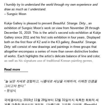
Selected Press
I humbly try to understand the world through my own experience and
draw as much as I understand.
– Sungsic Moon
Kukje Gallery is pleased to present
Beautiful. Strange. Dirty.
, an
exhibition of Sungsic Moon’s work on view from November 28 through
December 31, 2019. This is the artist’s second solo exhibition at Kukje
Gallery since 2011 and his first solo exhibition in four years. Displayed
both on the first floor of K2 and in the K3 gallery,
Beautiful. Strange.
Dirty.
will consist of new drawings and paintings in three groups that
altogether encompass a series of more than seven distinctive bodies
of works. Each highlights the artist’s delicate balance of line and color,
as well as his signature use of traditional Korean painting genres,
especially landscapes and still life. Celebrated for his unique style and
Read more
the way he incorporates Eastern and Western drawing traditions, the
new works explore Moon’s interest in the subject of “attraction” and
how it defines the relationship between autonomous subjects. This
“늘 낮은
자세로 경험하고,
나름대로
세상을
이해하여,
이해한
만큼을
approach to drawing captures this synergy by focusing on themes
그리고자 한다.
”
including people, insects, and plants, using a range of mediums such
– 문성식
as gouache, oil paint, gesso, and pencil.
국제갤러리는 2019년 11월 28일부터 12월 31일까지 독특한 회화적 세
The exhibition introduces the series
Just Life
(2017-2019), which
계를 구축한 문성식의 개인전 《아름다움. 기묘함. 더러움. (Beautiful.