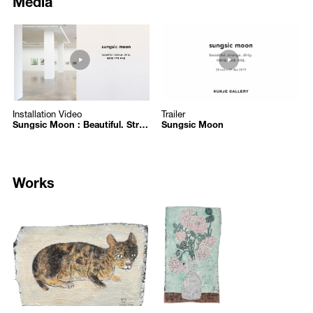
변하는 ‘의지’와 떨어지는 파편들이 보여주는 ‘우연’이 공존할 따름이다.
and absorb the present. This can be seen in his comment that to
understand the world he must draw “as much as I understand.” Often
67
61
“늘 낮은 자세로 경험하고, 나름대로 세상을 이해하여, 이해한 만큼을
understood as a Western tradition, drawing is typically regarded as a
https://www.youtube.com/embed/oVM3MiBMWs4?autoplay=1
https://www.youtube.com/embed
그리고자 한다”는 작가에게 드로잉은 시대에 즉각적으로 반응하고, 이
tool for study and process, not as a final product. Sungsic Moon
를 이해하여 흡수하며, 자기 존재의 흔적을 남기는 도구로 사용된다. 전
/upload/media/3aac19d2b4_mss.JPG
/upload/media/fcec89deb1_캡처.
challenges this preconception, contending that the line, when
통적인 서양 미술사에서 드로잉은 결과물이 아니라 과정을 위한 도구라
Sungsic Moon : Beautiful. Strange. Dirty.
Sungsic Moon
intersected with the artist’s act of drawing, can capture something
는 인식이 지배적이었지만, 작가는 동양화의 정서를 전달하는 선이라는
Sungsic Moon
Sungsic Moon
more fundamental. In this way, drawing should be seen as a vital
요소가 작가 자신의 행위를 만난 결과 드로잉이 현대적인 장르 중 하나
Installation Video
Trailer
component of modern art. For Moon, this is rooted in and inspired by
Installation Video
Trailer
로 발전할 가능성을 믿어왔다.
Sungsic Moon : Beautiful. Strange. Dirty.
Sungsic Moon
the tradition of oriental painting, where line quality captures the mood
and consciousness of the artist.
이러한 생각은 과거 전시에서도 꾸준히 표현되어 왔다. 2006년 첫 개인
전에서 다큐멘터리 같은 섬세한 풍경 회화와 서정시 같은 연필 드로잉
Moon’s work explores how these traditional techniques of oriental
을 선보인 반면, 2011년 국제갤러리 개인전과 2013년 두산갤러리 개인
Works
painting can evolve and become modernized. Responding to the
전을 거치며 드로잉을 둘러싼 이런 간극을 좁혀 나가려 시도했다. 특히
dominant discourse of art history written by Western art historians,
미국과 유럽, 터키 등지를 여행한 2013년이 기억과 성찰이 맞닿은 곳에
Moon questions how Asian painting idioms and philosophy have been
7283
7284
서 자전적, 수행적인 태도로 실험을 거듭하던 작가 자신에게 중요한 변
ruptured by colonial history, and how the unique methods that connect
/upload/artworks/2020/7283_5e7b184b7a5a8_origin.jpg
/upload/artworks/2020/7284_5e7b
화의 계기였다고 한다. 주관적 기억을 현재로 소환해 색다른 비전을 제
these thoughts can be reanimated in today’s Korea. For the artist,
길고양이
장미와 파리
시하는 데 몰두하는 대신 매스컴과 인터넷에서 수집한 소재로 ‘연약한
contemporary Korea embodies a unique place of cultural hybridity and
존재들에 대한 연민’ 같은, 보다 추상적이고 보편적인 오늘의 현실을 보
Sungsic Moon
Sungsic Moon
Moon’s approach to drawing powerfully illustrates this aesthetic,
여주고자 시도한 것이다. 이번 전시에서도 평범한 인간 삶에 대한 사유
2017
2017
balancing different modes and historical traditions, while challenging
를 이끌어내는 드로잉 작품을 선보이는 동시에 연필 드로잉에서 유화
길고양이
Stray Cat
장미와 파리
Rose and a Fly
the strict classification of drawing versus painting. In this way, the
드로잉, 채색 드로잉으로 매체의 영역까지 확장하고자 시도했다.
2017
2017
artist has created an innovative style characterized by compositions