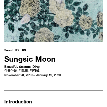
Sungsic Moon - Beautiful. Strange. Dirty.
아름다움. 기묘함. 더러움.
Seoul K2 K3
Sungsic Moon
Beautiful. Strange. Dirty.
아름다움. 기묘함. 더러움.
November 28, 2019 – January 19, 2020
Introduction
Installation Views
Media
Introduction
Works
Publications