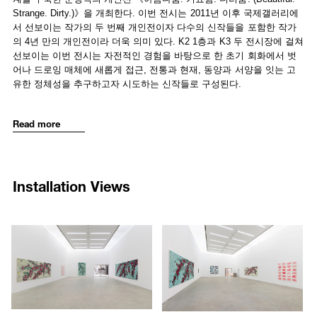
consists of large paintings that incorporate the artist’s new technique
Strange. Dirty.)》을 개최한다. 이번 전시는 2011년 이후 국제갤러리에
of scratching into half-dried paint to leave inscribed marks. This
서 선보이는 작가의 두 번째 개인전이자 다수의 신작들을 포함한 작가
technique of carving lines and drawing by using a tool to incise a mark
의 4년 만의 개인전이라 더욱 의미 있다. K2 1층과 K3 두 전시장에 걸쳐
is also used in a series of drawings titled
A Mediocre Landscape
선보이는 이번 전시는 자전적인 경험을 바탕으로 한 초기 회화에서 벗
(2017-2019) that use pencil to draw directly onto the painted ground.
어나 드로잉 매체에 새롭게 접근, 전통과 현재, 동양과 서양을 잇는 고
Also on view will be a number of new series of color drawings including
유한 정체성을 추구하고자 시도하는 신작들로 구성된다.
Rose and I
(2017),
Encounter
(2018),
Water Sculpture
(2019),
Humane, All Too Humane
(2019), and
Attraction
(2019).
문성식의 작업을 관통하는 주제 중 하나는 ‘끌림‘이다. 태생적으로 인간
Read more
사와 주변 만물을 연민의 시선으로 들여다보는 작가는 과슈, 유화물감,
Sungsic Moon’s
Just Life
series can be seen as a starting point for the
젯소, 연필 등 다양한 매체를 활용한 드로잉 연작들을 통해 근원적인 끌
entire exhibition, showcasing the artist’s interest in exploring attraction
림에 대해 이야기하고자 한다. 본 전시는 직접 고안해낸 스크래치 기법
and his decision to focus on flowers as an iconic embodiment of
을 처음 선보이는 <그냥 삶>(2017-2019) 회화 연작, <장미와 나>(2017),
Installation Views
desire, and more specifically how they are designed to attract both
<만남>(2018), <물의 조각>(2019), <인간적인 너무나 인간적인>(2019),
humans and insects. Exhibited for the first time, the works evoke
<끌림>(2019) 연작들을 포함하는 채색 드로잉, 그리고 유화 바탕을 연
traditional oriental painting styles, especially the vernacular subject of
필로 긁어 그린 <그저 그런 풍경>(2017-2019) 연작으로 구성된 유화 드
1806
1807
the flowering apricot tree. While Moon intentionally adopts this familiar
로잉의 세 작품군을 다채롭게 소개한다.
/upload/installations/993b09b962f5eddb0dcd0a52ae768747.jpg
/upload/installations/2da86abd7
style of looking at nature, he employs a modern set of techniques in
order to balance old and new, a synthesis that is central to his thinking
이 중 10여 점으로 구성된 <끌림> 연작은 작가가 매스컴을 통해 접한
and suggests an artistic vision not confined to any era or genre. In
이산가족들의 이별 장면 중 특히 손의 모습에서 영감 받아 제작한 작업
particular, the artist’s use of a tool to scratch directly onto the surface
으로, 예정된 이별을 앞둔 절박함과 나약한 생명에 내재한 강한 끌림을
of the composition marks his work as contemporary. For the artist,
표현하고 있다. 24점으로 구성된 과슈 드로잉 연작 <인간적인 너무나
what is of interest is not just the symbolic meaning of a rose or apricot
인간적인>은 ‘본능적 끌림’에 의해 뒤엉킨 남녀의 신체를 묘사하고, 마