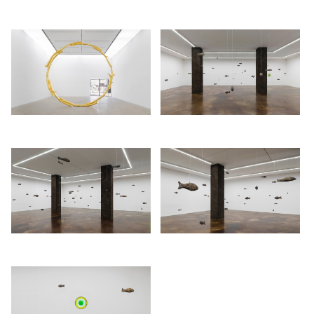
작업과 유사한 원형의 형태를 띠며 시공간을 넘나드는 통로를 은유한
environment. The first is titled primordial (2016) a room-sized work that
다. 시계의 시침과 분침이 태양의 움직임에 따라 궤적을 그리듯, <the
1788
1789
consists of fifty-two life- sized, hand-sculpted cast bronze fish that
sun>이 형상화한 거대한 원은 지구와 가장 가까운 별인 태양이 상징하
/upload/installations/ebf290f9d8ebf88fadfe77a89afad4a2.jpg
/upload/installations/db41262dd
hang from the ceiling. primordial is a body of work in a larger series
는 생명의 힘과 편재성을 상기시킨다. 작업은 작가가 직접 수집한 나뭇
consisting of three animal groups: primitive (birds), primal (horses),
가지를 철사로 고정하여 제작한 원형을 묵직하면서도 광채를 자아내는
and primordial (fish). Each group represents a natural phenomenon or
재료인 청동으로 캐스팅 후 도금 처리하는 방식의, 소재를 치환하는 세
element: air, earth, and water.
밀한 제작 과정을 거쳐 완성된다. 이는 태양의 일상적 존재감과 인류의
상상 속에 자리한 신화적 존재감 간의 대비와 모순을 의미한다. 또한 캐
primordial is installed with two other works two standing landscapes
스팅, 도금 등 물리적 변환의 과정을 통해 태양을 변형의 상징으로 시각
(2019) and yellow white green clock (2012), balancing the conceptual
화하는 등 자연을 숭고의 대상으로 여긴 낭만주의적 전통과도 연결 지
1790
1791
precision and interest in theatrical spaces the artist is known for. The
을 수 있다.
fish in primordial are hung evenly throughout the K2 gallery;
/upload/installations/2d78f93482283fccf27aa45045f26e48.jpg
/upload/installations/1eee5f80
suspended at differing heights, they create a sense of tremendous
K2에서 마주하게 되는 장소특정적 설치는 세 개의 독립된 작업인
depth, beckoning the viewer to walk slowly within the space as if they
<primordial 태고의>, <two standing landscapes 두 개의 서 있는 풍경>
were carefully navigating an underwater forest. This sense of entering
와 <yellow white green clock 노랑 하양 초록 시계>이 조화를 이루어 전
an enchanted space is heightened by a site-specific work titled two
시장 전반을 단일한 풍경으로 연출한 작업이다. 이 작품은 하나의 개념
standing landscapes which consists of a unique soil mixture that has
에 대한 관찰과 연구를 거듭하여 이를 연극적 공간으로 표현하는 작가
been applied directly to the pillars that punctuate the gallery’s interior
특유의 예술 언어를 고스란히 드러낸다. <primordial>(2016)은 전시장
architecture. Covering them completely, the pillars become discreet,
1792
천장에 매달리듯 설치된 물고기 형상의 브론즈 조각 52점으로 구성되
uncanny objects floating in space. Part of an ongoing series of soil
며, 각 조각은 가장 원시적이고 본질적인 창작 매체인 점토를 사용하여
/upload/installations/4946dfbf9385060bd97b091580a5d4e3.jpg
sculptures, two standing landscapes has the effect of transforming the
표면에 새겨진 작가의 지문과 함께 캐스팅된다. 자연 요소인 공기, 흙,
gallery into something organic, charging it with a metamorphic air.
물을 상징하는 동물군인 새, 말, 물고기 무리를 각기 형상화한
While the application of the rough medium evokes a wild, inchoate
<primitive>, <primal>, <primordial> 연작 일부인 이 작업은 대형 물고기