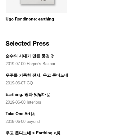
London (2008); Whitechapel Art Gallery, London (2006); and Centre
Georges Pompidou, Paris (2003) amongst many others. Rondinone
represented Switzerland, along with Urs Fischer, in the 52nd Venice
Ugo Rondinone: earthing
Biennale (2007) and conceived Ugo Rondinone: I ♥ John Giorno at
Palais de Tokyo, Paris (2015). In 2017 Rondinone curated a city- wide
exhibition in New York in honor of his life partner. Rondinone’s work is
featured in major museum collections, including the Museum of
Selected Press
Modern Art, New York; Institute of Contemporary Art, Boston; San
Francisco Museum of Modern Art; Walker Art Center, Minneapolis; and
순수의 시대가 만든 풍경
Dallas Museum of Art.
2019-07-00 Harper's Bazaar
우주를 기록한 전시, 우고 론디노네
2019-06-07 GQ
Earthing: 땅과 맞닿다
2019-06-00 Interiors
Take One Art
2019-06-00 beyond
우고 론디노네 < Earthing >展