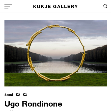
Skip to main content
Sea
Global Menu Open Button
1
Sea
/upload/exhibitions/8d672bcbc9c7544d279f57f7c9a90016.jpg
Ugo Rondinone - earthing
땅과 맞닿다 接地
Seoul K2 K3
Ugo Rondinone