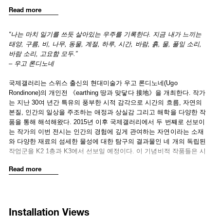
observation and recording “the living universe.”
Read more
The exhibition begins within the K3 gallery and a single sculpture that
sits in the heart of the space. Titled the sun (2017), this circular
“나는 마치 일기를 쓰듯 살아있는 우주를 기록한다. 지금 내가 느끼는
sculpture is a massive gilded bronze ring constructed using bent tree
태양, 구름, 비, 나무, 동물, 계절, 하루, 시간, 바람, 흙, 물, 풀잎 소리,
branches the artist gathered. Balancing vertically on the floor in the
바람 소리, 고요함 모두.”
middle of the gallery and resembling a great gate, the sun mirrors the
– 우고 론디노네
way the artist has used other circular forms such as clock faces to
suggest passage across time and through space. In much the same
국제갤러리는 스위스 출신의 현대미술가 우고 론디노네(Ugo
way that the hands of a clock follow the cycle of the sun, the sun
Rondinone)의 개인전 《earthing 땅과 맞닿다 接地》을 개최한다. 작가
powerfully evokes the force and omnipresence of our most proximate
는 지난 30여 년간 특유의 풍부한 시적 감각으로 시간의 흐름, 자연의
star in its symbolic use of the circle. Rondinone’s decision to
본질, 인간의 일상을 주조하는 애정과 상실감 그리고 해학을 다양한 작
construct the ring by lashing overlapping wooden branches together
품을 통해 해석해왔다. 2015년 이후 국제갤러리에서 두 번째로 선보이
with wire, combined with his transformation of these materials into
는 작가의 이번 전시는 인간의 경험에 깊게 관여하는 자연이라는 소재
weighty but radiant gilt bronze, allows him to celebrate the paradox of
와 다양한 재료의 섬세한 물성에 대한 탐구의 결과물인 네 개의 독립된
our everyday reliance on the sun’s energy, and its mythic incarnation
작업군을 K2 1층과 K3에서 선보일 예정이다. 이 기념비적 작품들은 시
in our imagination. Confronting this archetypal power, Rondinone uses
공간을 초월하며 시간의 순환적인 흐름과 내면의 공간을 은유하는 ‘심
Read more
gold and casting, as processes of transformation, to further tie the sun
적 풍경’으로 향하는 여정을 담아낸다.
to metamorphosis and the romantic tradition of synthesizing nature
with the sublime.
K3에서 선보이는 <the sun 태양>(2017)은 이번 전시의 중심축을 형성
하는 작업으로, 시간과 자연의 상징적인 힘을 다룬다. 거대한 관문처럼
Installation Views
In the K2 gallery, the artist presents a site-specific installation
전시장 중앙부에 수직으로 놓여 균형을 이루는 이 작업은 작가의 ‘시계’
comprised of three discreet works that together create a total