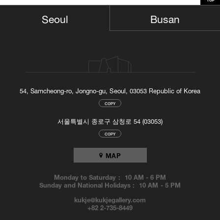
Busan
Seoul
54, Samcheong-ro, Jongno-gu, Seoul, 03053 Republic of Korea
COPY
서울특별시 종로구 삼청로 54 (03053)
COPY
MAP
Monday to Saturday :
10 AM
-
6 PM
Sunday and National Holidays :
10 AM
-
5 PM
kukje@kukjegallery.com
+82 2-735-8449