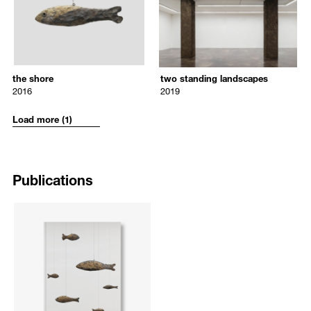
the shore
two standing landscapes
brick walls). Merging this poetic sensibility with material innovation and
게 영감을 선사해왔다.
Ugo Rondinone
Ugo Rondinone
ingenuity, his work has been seen in celebrated exhibitions around the
2016
2019
world including critically acclaimed site specific exhibitions that have
우고 론디노네는 1964년 스위스 브룬넨에서 태어났으며, 현재 뉴욕에서
the shore
two standing landscapes
inspired countless visitors including human nature at Rockefeller Plaza
거주 및 활동 중이다. 주요 개인전은 이스호이 아르켄 현대 미술관
2016
2019
in New York where he showed nine massive bluestone sculptures
(2017), 마이애미 배스 미술관(2017), 버클리 대학교 미술관(BAMPFA)
the shore
two standing landscapes
bronze, patination
soil
(2013); seven magic mountains, a public art project comprised of
(2017), 신시내티 현대미술센터(2017), 모스코 가라지 현대 미술관(The
2016
2019
seven towers of colorful boulders at a desert in Nevada (2016); and the
8.5 x 30 cm
approx. 395 x 69 x 59 cm each
Garage)(2017), 파리 방돔 광장(2016), 보스턴 현대 미술관(2016), 카레
Gardens of Versailles in France where he first exhibited the sun (2017-
다르-님 현대미술관(2016), 로테르담 보이만스 반 뵈닝겐 미술관(2016),
Load more (1)
2018).
로마 테스타쵸와 트라이아노 시장(2016), 상해 록번드 아트 뮤지엄
(2014), 리옹 현대미술관(MUSAC)(2009), 런던 헤이워드 갤러리(2008),
Ugo Rondinone was born in 1964 in Brunnen, Switzerland and currently
런던 화이트채플 갤러리(2006), 파리 조르주 퐁피두 센터(2003)에서 개
lives and works in New York. Selected recent solo exhibitions include
최된 바 있으며, 이 외에도 다수의 전시에 참여했다. 론디노네는 제52회
Publications
Arken Museum of Modern Art, Ishøj (2017); Bass Museum of Art,
베니스 비엔날레(2007)에서 우르스 피셔(Urs Fischer)와 함께 스위스관
Miami (2017); Berkeley Art Museum and Pacific Film Archive,
을 대표하는 작가로 선정되기도 했다.
Berkeley (2017); Contemporary Arts Center, Cincinnati (2017); Garage
Museum of Contemporary Art, Moscow (2017); Place Vendôme, Paris
2017년에는 파리 팔레드도쿄에서의 전시 《Ugo Rondinone: I ♥ John
(2016); The Institute of
Giorno》(2015)에 이어 그의 인생의 동반자를 기리기 위한 뉴욕 전역에
Contemporary Art, Boston (2016); Carré d’Art-Musée d’art
걸친 전시를 기획한 바 있다. 론디노네의 작품은 뉴욕현대미술관, 보스
contemporain, Nîmes (2016); Museum Boijmans van Beuningen,
턴 현대미술관, 샌프란시스코 현대미술관, 미니애폴리스 워커아트센터,
Rotterdam (2016); MACRO Testaccio and Mercati di Traiano, Rome
달라스 미술관 등 세계 주요 미술관에 소장되어 있다.
(2016); Rockbund Art Museum, Shanghai (2014); Museo de Arte
Contemporáneo de Castilla y León, León (2009); Hayward Gallery,