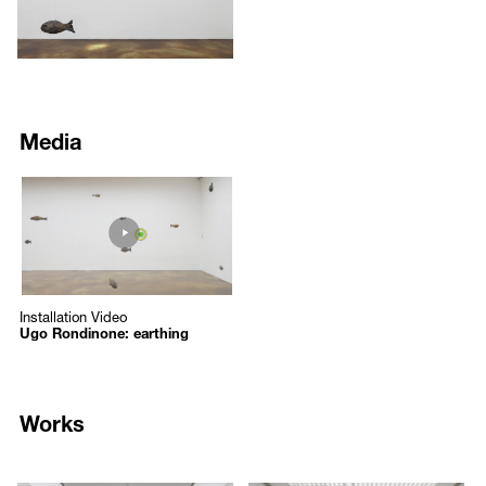
environment, Rondinone’s careful attention to the installation maintains
떼를 다양한 높낮이로 설치하여 깊은 공간감을 생성하고, 이로써 관람
a sublime balance with the other two works, thereby insuring the
객으로 하여금 해저삼림을 여유롭게 산책하는 듯한 경험을 선사한다.
viewer is held in a state of meditation as they contemplate material
fragility, mass and weightlessness, and their own body.
<two standing landscapes>(2019)는 K2 전시장 내부 공간의 중심이 되
는 기둥에 맞추어 장소특정적으로 제작된 작품이다. 특별하게 혼합한
This sense of being immersed in a sculptural environment allows
토양으로 완전히 뒤덮인 기둥은 공간 내에서 부유하는 듯한 신비한 물
Media
Rondinone to accomplish one of his stated goals for the landscape
체로 재탄생, 정형화된 갤러리 공간을 유기적인 장소로 탈바꿈하는 요
series, “creating a mental space.” This interest in phenomenology and
소로 작용한다. 이 작업은 거친 느낌의 토양을 그대로 활용하여 원시적
the way the observation of nature can mirror consciousness is further
54
인 자연 환경을 전시장에 도입하되, <primordial>, <yellow white green
evoked by the presence of time, illustrated by an exquisitely fabricated
https://www.youtube.com/embed/772HUOFNmXk?autoplay=1
clock>과 함께 철저히 의도된 연출로 소재적 취약성, 무거움과 가벼움
stained glass clock-face that hangs on the gallery’s far wall: yellow
/upload/media/773d2a275a_tumbnail.PNG
의 절묘한 조화를 형성하고, 이러한 요소들과 신체 간의 관계성을 숙고
white green clock. The final work in K2, this modestly scaled work
Ugo Rondinone: earthing
하도록 유도한다.
includes the Roman numerals familiar from a regular clock but has no
Ugo Rondinone
hands, thereby suggesting not only the passage of time but something
조각의 다양한 연출을 통해 몰입적인 공간을 추구하는 작가의 이러한
Installation Video
Installation Video
more metaphysical; glowing against the gallery wall, the work
접근 방식은 “심적 공간의 형성”을 의도하는 <landscape> 연작의 주제
Ugo Rondinone: earthing
resembles a window into another space and echoes the way colored
와도 닿아 있다. 현상학에 대한 작가의 관심은 전시장 우측 벽면에 설치
glass has been used
된 정교한 스테인드글라스 시계가 상징하는 시간 개념에서도 여실히 드
러난다. <yellow white green clock>(2012)는 로마 숫자로 시간이 새겨
in churches to signal transcendence. In this way, the clock face
진 시계 형상을 띠지만 정작 시침과 분침이 부재한 작업으로 형이상학
Works
suggests a porthole or ontological threshold and acts as a poetic
적 차원의 시간 흐름을 상기시킨다. 자연 채광이 전시장 내부에 스며들
double entrende, courting the viewer’s imagination to visualize what
도록 기능하기도 하는 이 작업은 전시장을 다른 시공간으로 연결하는
lies beyond the gallery’s walls. In much the same way, each fish in
7392
7393
둥근 창이자, 교회 같은 종교적인 건축물에서 스테인드글라스가 상징한
primordial, individually crafted and bearing the fingerprints of the artist,