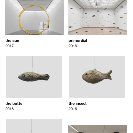
/upload/artworks/2020/7392_5e957ab276e6d_1600.jpg
/upload/artworks/2020/7393_5e9
영적 초월성을 연상시키는 등 갤러리 공간 이상의 무언가에 대한 상상
has been given a separate unique title by Rondinone, thereby setting it
the sun
primordial
력을 자극하는 실마리가 된다. 시간을 함의하지만 정작 시간은 알려주
apart from the others and giving it a special power. Titles such as the
Ugo Rondinone
Ugo Rondinone
지 않는 시계와도 같이 <primordial>을 구성하는 52마리의 물고기에는
boulder, the marsh, and the ecosystem, both as singular ideas and
<the boulder 바위>, <the marsh 습지>, <the ecosystem 생태계> 등의
2017
2016
when taken together, create a poetic vehicle for transporting the viewer
개별적인 이름과 독립적인 개념이 부여되는 동시에 이들이 형성하는 무
the sun
primordial
—a parallel meaning that echoes the clock face that embodies but
리는 다른 차원으로의 경험을 가능케 하는 시적 중의성을 담고 있다.
2017
2016
does not tell the time.
the sun
primordial
gilded bronze
bronze, patination; 52 parts
2017
2016
approx. ø 500 x 65 cm
installation dimensions variable
작가 소개
edition 3/3, 1 AP
edition varies per work
About the Artist
우고 론디노네는 오늘날 세계 현대미술을 주도하는 작가 중 한 명이다.
7398
7399
Ugo Rondinone is one of the most acclaimed international
그의 조각, 회화, 드로잉, 장소특정적 설치 작업은 광범위한 재료와 개
/upload/artworks/2020/7398_5e95845adffed_1600.jpg
/upload/artworks/2020/7399_5e9
contemporary artists of his generation. His sculptures, paintings,
념적 어휘들을 포괄하면서도 그가 태생적으로 가진 깊은 인간애와 결부
the butte
the insect
drawings, and site-specific installations span a tremendous range of
된 섬세한 시각 언어, 재치와 관용을 담은 철학과 절묘하고도 조화롭게
Ugo Rondinone
Ugo Rondinone
materials and conceptual vocabularies, yet they are all joined by his
연결된다. 특히 태양, 달, 무지개, 나무, 돌 등을 소재로 삼은 대표작에서
remarkable balance of wit, lyricism, and generosity coupled with a
2016
2016
드러나듯 자연에 대한 면밀한 관찰은 작업 전반의 주요 맥락을 형성하
deep commitment to humanity. Over the past two decades, he has
the butte
the insect
며 이에 대비되는 창, 문, 벽 등 고립과 은둔을 은유하는 구조물 형태의
created a strikingly diverse body of work that confronts and celebrates
2016
2016
작업은 인간 내면의 세계에 대한 탐구를 담는다. 다층적인 주제가 혼재
the passage of time, the beauty and vulnerability of nature, and the
the butte
the insect
bronze, patination
bronze, patination
하는 작가의 작업은 세계 유수 기관의 주요 전시들을 통해 꾸준히 소개
humor that resides in everyday love and loss. This dynamic can be
2016
2016
되고 있다. 특히 뉴욕 록펠러 광장에서 선보인 아홉 개의 거대한 청석
9 x 24.5 cm
12.5 x 25 cm
seen in the way his work moves between observing nature (as seen in
조각 작품 <human nature>(2013), 네바다 사막에 색색의 바위로 만든
subjects such as the sun, moon, rainbows, tree, and stone figures)
7400
7394
일곱 개의 탑을 설치한 <seven magic mountains>(2016), 프랑스 베르
and his interest in observing an inner world using metaphors of
사유 정원에서 처음 선보인 <the sun>(2017-2018) 등 다양한 대형 공공
/upload/artworks/2020/7400_5e958480ab290_1600.jpg
/upload/artworks/2020/7394_5e9
seclusion and isolation (seen in subjects such as windows, doors, and
미술 프로젝트와 장소특정적 설치 작업을 통해 보다 넓은 층의 관객에