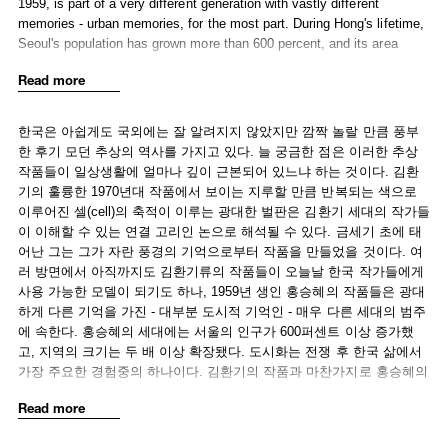
1959, is part of a very different generation with vastly different
memories - urban memories, for the most part. During Hong's lifetime,
Seoul's population has grown more than 600 percent, and its area
doubled. Urbanization is one of the primary experiences of postwar
Read more
Korean life. Many of Hong's works are based on accumulations of
identical or similar cell-like modules, just as Whanki's were, but they
add up to a landscape that is domestic, architectural, and urban, never
한국은 아쉽게도 국외에는 잘 알려지지 않았지만 깜짝 놀랄 만큼 풍부
rustic, never offering open vistas. The units that make up this
한 후기 모던 추상의 역사를 가지고 있다. 늘 궁금한 점은 이러한 추상
landscape can be completely abstract (a grid of squares, for instance),
작품들이 일상생활에 얼마나 깊이 근본되어 있느냐 하는 것이다. 김환
they may be perfectly poised between abstraction and representation
기의 훌륭한 1970년대 작품에서 보이는 지루할 만큼 반복되는 색으로
(as when a square of four or nine smaller squares suggests a window),
이루어진 셀(cell)의 축적이 이루는 광대한 벌판은 김환기 세대의 작가들
or they can be schematic representations (logo-like symbols for the
이 이해할 수 있는 연결 고리인 논으로 해석될 수 있다. 금세기 초에 태
concept "house").
어난 그는 그가 자란 풍경의 기억으로부터 작품을 만들었을 것이다. 여
러 방면에서 아직까지도 김환기류의 작품들이 오늘날 한국 작가들에게
Hong has long been interested in painting by nontraditional means. In
사용 가능한 모델이 되기도 하나, 1959년 생인 홍승혜의 작품들은 광대
the early and mid-1990s, her work was collages of painted paper,
하게 다른 기억을 가진 - 대부분 도시적 기억인 - 매우 다른 세대의 범주
arranged to form images of highly distilled shapes - geometricized
에 속한다. 홍승혜의 세대에는 서울의 인구가 600퍼센트 이상 증가했
trees, flowers, houses, and so on. Though modest in scale, these
고, 지역의 크기는 두 배 이상 확장됐다. 도시화는 전쟁 후 한국 삶에서
works (which to an American viewer's eye bore some kinship to
가장 주요한 경험중의 하나이다. 김환기의 작품과 마찬가지로 홍승혜의
Jennifer Bartlett's imagery of the late 1970s) claimed the full weight of
작품들은 동일하거나 유사한 셀(cell)같은 모듈의 축적에 기반을 두고 있
Read more
painting despite their deliberate evocation of a hobbyist's pastime.
다. 하지만 이들은 결코 전원적이거나 탁 트인 전망을 제시하지 않고 가
Since then, Hong has been working primarily at her computer, where
족적, 건축적, 그리고 도시적인 풍경을 구축한다. 이러한 풍경을 구성하
she designs her paintings to be produced by industrial fabrication - as