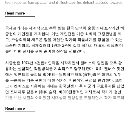
technique as
bae-ap-bub
, and it illustrates his defiant attitude towards
pre-existing modes of paintings where there is a strictly delineated
Read more
front of the picture. Ha uses burlap instead of traditional canvas—a
non-artistic and non-traditional material—because of its connection to
the widely used grain sacks employed by USAID to send food aid
국제갤러리는 세계적으로 주목 받는 한국 단색화 운동의 대표작가인 하
following the Korean War. This material choice is a foundational
종현의 개인전을 개최한다. 이번 개인전은 기존 회화의 고정관념을 깨
element of Ha’s unique
matière
technique and connects his paintings
고, 추상회화의 새로운 장을 마련한 작가의 작품세계를 경험할 수 있는
to the difficult period in Korean history that he experienced as a young
소중한 기회로, 국제갤러리 1관과 2관에 걸쳐 작가의 대표적 작품과 더
adult.
불어 이번 전시를 위해 준비한 신작을 선보인다.
In his recent work Ha has expanded upon his practice of transforming
하종현은 1974년 <접합> 연작을 시작하면서 캔버스의 양면을 모두 활
three-dimensionality into a two-dimensional surface by experimenting
용하는 실험적인 작업방식을 지속적으로 탐구해왔다. 특히 캔버스 뒷면
with new ways to add materiality and sense of volume to color. A
에서 앞면으로 물감을 밀어내는 독창적인 배압(背押)법은 화면의 앞뒤
noteworthy component of his new work shown in this exhibition is the
를 구분하는 기존 관행에 대한 작가의 비판적인 관점을 반영한다. 또한
way ‘smoke’ has become part of Ha’s palette. When a work is
그가 캔버스로 사용하는 마대는 한국전쟁 이후 미군의 구호물자를 담았
exposed to heavy char smoke, the soot naturally attaches to the
던 포대자루 같은 비(非)미술적, 비(非)전통적인 매체로써 작가가 청년
painted surface and the resulting work reveals new colors with
기를 보낸 시절의 어려웠던 시대상과 일상성을 투영하면서 작가 특유의
distinctive shades. Ha utilizes the way this naturally occurring color
마티에르(matière) 기법을 만들어낸다.
Read more
blends with the burlap, and this process of modifying the material with
his own artistic language is a critical aspect of his art practice.
입체성을 평면성으로 전환하는 하종현의 작업은 최근작에서는 색채에
물질성과 양감을 더하는 실험으로 확장된다. 특별히 이번 전시에 선보
Ha Chong-Hyun has lived and worked in Seoul since graduating from
이는 신작에서 돋보이는 점은 바로 ‘연기(smoke)’가 색채의 일부가 된