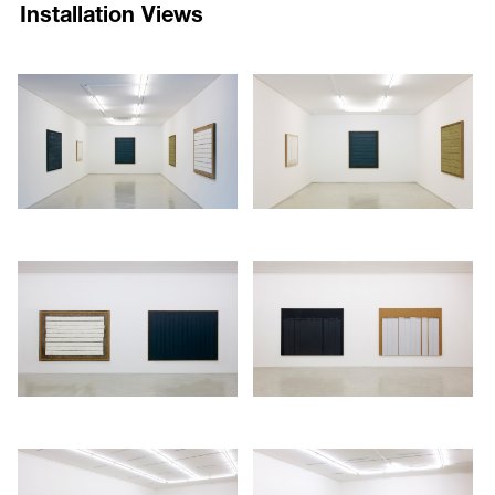
Installation Views
Hongik University in 1959. He served as the Dean of the Fine Arts
것이다. 캔버스에 연기를 쐬우면 물감 표면에 연기가 자연스럽게 부착
College at Hongik University from 1990 to 1994 and was the Director
되고, 그을음을 입힌 작품은 특유의 음영이 있는 색으로 발현된다. 그는
of the Seoul Museum of Art from 2001 to 2006. He has had major solo
마대와 어우러질 수 있는 자연스러운 색을 활용하고, 이처럼 발견한 색
1594
1595
exhibitions at Espace Paul Ricard, Paris (1999); Fondazione Mudima,
을 작품의 어법으로 치환시키는 과정을 작업의 중요한 지점으로 삼는
/upload/installations/828d5fc7bbb44dc1e7dff19c3707bb28.jpg
/upload/installations/c73e57853
Milan (2003); and Gyeongnam Art Museum, Changwon, South Korea
다.
(2004). In addition, Ha has represented South Korea in major
international art exhibitions such as Paris Biennale in 1961; São Paolo
하종현은 1959년 홍익대학교 졸업 후 서울에서 거주하며 활동하고 있
Art Biennale in 1967 and 1977; Venice Biennale in 1995; and Prague
다. 1990년부터 1994년까지 홍익대학교 예술대학의 학장을 지냈고,
Biennale in 2009. His recent exhibitions include a major retrospective
2001년부터 2006년까지 서울시립미술관 관장으로 재직하였다. 작가는
at the National Museum of Modern and Contemporary Art, Korea,
1999년 파리 에스파스폴리카르, 2003년 밀라노 무디마현대미술재단,
Gwacheon (2012) and a solo exhibition at Blum and Poe Gallery, New
2004년 경남도립미술관 등에서 개인전을 가졌고, 1961년 파리비엔날
1596
1597
York (2014). His works are held in public collections of prominent
레, 1967년과 1977년 상파울로비엔날레, 1995년 베니스비엔날레, 2009
institutions, such as Museum of Modern Art, New York; Solomon R.
/upload/installations/81744c08744a7b5f5995ee91a0c330a7.jpg
/upload/installations/a6a5c7735
년 프라하비엔날레 등 해외 주요전시에 한국 대표작가로 참가했다. 최
Guggenheim Museum; Art Institute of Chicago; M+ Museum, Hong
근 개인전으로는 2012년 국립현대미술관 과천관에서 열린 대규모 회고
Kong; National Museum of Modern and Contemporary Art, Korea; and
전, 2014년 뉴욕 소재 블럼 앤 포 갤러리에서의 전시 등이 있다. 주요 소
Leeum, Samsung Museum of Art, Seoul.
장처로는 뉴욕 현대미술관, 솔로몬 R. 구겐하임미술관, 시카고 아트인
스티튜트, 홍콩 M+ 시각문화미술관, 국립현대미술관, 삼성미술관 리움
등이 있다.
1598
1599
/upload/installations/183d170da7cbd7f2f97287c5aecc5ce3.jpg
/upload/installations/5868ca76