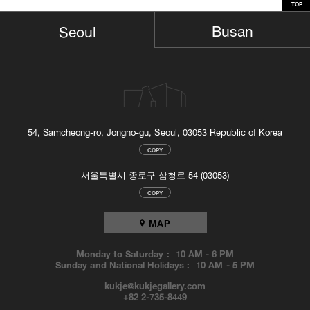
TOP
Busan
Seoul
54, Samcheong-ro, Jongno-gu, Seoul, 03053 Republic of Korea
COPY
서울특별시 종로구 삼청로 54 (03053)
COPY
MAP
Monday to Saturday :
10 AM
-
6 PM
Sunday and National Holidays :
10 AM
-
5 PM
kukje@kukjegallery.com
+82 2-735-8449