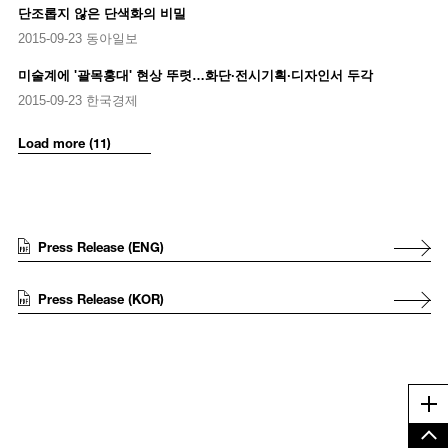
단조롭지 않은 단색화의 비밀
2015-09-23 동아일보
미술계에 '괄목홍대' 현상 뚜렷…화단·전시기획·디자인서 두각
2015-09-23 한국경제
Load more (11)
Press Release (ENG)
Press Release (KOR)
Me