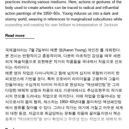
practices involving various mediums. Here, actions or gestures of the
body used to create artworks can be traced to radical and influential
action paintings of the 1950~60s. Young induces us into a dark and
stormy world, weaving in references to marginalized subcultures while
expanding and creating his own brilliant re-interpretation of Jackson
Pollock’s Action paintings.
Read more
According to Young, his work is “both abstract art and performance at
the same time.” Destructive actions are used as a generative force
and the traces of these acts are recorded as drawings, sculptures,
국제갤러리는 7월 2일부터 에론 영(Aaron Young) 개인전 를 개최한다.
photographs, or videos to compose objets d’art.
본 전시는 반항적이고 충동적이며, 다분히 마초적인 감성을 매우 세련
This exhibition presents ten distinct works drawn from Young’s
되게 예술작품으로 표현해온 작가의 작품들을 국내에서 처음으로 선보
Untitled(barricade), Untitled(glass) series, and video work. Sculptural
이는 자리이다.
work recalling scenes of violent and destructive behavior, two-
에론 영의 작업은 다이나믹하고 힘에 넘치며 심지어 위험하기까지 한
dimensional works reminiscent of graffiti or tagging that one might see
퍼포먼스에 기반을 둔다. 특히 오토바이 라이더들을 고용하여 그들이
in New York, are all evocative of countercultural tendencies and
만들어내는 수십개의 타이어 자국으로 완성되는 “액션페인팅”은 그의
aggressive macho disposition, but the works on display are polished
다양한 매체적 성향과 차용의 태도 가운데에서도 추상표현주의 작가로
and alluring.
서의 면모를 드러내는 작업으로 여겨진다. 이때 작업을 만들어내는 방
Born in 1972 in San Francisco, Aaron Young graduated from the San
식으로서의 몸의 행위, 제스처는 1950~60년대를 풍미하던 액션페인팅
Francisco Art Institute and obtained his MFA from Yale University.
에서 원류를 찾아볼 수 있다. 그러나 작가는 여기에 거칠고 어두운 세계
He currently lives and works in New York. He has exhibited in P.S.1
의 대한 동경, 저급으로 취급당하는 문화를 작품에 끌어들이면서 잭슨
Contemporary Art Center, Long Island City(2005), the Serpentine
플록의 “액션페인팅”을 보다 확장되고 우연성 있는 작업으로 재해석 하
Gallery, London(2006) and has participated in the 2006 Whitney
고 있다.
Biennial and the Second Moscow Biennale of Contemporary Art(2007).