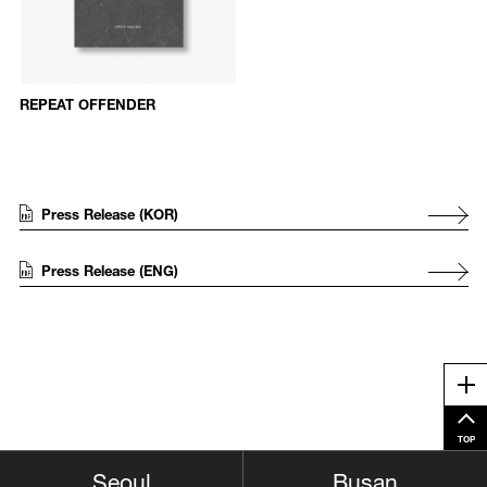
REPEAT OFFENDER
Press Release (KOR)
Press Release (ENG)
Me
TOP
Busan
Seoul