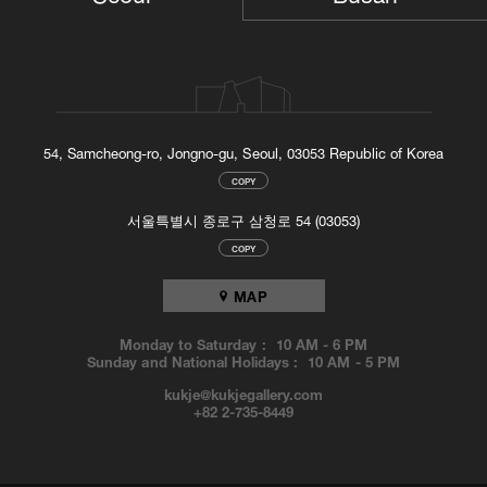
54, Samcheong-ro, Jongno-gu, Seoul, 03053 Republic of Korea
COPY
서울특별시 종로구 삼청로 54 (03053)
COPY
MAP
Monday to Saturday :
10 AM
-
6 PM
Sunday and National Holidays :
10 AM
-
5 PM
kukje@kukjegallery.com
+82 2-735-8449