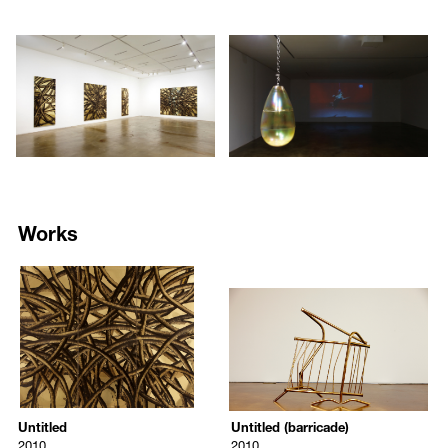
77
78
Contemporary Art Center 전시가 있으며, 2006년 휘트니 비엔날레,
2006년 런던 서펜타인 갤러리(Serpentine Gallery) 전시와 2007년 제2회
/upload/installations/bb82_install_122.jpg
/upload/installations/b05d_install_
모스크바 현대미술 비엔날레 등이 있다. 2010년 국제갤러리 개인전 이
외 주요 개인전 계획으로는 각각 로마의 MACRO와 Teatro di Marcello
에서 전시가 예정되어 있다.
애론 영의 작품은 현재 뉴욕현대미술관 (MoMA), 아스트룹 피언리 현대
미술관 (Astrup Fearnley Museum for Moderne Kunst), JJC 오펜하임
펀드(JJC Oppenheimer Fund) 등 해외 유수의 미술관에 소장되어 있다.
Works
7696
7697
/upload/artworks/2022/a2cd1851aefce95022622a24453f40a3.jpg
/upload/artworks/2022/63607b4
Untitled
Untitled (barricade)
Aaron Young
Aaron Young
2010
2010
Untitled
Untitled (barricade)
(12 gold panels, individual works to be determined)
2010
Untitled
Untitled (barricade)
2010
24 kt gold plated barricade
2010
2010