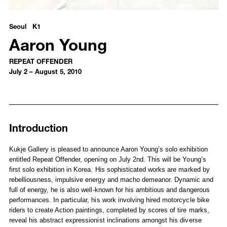
Aaron Young - REPEAT OFFENDER
Seoul K1
Aaron Young
REPEAT OFFENDER
July 2 – August 5, 2010
Introduction
Installation Views
Works
Introduction
Publications
Kukje Gallery is pleased to announce Aaron Young’s solo exhibition
entitled Repeat Offender, opening on July 2nd. This will be Young’s
first solo exhibition in Korea. His sophisticated works are marked by
rebelliousness, impulsive energy and macho demeanor. Dynamic and
full of energy, he is also well-known for his ambitious and dangerous
performances. In particular, his work involving hired motorcycle bike
riders to create Action paintings, completed by scores of tire marks,
reveal his abstract expressionist inclinations amongst his diverse