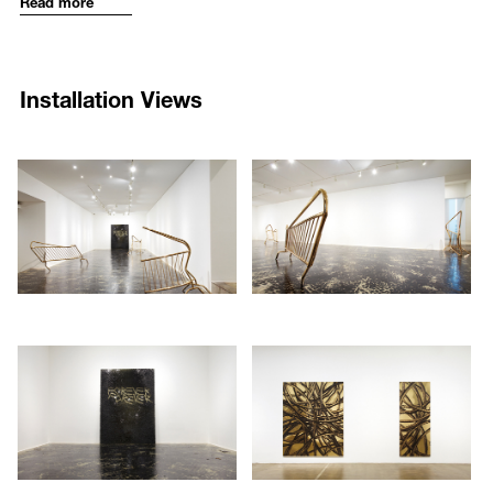
Read more
작가에 따르면 그의 작업은 “추상예술인 동시에 퍼포먼스이다”. 그는 파
Young’s works are included in prestigious collections such as the ones
괴적인 행동들을 가장 기본적인 힘이라 믿고 사용한다. 아무 의미없어
at the Museum of Modern Art(MoMA) New York, Astrup Fearnley
보이는 파괴적이고 공격적인 행위들의 흔적을 비디오나 드로잉, 조각
Museum of Modern Art and the JJC Oppenheimer Fund.
사진들에 기록하여 작품으로 완성시킨다. 일 예로 모스크바의 붉은광장
Installation Views
에서의 퍼포먼스에서 작가는 비디오 카메라를 발로 차는 행위를 비디오
로 기록하였다. 또한 그의 첫 개인전에서 작가는 헬리콥터를 빌려 갤러
리 입구를 비추게 했다. 이는 마치 관객이 유명인 인 동시에 범죄자가
73
74
된 듯하게 느끼게 하는 장치였다.
/upload/installations/ba6f_install_122.jpg
/upload/installations/b812_install_
이번 전시는 작가의 Untitled (barricade)와 Untitled (glass) 시리즈, 비디
오 작품 등 총 10여점으로 구성되었다. Untitled (barricade)시리즈는 금
색으로 도금된 바리케이트들이 찌그러져 있는 형태로 바리케이트가 연
상시키는 폭력 시위의 현장과 파괴적 행위를 드러내는 듯한 조각 작품
이다. Untitled (glass)시리즈는 뉴욕 뒷골목의 낙서, 또는 그래피티를 연
상시키는 평면 작품으로 유리판 위에 타이어 가루들로 단어들이 쓰여진
평면 작업이다. 에론 영의 반문화적인 성향과 마초의 공격적 근성이 매
75
76
우 세련된 감성으로 표현된 작품들은 7월 2일부터 약 한 달간 국제갤러
/upload/installations/b3ac_install_122.jpg
/upload/installations/bbdc_install_
리 본관에서 전시된다.
작가 소개
1972년 샌프란시스코에서 태어난 에론 영은 샌프란시스코 아트 인스티
튜트를 졸업 (2001) 한 이후 예일대에서 석사를 받았다. 현재 뉴욕에서
거주하며 작품 활동 중이다.
에론 영의 주요 전시로는 2005년 롱아일랜드 시티에서의 전시와 P.S.1