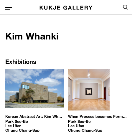
Skip to main content
Sea
Global Menu Open Button
1
Kim Whanki
Sea
Exhibitions
Media
Publications
Exhibitions
News
Selected Press
Korean Abstract Art: Kim Whanki and Dansaekhwa 한국의 추상미술: 김환기와 단색화
When Process becomes Form: Dansaekhwa and Korean abstraction 과정이 형태가 될 때: 단색화와 한국 추상미술
Park Seo-Bo
Park Seo-Bo
Lee Ufan
Lee Ufan
Chung Chang-Sup
Chung Chang-Sup