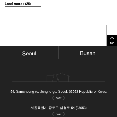
Load more (125)
Me
TOP
Busan
Seoul
54, Samcheong-ro, Jongno-gu, Seoul, 03053 Republic of Korea
COPY
서울특별시 종로구 삼청로 54 (03053)
COPY