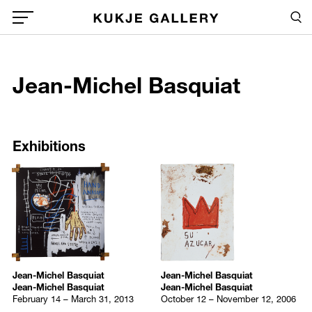
Skip to main content
Sea
Global Menu Open Button
1
Jean-Michel Basquiat
Sea
Exhibitions
Publications
Selected Press
Exhibitions
Jean-Michel Basquiat
Jean-Michel Basquiat
Jean-Michel Basquiat
Jean-Michel Basquiat
February 14 – March 31, 2013
October 12 – November 12, 2006