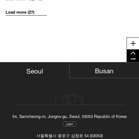
Load more (27)
Me
TOP
Busan
Seoul
54, Samcheong-ro, Jongno-gu, Seoul, 03053 Republic of Korea
COPY
서울특별시 종로구 삼청로 54 (03053)